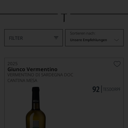
Bild
wurde
mithilfe
von
KI
verändert.
Sortieren nach:
FILTER
Unsere Empfehlungen
2025
Giunco Vermentino
VERMENTINO DI SARDEGNA DOC
CANTINA MESA