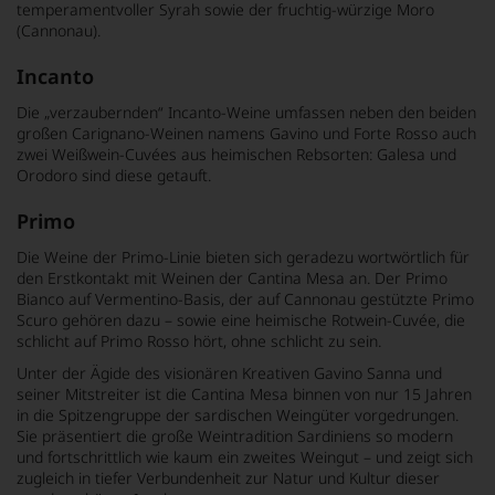
temperamentvoller Syrah sowie der fruchtig-würzige Moro
(Cannonau).
Incanto
Die „verzaubernden“ Incanto-Weine umfassen neben den beiden
großen Carignano-Weinen namens Gavino und Forte Rosso auch
zwei Weißwein-Cuvées aus heimischen Rebsorten: Galesa und
Orodoro sind diese getauft.
Primo
Die Weine der Primo-Linie bieten sich geradezu wortwörtlich für
den Erstkontakt mit Weinen der Cantina Mesa an. Der Primo
Bianco auf Vermentino-Basis, der auf Cannonau gestützte Primo
Scuro gehören dazu – sowie eine heimische Rotwein-Cuvée, die
schlicht auf Primo Rosso hört, ohne schlicht zu sein.
Unter der Ägide des visionären Kreativen Gavino Sanna und
seiner Mitstreiter ist die Cantina Mesa binnen von nur 15 Jahren
in die Spitzengruppe der sardischen Weingüter vorgedrungen.
Sie präsentiert die große Weintradition Sardiniens so modern
und fortschrittlich wie kaum ein zweites Weingut – und zeigt sich
zugleich in tiefer Verbundenheit zur Natur und Kultur dieser