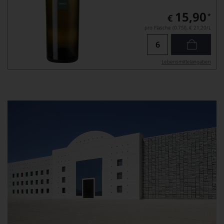
15,90
*
€
pro Flasche (0.75l),
€ 21,20
/L
Lebensmittel­angaben