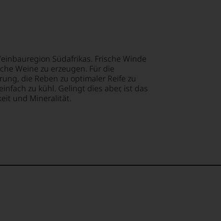
ndungen
chen
ge
em
äten
op,
Weinbauregion Südafrikas. Frische Winde
lt,
iche Weine zu erzeugen. Für die
erung, die Reben zu optimaler Reife zu
treichen,
infach zu kühl. Gelingt dies aber, ist das
te
eit und Mineralität.
,
st
m
lismus
ert
ität
lektion
nden
.
sin.
urnale.
t
t