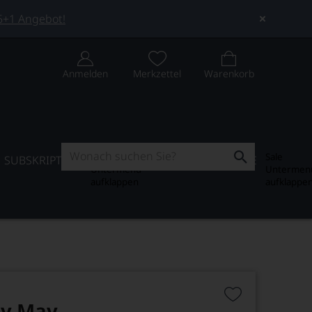
 5+1 Angebot!
Anmelden
Merkzettel
Warenkorb
Subskription
Sale
SUBSKRIPTION
WEIN-JOURNAL
SALE
Untermenü
Untermen
aufklappen
aufklappe
dy May