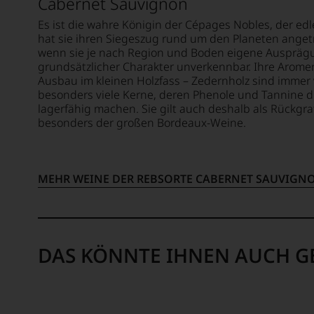
wandt
Cabernet Sauvignon
mehr.
er
Wir
Es ist die wahre Königin der Cépages Nobles, der ed
sich
haben
hat sie ihren Siegeszug rund um den Planeten angetr
aber
festgest
wenn sie je nach Region und Boden eigene Ausprägun
vor
dass
grundsätzlicher Charakter unverkennbar. Ihre Aromen
allen
manch
Ausbau im kleinen Holzfass – Zedernholz sind immer 
Dinge
eine
besonders viele Kerne, deren Phenole und Tannine 
nach
lagerfähig machen. Sie gilt auch deshalb als Rückgra
Bewer
1978
besonders der großen Bordeaux-Weine.
schwer
zuneh
nachvo
der
ist
Weinwe
oder
zu.
MEHR WEINE DER REBSORTE CABERNET SAUVIGN
am
Ein
Wein
entsch
vorbei
Schritt
Aus
war
diese
die
DAS KÖNNTE IHNEN AUCH G
Grund
Aufna
haben
der
wir
Arbeit
beschl
für