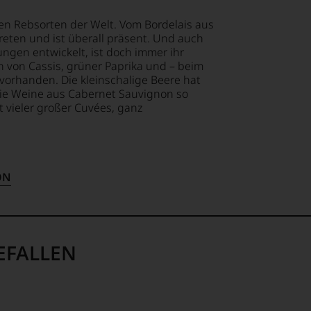
e
len Rebsorten der Welt. Vom Bordelais aus
eten und ist überall präsent. Und auch
ellt,
gen entwickelt, ist doch immer ihr
 von Cassis, grüner Paprika und – beim
vorhanden. Die kleinschalige Beere hat
n
die Weine aus Cabernet Sauvignon so
t vieler großer Cuvées, ganz
tung
mend
llziehbar
lt
ON
eidender
geht.
m
EFALLEN
hme
ossen: