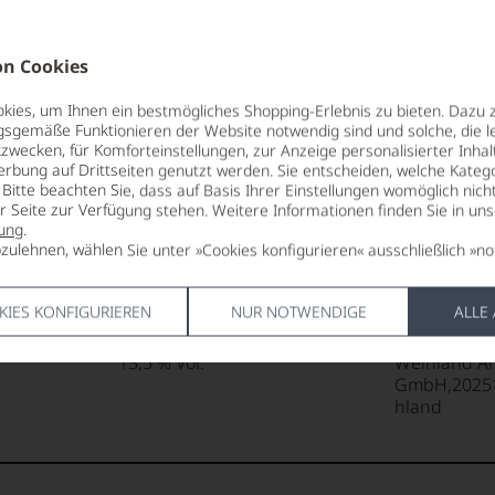
nd
Punkte:
 Punkte:
ene
ng
n Cookies
kte und
85 Punkte:
aner
ies, um Ihnen ein bestmögliches Shopping-Erlebnis zu bieten. Dazu 
r.
Punkte:
gsgemäße Funktionieren der Website notwendig sind und solche, die le
REBSORTEN
LAGERPOTE
zwecken, für Komforteinstellungen, zur Anzeige personalisierter Inhal
g,
Cabernet Franc
2028
entieren
erbung auf Drittseiten genutzt werden. Sie entscheiden, welche Katego
ng
Punkte:
88
Cabernet Sauvignon
n
Bitte beachten Sie, dass auf Basis Ihrer Einstellungen womöglich nich
e:
Merlot
VERSCHLUS
er Seite zur Verfügung stehen. Weitere Informationen finden Sie in un
Petit Verdot
Naturkorke
ung
.
zulehnen, wählen Sie unter »Cookies konfigurieren« ausschließlich »no
son
e
Punkte:
TRINKTEMPERATUR
ALLERGEN
16 °C
enthält Sulf
l
tungen
KIES KONFIGURIEREN
NUR NOTWENDIGE
ALLE
tendsten
ent
ALKOHOLGEHALT
HERSTELLE
orben
len
sreichsten
13,5 % Vol.
Weinland A
:
ierter
GmbH,2025
itikern
urnalisten
hland
blikationen
n
xperten
en