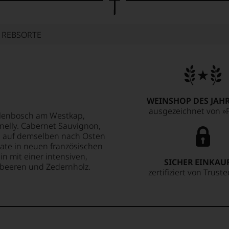
E REBSORTE
WEINSHOP DES JAHR
ausgezeichnet von »F
llenbosch am Westkap,
elly. Cabernet Sauvignon,
le auf demselben nach Osten
ate in neuen französischen
n mit einer intensiven,
SICHER EINKAU
beeren und Zedernholz.
zertifiziert von Trust