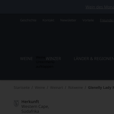
Wein des Monats
Geschichte
Kontakt
Newsletter
Vorteile
Freunde
Weine
WEINE
WINZER
LÄNDER & REGIONE
Untermenü
aufklappen
Startseite
Weine
Weinart
Rotweine
Glenelly Lady
Herkunft
Western Cape
Südafrika