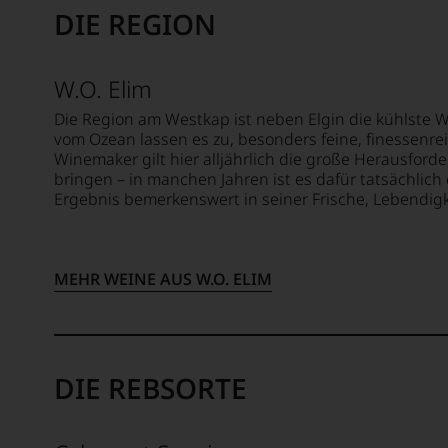
er
der
DIE REGION
Ausse
mehr
britis
oder
über
Insel.
in
Umwe
Seine
unser
W.O. Elim
in
Aktivit
Websh
die
Die Region am Westkap ist neben Elgin die kühlste 
auf
um
Weinwe
vom Ozean lassen es zu, besonders feine, finessenre
dem
zu
denn
Winemaker gilt hier alljährlich die große Herausford
Gebiet
unters
er
bringen – in manchen Jahren ist es dafür tatsächlich e
des
auf
studier
Ergebnis bemerkenswert in seiner Frische, Lebendigk
Weins
welch
zunäch
so
hohe
Journa
publizi
Niveau
an
er
sich
der
MEHR WEINE AUS W.O. ELIM
Artikel
unsere
Univers
in
Weinse
von
führe
bewegt
Wiscon
Fachjo
Das
Beding
aber
DIE REBSORTE
durch
genüg
seinen
uns
Vater
nicht