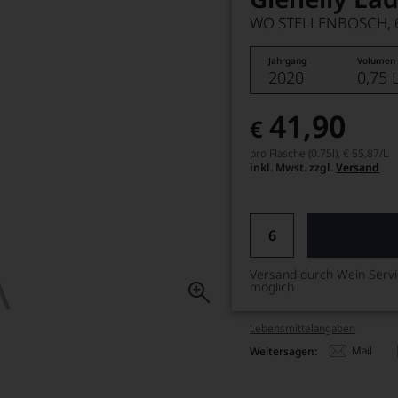
WO STELLENBOSCH, 
Jahrgang
Volumen
2020
0,75 
41,90
€
pro Flasche (0.75l),
€ 55,87
/L
inkl. Mwst. zzgl.
Versand
Versand durch Wein Serv
möglich
Lebensmittel­angaben
Mail
Weitersagen: