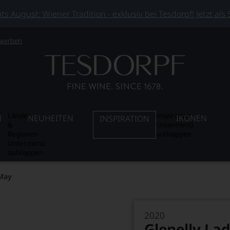
 August: Wiener Tradition - exklusiv bei Tesdorpf! Jetzt als
 werben
Länder
Inspiration
N
NEUHEITEN
IKONEN
INSPIRATION
&
Untermenü
Regionen
aufklappen
Untermenü
aufklappen
 May
2020
Glenelly La