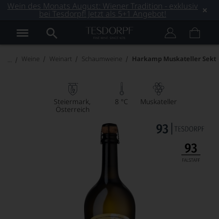
Wein des Monats August: Wiener Tradition - exklusiv
bei Tesdorpf! Jetzt als 5+1 Angebot!
Weine
Weinart
Schaumweine
Harkamp Muskateller Sekt
Steiermark
8 °C
Muskateller
Österreich