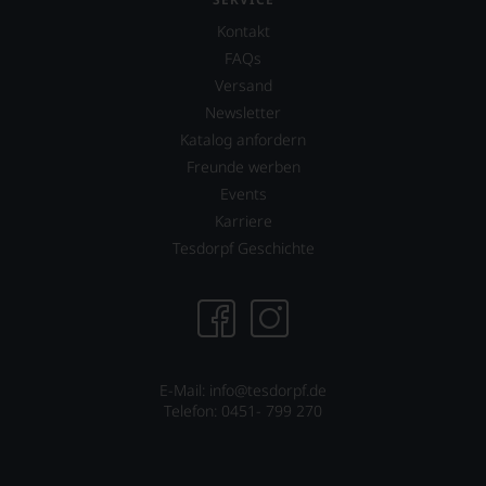
Sie
runden
Kontakt
als
das
Kunde
Verlagsangebot
FAQs
des
ab.
Versand
Hauses
Selbstverständlich
Newsletter
nicht
ist
davon
der
Katalog anfordern
profitieren,
Falstaff
Freunde werben
statt
auch
Events
an
im
Stelle
digitalen
Karriere
sich
Zeitalter
Tesdorpf Geschichte
nur
angekommen
auf
und
Einschätzungen
verfügt
einzelner
über
Kritiker
eine
verlassen
entsprechende
zu
Website
E-Mail: info@tesdorpf.de
müssen?
sowie
Telefon: 0451- 799 270
Unsere
über
Bewertungen
eine
spiegeln
umfangreiche