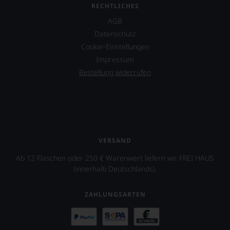
das
Wein-
RECHTLICHES
Ergebnis
Datenbank.
unserer
AGB
Neben
Expertenrunde
Datenschutz
den
wider.
Magazinen
Cookie-Einstellungen
Bitte
veröffentlicht
beachten
Impressum
der
Sie
Bestellung widerrufen
Falstaff-
auch
Verlag
unsere
jährlich
untenstehenden
einen
Erläuterungen,
Restaurantführer,
dann
zwei
wissen
Weinführer,
Sie
VERSAND
einen
dank
Bar-
unserer
Ab 12 Flaschen oder 250 € Warenwert liefern wir FREI HAUS
und
Bewertungen
(innerhalb Deutschlands).
Spiritsguide
stets,
sowie
was
einen
für
ZAHLUNGSARTEN
Caféguide.
einen
Wein
Im
Sie
hauptsächlichen