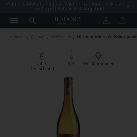
Wein des Monats August: Wiener Tradition - exklusiv
bei Tesdorpf! Jetzt als 5+1 Angebot!
Weine
Weinart
Weißweine
Hermannsberg Weissburgund
Nahe
8 °C
Weißburgunder
Deutschland