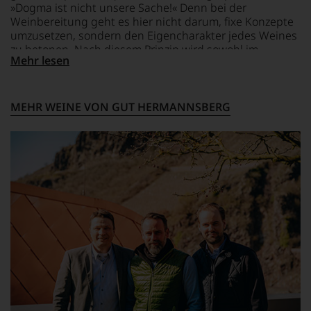
6,9 g/L
Säureregulator E334,
»Dogma ist nicht unsere Sache!« Denn bei der
Konservierungsstoff:
Weinbereitung geht es hier nicht darum, fixe Konzepte
LAGERPOTENTIAL
SULFITE, Stabilisator: E466,
umzusetzen, sondern den Eigencharakter jedes Weines
2028
Kohlendioxid.
zu betonen. Nach diesem Prinzip wird sowohl im
Mehr lesen
Weinberg als auch im Keller gearbeitet. Eine
VERSCHLUSS
nachhaltige Bewirtschaftung ist der Inhaber-Familie
Drehverschluss
Reidel sehr wichtig. Für sie ist das historische Verpfl
ichtung und Vision zugleich: Das Gut und seine
MEHR WEINE VON GUT HERMANNSBERG
einmalig schönen Weinberge sollen auch für zukünftige
Generationen bewahrt werden.