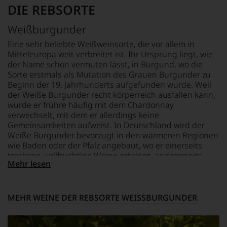
DIE REBSORTE
Weißburgunder
Eine sehr beliebte Weißweinsorte, die vor allem in
Mitteleuropa weit verbreitet ist. Ihr Ursprung liegt, wie
der Name schon vermuten lässt, in Burgund, wo die
Sorte erstmals als Mutation des Grauen Burgunder zu
Beginn der 19. Jahrhunderts aufgefunden wurde. Weil
der Weiße Burgunder recht körperreich ausfallen kann,
wurde er frühre häufig mit dem Chardonnay
verwechselt, mit dem er allerdings keine
Gemeinsamkeiten aufweist. In Deutschland wird der
Weiße Burgunder bevorzugt in den wärmeren Regionen
wie Baden oder der Pfalz angebaut, wo er einerseits
trockene, vollfruchtige Weine erbringt, andererseits
Mehr lesen
aber wegen seines recht vollen Körpers auch für den
Ausbau im kleinen, neuen Eichenfässchen sehr
geschätzt wird.
MEHR WEINE DER REBSORTE WEISSBURGUNDER