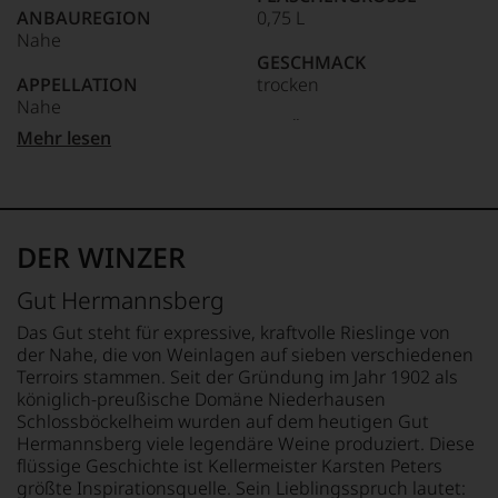
ANBAUREGION
0,75 L
Nahe
GESCHMACK
APPELLATION
trocken
Nahe
Ø NÄHRWERTE PRO 100G
Mehr lesen
QUALITÄTSSTUFE
BRENNWERT
Qba
308 kJ / 73 kcal
FETT
REBSORTEN
0 g
100% Weißburgunder
davon gesättigte
DER WINZER
Fettsäuren: 0 g
TRINKTEMPERATUR
KOHLENHYDRATE
Gut Hermannsberg
8 °C
1,5 g
davon Zucker: 0,5 g
Das Gut steht für expressive, kraftvolle Rieslinge von
ALKOHOLGEHALT
EIWEISS
der Nahe, die von Weinlagen auf sieben verschiedenen
12 % Vol.
0 g
Terroirs stammen. Seit der Gründung im Jahr 1902 als
SALZ
königlich-preußische Domäne Niederhausen
RESTSÜSSE
0 g
Schlossböckelheim wurden auf dem heutigen Gut
5,4 g/L
Hermannsberg viele legendäre Weine produziert. Diese
ZUTATEN
flüssige Geschichte ist Kellermeister Karsten Peters
SÄUREGEHALT
Trauben, Saccharose,
größte Inspirationsquelle. Sein Lieblingsspruch lautet: