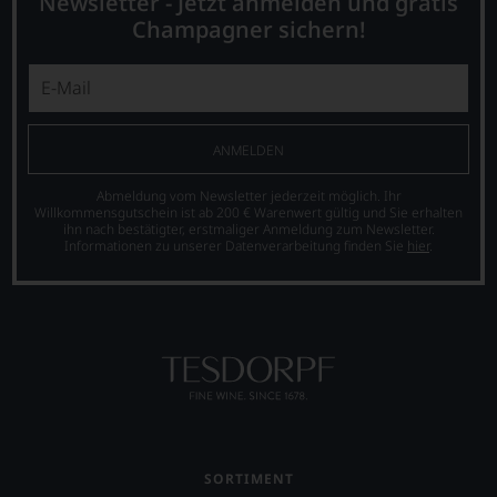
Newsletter - Jetzt anmelden und gratis
Warum
also
Champagner sichern!
sollen
Sie
als
Kunde
des
Hauses
ANMELDEN
nicht
davon
Abmeldung vom Newsletter jederzeit möglich. Ihr
profitieren,
Willkommensgutschein ist ab 200 € Warenwert gültig und Sie erhalten
ihn nach bestätigter, erstmaliger Anmeldung zum Newsletter.
statt
Informationen zu unserer Datenverarbeitung finden Sie
hier
.
an
Stelle
sich
nur
auf
Einschätzungen
einzelner
Kritiker
verlassen
zu
müssen?
SORTIMENT
Unsere