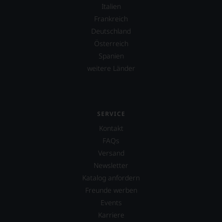
Bewertungen
Italien
spiegeln
Frankreich
das
Deutschland
Ergebnis
unserer
Österreich
Expertenrunde
Spanien
wider.
weitere Länder
Bitte
beachten
Sie
auch
unsere
SERVICE
untenstehenden
Erläuterungen,
Kontakt
dann
FAQs
wissen
Versand
Sie
dank
Newsletter
unserer
Katalog anfordern
Bewertungen
Freunde werben
stets,
was
Events
für
Karriere
einen