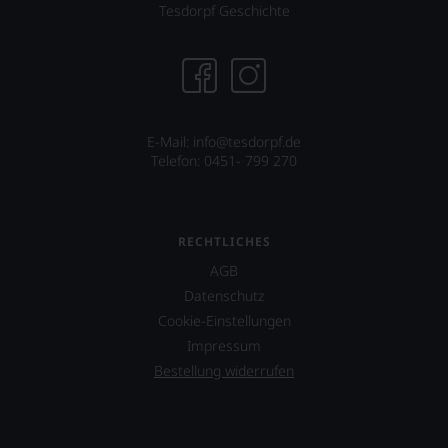
Tesdorpf Geschichte
Wein
Sie
hier
genießen
können.
Natürlich
müssen
E-Mail: info@tesdorpf.de
Sie
Telefon: 0451- 799 270
in
Zukunft
auf
R.
RECHTLICHES
Parker
AGB
&
Co,
Datenschutz
nicht
Cookie-Einstellungen
verzichten,
Impressum
aber
Sie
Bestellung widerrufen
finden
fortan
an
jedem