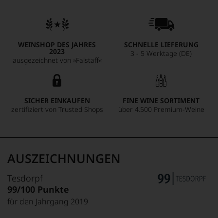
und Maulbeeren. Der Anteil Syrah bringt eine warme Note
ein, die der Cuvée zusätzliche Fülle und Komplexität verleiht.
Am Gaumen ist er vollmundig und dicht, mit einer leicht
viskosen Textur und einer salzig-frischen Nuance im Abgang.
WEINSHOP DES JAHRES
SCHNELLE LIEFERUNG
Eine heute einzigartige Interpretation des Bordelaiser
2023
3 - 5 Werktage (DE)
Terroirs, ein absoluter Ausnahmewein und ein großer
ausgezeichnet von »Falstaff«
Genuss!
SICHER EINKAUFEN
FINE WINE SORTIMENT
zertifiziert von Trusted Shops
über 4.500 Premium-Weine
AUSZEICHNUNGEN
Tesdorpf
99/100 Punkte
für den Jahrgang 2019