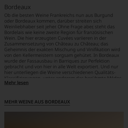
Wein
Bordeaux
vorbeigeht.
Aus
Ob die besten Weine Frankreichs nun aus Burgund
diesem
oder Bordeaux kommen, darüber streiten sich
Grund
Weinliebhaber seit jeher. Ohne Frage aber, steht das
haben
Bordelais wie keine zweite Region für französischen
wir
Wein. Die hier erzeugten Cuvées variieren in der
beschlossen:
Zusammensetzung von Château zu Château; das
WIR
Geheimnis der exakten Mischung und Vinifikation wird
WERDEN
von den Kellermeistern sorgsam gehütet. In Bordeaux
UNSERE
wurde der Fassausbau in Barriques zur Perfektion
WEINE
gebracht und von hier in alle Welt exportiert. Und nur
AUCH
hier unterliegen die Weine verschiedenen Qualitäts-
SELBST
Klassifizierungen, unter anderem das berühmte Médoc-
BEWERTEN.
Mehr lesen
Classement, das im Jahr 1855 anlässlich der
Wir,
Weltausstellung in Paris eingeführt wurde und noch
das
heute anerkannt wird.
Experten-
MEHR WEINE AUS BORDEAUX
und
Verkostungsteam
des
Hauses
Tesdorpf,