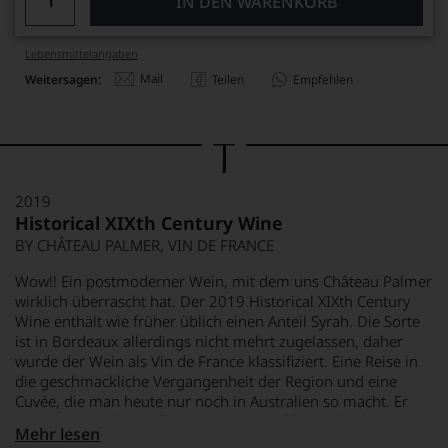
IN DEN WARENKORB
Lebensmittel­angaben
Mail
Weitersagen:
Teilen
Empfehlen
2019
Historical XIXth Century Wine
BY CHÂTEAU PALMER, VIN DE FRANCE
Wow!! Ein postmoderner Wein, mit dem uns Château Palmer
wirklich überrascht hat. Der 2019 Historical XIXth Century
Wine enthält wie früher üblich einen Anteil Syrah. Die Sorte
ist in Bordeaux allerdings nicht mehrt zugelassen, daher
wurde der Wein als Vin de France klassifiziert. Eine Reise in
die geschmackliche Vergangenheit der Region und eine
Cuvée, die man heute nur noch in Australien so macht. Er
präsentiert sich in tiefem Purpurrot und beeindruckt mit
Mehr lesen
einem intensiven, fruchtbetonten Bouquet von Blaubeeren