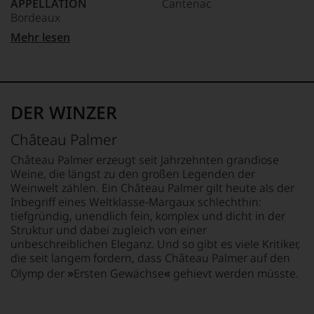
APPELLATION
Cantenac
auch
Bordeaux
und
gerade
LAND
Mehr lesen
mit
REBSORTEN
Frankreich
Bewertungen
Cabernet Sauvignon
und
Merlot
FLASCHENGRÖSSE
Medaillen
Syrah
0,75 L
renommierter
DER WINZER
Weinjournalisten
TRINKTEMPERATUR
GESCHMACK
oder
16 °C
trocken
Château Palmer
Fachpublikationen
in
Château Palmer erzeugt seit Jahrzehnten grandiose
unseren
Weine, die längst zu den großen Legenden der
Aussendungen
Weinwelt zählen. Ein Château Palmer gilt heute als der
oder
Inbegriff eines Weltklasse-Margaux schlechthin:
in
tiefgründig, unendlich fein, komplex und dicht in der
unserem
Struktur und dabei zugleich von einer
Webshop,
unbeschreiblichen Eleganz. Und so gibt es viele Kritiker,
um
zu
die seit langem fordern, dass Château Palmer auf den
unterstreichen,
»
«
Olymp der
Ersten Gewächse
gehievt werden müsste.
auf
welch
hohem