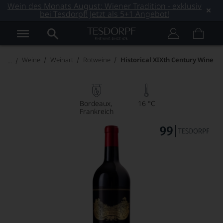
Wein des Monats August: Wiener Tradition - exklusiv
bei Tesdorpf! Jetzt als 5+1 Angebot!
Weine
Weinart
Rotweine
Historical XIXth Century Wine
Bordeaux
16 °C
Frankreich