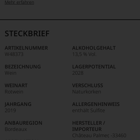
Mehr erfahren
99–100 Punkte:
Tesdorpf
Der
Name
STECKBRIEF
Tesdorpf
95–98 Punkte:
steht
für
ARTIKELNUMMER
ALKOHOLGEHALT
»Fine
W48373
13,5 % Vol.
90–94 Punkte:
Wine«,
für
BEZEICHNUNG
LAGERPOTENTIAL
die
Wein
2028
edlen
85–89 Punkte:
Weine
WEINART
VERSCHLUSS
der
Rotwein
Naturkorken
Welt,
wie
JAHRGANG
ALLERGENHINWEIS
kaum
2019
enthält Sulfite
Unter 85 Punkte:
ein
anderer.
ANBAUREGION
HERSTELLER /
Das
Bordeaux
IMPORTEUR
dokumentieren
Château Palmer, -33460
wir