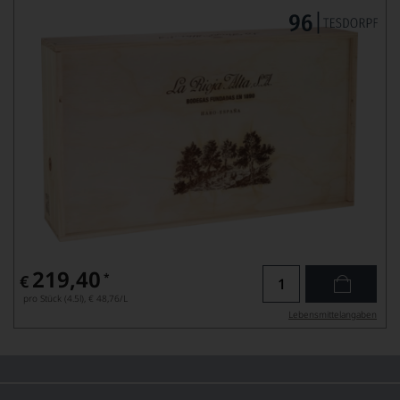
219,40
*
€
pro Stück (4.5l),
€ 48,76
/L
Lebensmittel­angaben