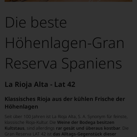
Dieses
Bild
wurde
Die beste
mithilfe
von
KI
verändert.
Höhenlagen-Gran
Reserva Spaniens
La Rioja Alta - Lat 42
Klassisches Rioja aus der kühlen Frische der
Höhenlagen
Seit über 100 Jahren ist La Rioja Alta, S. A. Synonym für feinste,
klassische Rioja-Kultur. Die
Weine der Bodega besitzen
Kultstaus
, sind allerdings
rar gesät und überaus kostbar
. Die
Gran Reserva LAT 42 ist
das Alltags-Gegenstück dieser