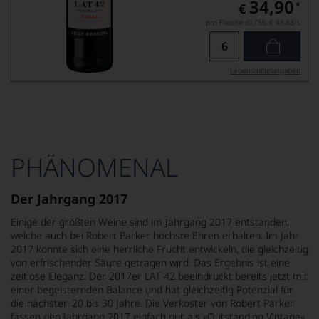
34,90
*
€
pro Flasche (0.75l),
€ 46,53
/L
Lebensmittel­angaben
PHÄNOMENAL
Der Jahrgang 2017
Einige der größten Weine sind im Jahrgang 2017 entstanden,
welche auch bei Robert Parker höchste Ehren erhalten. Im Jahr
2017 konnte sich eine herrliche Frucht entwickeln, die gleichzeitig
von erfrischender Säure getragen wird. Das Ergebnis ist eine
zeitlose Eleganz. Der 2017er LAT 42 beeindruckt bereits jetzt mit
einer begeisternden Balance und hat gleichzeitig Potenzial für
die nächsten 20 bis 30 Jahre. Die Verkoster von Robert Parker
fassen den Jahrgang 2017 einfach nur als »Outstanding Vintage«