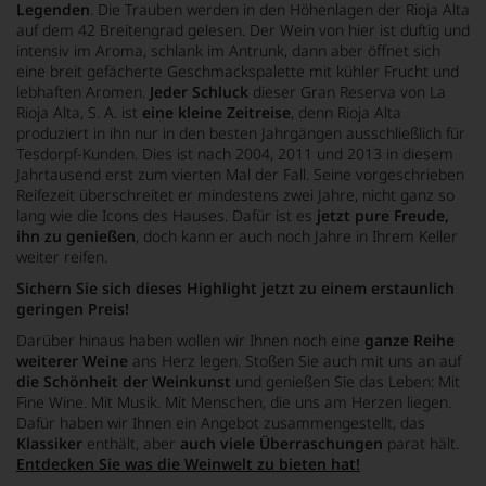
Legenden
. Die Trauben werden in den Höhenlagen der Rioja Alta
auf dem 42 Breitengrad gelesen. Der Wein von hier ist duftig und
intensiv im Aroma, schlank im Antrunk, dann aber öffnet sich
eine breit gefächerte Geschmackspalette mit kühler Frucht und
lebhaften Aromen.
Jeder Schluck
dieser Gran Reserva von La
Rioja Alta, S. A. ist
eine kleine Zeitreise
, denn Rioja Alta
produziert in ihn nur in den besten Jahrgängen ausschließlich für
Tesdorpf-Kunden. Dies ist nach 2004, 2011 und 2013 in diesem
Jahrtausend erst zum vierten Mal der Fall. Seine vorgeschrieben
Reifezeit überschreitet er mindestens zwei Jahre, nicht ganz so
lang wie die Icons des Hauses. Dafür ist es
jetzt pure Freude,
ihn zu genießen
, doch kann er auch noch Jahre in Ihrem Keller
weiter reifen.
Sichern Sie sich dieses Highlight jetzt zu einem erstaunlich
geringen Preis!
Darüber hinaus haben wollen wir Ihnen noch eine
ganze Reihe
weiterer Weine
ans Herz legen. Stoßen Sie auch mit uns an auf
die Schönheit der Weinkunst
und genießen Sie das Leben: Mit
Fine Wine. Mit Musik. Mit Menschen, die uns am Herzen liegen.
Dafür haben wir Ihnen ein Angebot zusammengestellt, das
Klassiker
enthält, aber
auch viele Überraschungen
parat hält.
Entdecken Sie was die Weinwelt zu bieten hat!