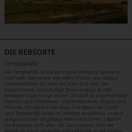
verlassen
zu
müssen?
Unsere
Bewertungen
spiegeln
das
Ergebnis
unserer
DIE REBSORTE
Expertenrunde
wider.
Tempranillo
Bitte
beachten
Der Tempranillo ist die wichtigste Rebsorte Spaniens
Sie
und heißt übersetzte »die kleine Frühe«, was darauf
auch
zurückzuführen ist, dass die Sorte früh reift. Die
unsere
blauschwarze, hartschalige Beere erzeugt dunkle,
untenstehenden
teilweise sogar tintige Weine. Der Duft ist unverkennbar
Erläuterungen,
intensiv nach Himbeeren und Waldbeeren, Kirsche und
dann
Pflaume. Vor allem in der Rioja und Ribera del Duero
wissen
wird Tempranillo lange im Holzfass ausgebaut, so dass
Sie
ausgesprochen langlebige Weine entstehen. Obwohl
dank
die Rebsorte nicht allzu viel Säure besitzt, sind die
unserer
Weine oft frisch, lebendig und saftig mit in der Jugend