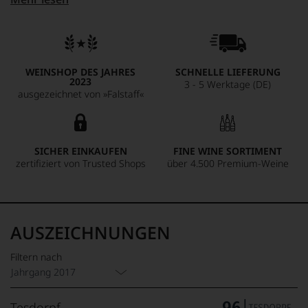
Wein so klassisch, wie man Rioja nur noch selten erlebt.
Spielerische Leichtigkeit gepaart mit feinstem Tannin,
präsenter Säure und puren und kräftigen Aromen von roten
Beeren, Kräutern und einer feinen Süße, unterlegt mit
Mineralität und einem grandiosen Finale. So schmeckt eine
WEINSHOP DES JAHRES
SCHNELLE LIEFERUNG
klassische und zeitlose Rioja Gran Reserva aus einem der
2023
3 - 5 Werktage (DE)
besten Jahrgänge der letzten Dekaden.
ausgezeichnet von »Falstaff«
SICHER EINKAUFEN
FINE WINE SORTIMENT
zertifiziert von Trusted Shops
über 4.500 Premium-Weine
AUSZEICHNUNGEN
Filtern nach
Jahrgang 2017
Tesdorpf