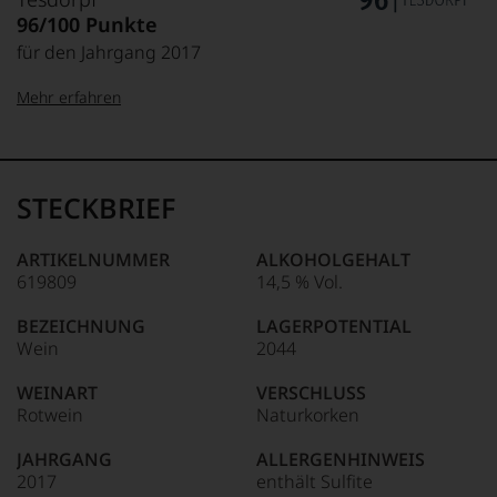
96/100 Punkte
für den Jahrgang 2017
Mehr erfahren
99–100 Punkte:
Tesdorpf
Der
Name
STECKBRIEF
Tesdorpf
95–98 Punkte:
steht
für
ARTIKELNUMMER
ALKOHOLGEHALT
»Fine
619809
14,5 % Vol.
90–94 Punkte:
Wine«,
für
BEZEICHNUNG
LAGERPOTENTIAL
die
Wein
2044
edlen
85–89 Punkte:
Weine
WEINART
VERSCHLUSS
der
Rotwein
Naturkorken
Welt,
wie
JAHRGANG
ALLERGENHINWEIS
kaum
2017
enthält Sulfite
Unter 85 Punkte:
ein