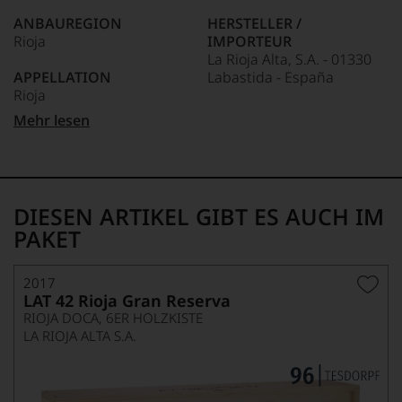
anderer.
ANBAUREGION
HERSTELLER /
Das
Rioja
IMPORTEUR
dokumentieren
La Rioja Alta, S.A. - 01330
wir
APPELLATION
Labastida - España
auch
Rioja
und
gerade
LAND
Mehr lesen
mit
QUALITÄTSSTUFE
Spanien
Bewertungen
Gran Reserva
und
FLASCHENGRÖSSE
Medaillen
REBSORTEN
0,75 L
renommierter
100% Tempranillo
DIESEN ARTIKEL GIBT ES AUCH IM
Weinjournalisten
GESCHMACK
oder
PAKET
TRINKTEMPERATUR
trocken
Fachpublikationen
18 °C
in
unseren
2017
LAT 42 Rioja Gran Reserva
Aussendungen
oder
RIOJA DOCA, 6ER HOLZKISTE
in
LA RIOJA ALTA S.A.
unserem
Webshop,
um