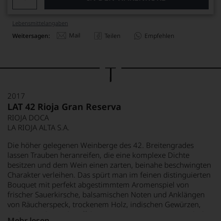
Lebensmittel­angaben
Mail
Weitersagen:
Teilen
Empfehlen
2017
LAT 42 Rioja Gran Reserva
RIOJA DOCA
LA RIOJA ALTA S.A.
Die höher gelegenen Weinberge des 42. Breitengrades
lassen Trauben heranreifen, die eine komplexe Dichte
besitzen und dem Wein einen zarten, beinahe beschwingten
Charakter verleihen. Das spürt man im feinen distinguierten
Bouquet mit perfekt abgestimmtem Aromenspiel von
frischer Sauerkirsche, balsamischen Noten und Anklängen
von Räucherspeck, trockenem Holz, indischen Gewürzen,
Leder, Myrrhe und Trüffeln. Am Gaumen präsentiert sich der
Mehr lesen