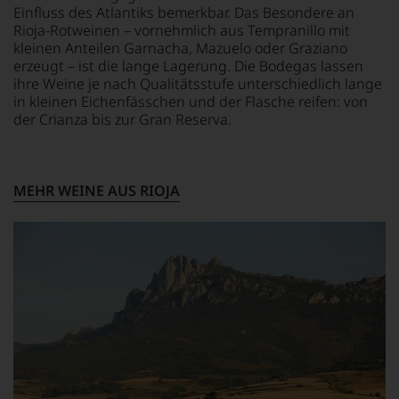
Bewertungen
Einfluss des Atlantiks bemerkbar. Das Besondere an
jedes
Rioja-Rotweinen – vornehmlich aus Tempranillo mit
einzelnen
kleinen Anteilen Garnacha, Mazuelo oder Graziano
Weines.
erzeugt – ist die lange Lagerung. Die Bodegas lassen
Warum
ihre Weine je nach Qualitätsstufe unterschiedlich lange
also
in kleinen Eichenfässchen und der Flasche reifen: von
sollen
der Crianza bis zur Gran Reserva.
Sie
als
Kunde
des
MEHR WEINE AUS RIOJA
Hauses
nicht
davon
profitieren,
statt
an
Stelle
sich
nur
auf
Einschätzungen
einzelner
Kritiker