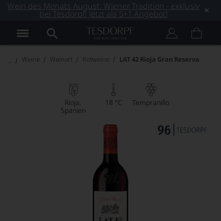
Wein des Monats August: Wiener Tradition - exklusiv
bei Tesdorpf! Jetzt als 5+1 Angebot!
Weine
Weinart
Rotweine
LAT 42 Rioja Gran Reserva
Rioja
18 °C
Tempranillo
Spanien