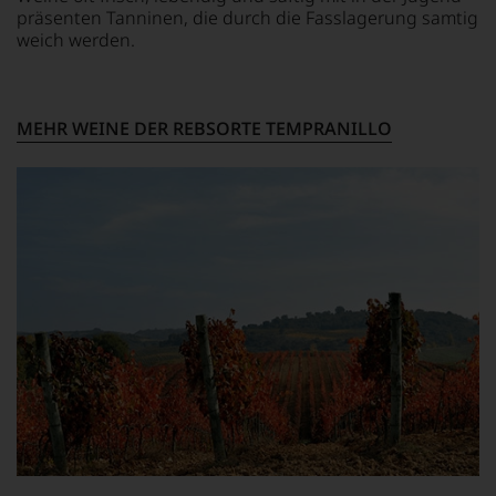
Bewertungen
präsenten Tanninen, die durch die Fasslagerung samtig
stets,
weich werden.
was
für
einen
Wein
MEHR WEINE DER REBSORTE TEMPRANILLO
Sie
hier
genießen
können.
Natürlich
müssen
Sie
in
Zukunft
auf
R.
Parker
&
Co,
nicht
verzichten,
aber