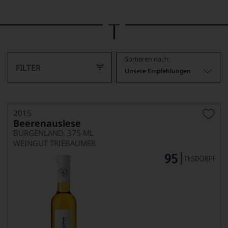
Bild
wurde
mithilfe
von
KI
verändert.
Sortieren nach:
FILTER
Unsere Empfehlungen
2015
Beerenauslese
BURGENLAND, 375 ML
WEINGUT TRIEBAUMER