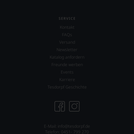
fundierte
Bewertungen
jedes
SERVICE
einzelnen
Weines.
Kontakt
Warum
FAQs
also
Versand
sollen
Newsletter
Sie
als
Katalog anfordern
Kunde
Freunde werben
des
Events
Hauses
nicht
Karriere
davon
Tesdorpf Geschichte
profitieren,
statt
an
Stelle
sich
nur
auf
E-Mail: info@tesdorpf.de
Einschätzungen
Telefon: 0451- 799 270