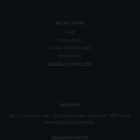
einzelner
Kritiker
verlassen
zu
RECHTLICHES
müssen?
Unsere
AGB
Bewertungen
Datenschutz
spiegeln
Cookie-Einstellungen
das
Ergebnis
Impressum
unserer
Bestellung widerrufen
Expertenrunde
wider.
Bitte
beachten
Sie
auch
unsere
VERSAND
untenstehenden
Erläuterungen,
Ab 12 Flaschen oder 250 € Warenwert liefern wir FREI HAUS
dann
(innerhalb Deutschlands).
wissen
Sie
dank
ZAHLUNGSARTEN