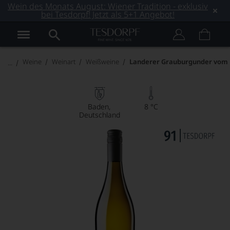
Wein des Monats August: Wiener Tradition - exklusiv
bei Tesdorpf! Jetzt als 5+1 Angebot!
Weine
Weinart
Weißweine
Landerer Grauburgunder vom 
Baden
8 °C
Deutschland