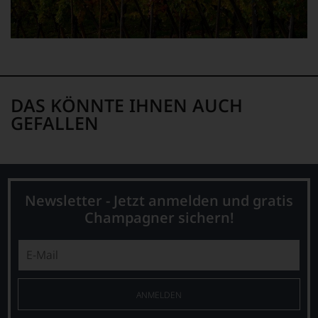
schwer
nachvollziehbar
ist
oder
am
Wein
vorbeigeht.
DAS KÖNNTE IHNEN AUCH
Aus
GEFALLEN
diesem
Grund
haben
wir
beschlossen:
WIR
Newsletter - Jetzt anmelden und gratis
WERDEN
Champagner sichern!
UNSERE
WEINE
AUCH
SELBST
BEWERTEN.
Wir,
ANMELDEN
das