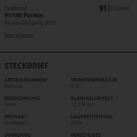
Tesdorpf
91/100 Punkte
für den Jahrgang 2025
Mehr erfahren
99–100 Punkte:
Tesdorpf
Der
Name
STECKBRIEF
Tesdorpf
95–98 Punkte:
steht
für
ARTIKELNUMMER
TRINKTEMPERATUR
»Fine
W66235
8 °C
90–94 Punkte:
Wine«,
für
BEZEICHNUNG
ALKOHOLGEHALT
die
Wein
12,5 % Vol.
edlen
85–89 Punkte:
Weine
WEINART
LAGERPOTENTIAL
der
Weißwein
2028
Welt,
wie
JAHRGANG
VERSCHLUSS