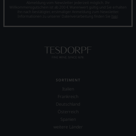
Experten-
Abmeldung vom Newsletter jederzeit möglich. Ihr
Willkommensgutschein ist ab 200 € Warenwert gültig und Sie erhalten
und
ihn nach bestätigter, erstmaliger Anmeldung zum Newsletter.
Verkostungsteam
Informationen zu unserer Datenverarbeitung finden Sie
hier
.
des
Hauses
Tesdorpf,
diskutieren
leidenschaftlich,
aber
konstruktiv
jeden
Wein
im
Hinblick
SORTIMENT
auf
Herkunft,
Italien
Stilistik,
Frankreich
Rebsortentypizität
Deutschland
und
Charakteristik.
Österreich
Und
Spanien
daraus
weitere Länder
ergeben
sich