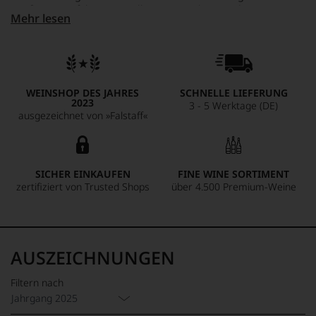
Weißwein entfaltet sein volles Potenzial in Kombination mit
Mehr lesen
geräuchertem Fisch oder milden Hartkäsesorten und stellt
einen nachhaltigen Genuss dar.
WEINSHOP DES JAHRES
SCHNELLE LIEFERUNG
2023
3 - 5 Werktage (DE)
ausgezeichnet von »Falstaff«
SICHER EINKAUFEN
FINE WINE SORTIMENT
zertifiziert von Trusted Shops
über 4.500 Premium-Weine
AUSZEICHNUNGEN
Filtern nach
Jahrgang 2025