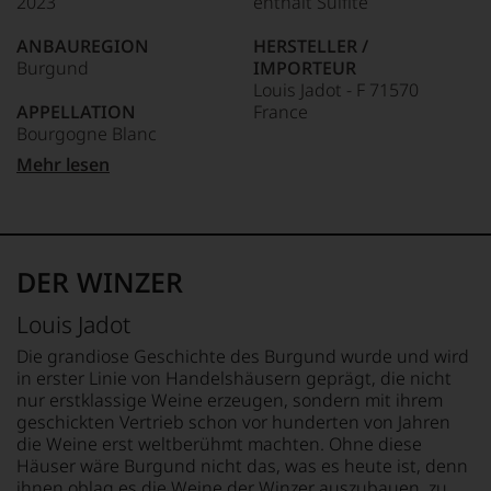
2023
enthält Sulfite
Unter 85 Punkte:
ein
anderer.
ANBAUREGION
HERSTELLER /
Das
Burgund
IMPORTEUR
dokumentieren
Louis Jadot - F 71570
wir
APPELLATION
France
auch
Bourgogne Blanc
und
gerade
LAND
Mehr lesen
mit
QUALITÄTSSTUFE
Frankreich
Bewertungen
AOP - Appellation d´Origine
und
Protégée
FLASCHENGRÖSSE
Medaillen
0,75 L
renommierter
REBSORTEN
DER WINZER
Weinjournalisten
100% Chardonnay
GESCHMACK
oder
trocken
Louis Jadot
Fachpublikationen
TRINKTEMPERATUR
in
10 °C
Die grandiose Geschichte des Burgund wurde und wird
unseren
in erster Linie von Handelshäusern geprägt, die nicht
Aussendungen
nur erstklassige Weine erzeugen, sondern mit ihrem
oder
geschickten Vertrieb schon vor hunderten von Jahren
in
die Weine erst weltberühmt machten. Ohne diese
unserem
Häuser wäre Burgund nicht das, was es heute ist, denn
Webshop,
ihnen oblag es die Weine der Winzer auszubauen, zu
um