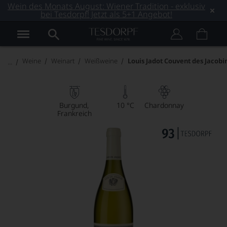
Wein des Monats August: Wiener Tradition - exklusiv
bei Tesdorpf! Jetzt als 5+1 Angebot!
Weine
Weinart
Weißweine
Louis Jadot Couvent des Jacobi
Burgund
10 °C
Chardonnay
Frankreich