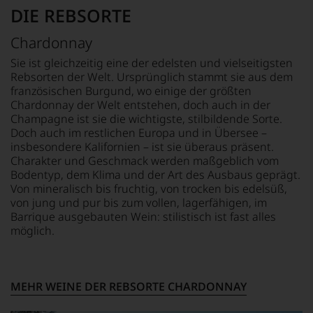
fundierte
DIE REBSORTE
Bewertungen
jedes
Chardonnay
einzelnen
Weines.
Sie ist gleichzeitig eine der edelsten und vielseitigsten
Warum
Rebsorten der Welt. Ursprünglich stammt sie aus dem
also
französischen Burgund, wo einige der größten
sollen
Chardonnay der Welt entstehen, doch auch in der
Sie
Champagne ist sie die wichtigste, stilbildende Sorte.
als
Doch auch im restlichen Europa und in Übersee –
Kunde
insbesondere Kalifornien – ist sie überaus präsent.
des
Charakter und Geschmack werden maßgeblich vom
Hauses
Bodentyp, dem Klima und der Art des Ausbaus geprägt.
nicht
Von mineralisch bis fruchtig, von trocken bis edelsüß,
davon
profitieren,
von jung und pur bis zum vollen, lagerfähigen, im
statt
Barrique ausgebauten Wein: stilistisch ist fast alles
an
möglich.
Stelle
sich
nur
auf
MEHR WEINE DER REBSORTE CHARDONNAY
Einschätzungen
einzelner