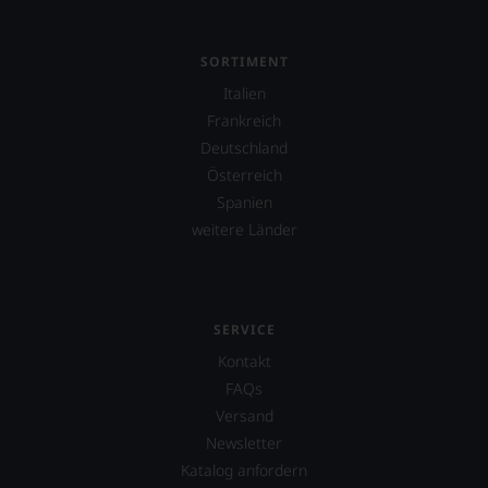
aber
Sie
finden
fortan
SORTIMENT
an
Italien
jedem
Frankreich
Wein
auch
Deutschland
unsere
Österreich
Tesdorpf-
Spanien
Bewertung.
Wir
weitere Länder
beurteilen
unsere
Weine
nach
dem
SERVICE
bekannten
Kontakt
und
FAQs
bewährten
100-
Versand
Punkte-
Newsletter
System.
Katalog anfordern
Wir