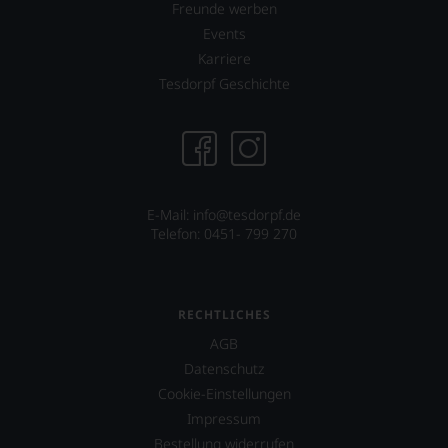
freuen
Freunde werben
uns
Events
sehr
Karriere
Ihnen
auf
Tesdorpf Geschichte
diesem
Weg
eine
weitere
Hilfe
an
E-Mail: info@tesdorpf.de
die
Telefon: 0451- 799 270
Hand
geben
zu
können,
den
RECHTLICHES
richtigen
AGB
Wein
zu
Datenschutz
finden.
Cookie-Einstellungen
Impressum
Bestellung widerrufen