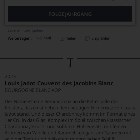
FOLGEJAHRGANG
Lebensmittel­angaben
Mail
Weitersagen:
Teilen
Empfehlen
2023
Louis Jadot Couvent des Jacobins Blanc
BOURGOGNE BLANC AOP
Der Name ist eine Reminiszenz an die Kelterhalle des
Klosters, das einst neben dem heutigen Firmensitz von Louis
Jadot stand. Und dieser Chardonnay kommt im Format eines
1er Cru in das Glas. Komplex im Spiel zwischen klassischer
Chardonnay-Frucht und subtilem Holzeinsatz, mit feinen
Aromen von Vanille und Karamell, elegant am Gaumen mit
seidiger Textur und delikatem mineralischen Schliff.