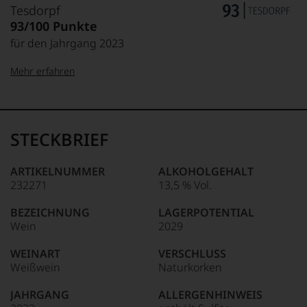
Tesdorpf
93/100 Punkte
für den Jahrgang 2023
Mehr erfahren
99–100 Punkte:
Tesdorpf
Der
Name
STECKBRIEF
Tesdorpf
95–98 Punkte:
steht
für
ARTIKELNUMMER
ALKOHOLGEHALT
»Fine
232271
13,5 % Vol.
90–94 Punkte:
Wine«,
für
BEZEICHNUNG
LAGERPOTENTIAL
die
Wein
2029
edlen
85–89 Punkte:
Weine
WEINART
VERSCHLUSS
der
Weißwein
Naturkorken
Welt,
wie
JAHRGANG
ALLERGENHINWEIS
kaum