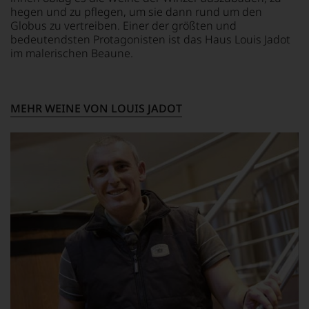
zu
hegen und zu pflegen, um sie dann rund um den
unterstreichen,
Globus zu vertreiben. Einer der größten und
auf
bedeutendsten Protagonisten ist das Haus Louis Jadot
welch
im malerischen Beaune.
hohem
Niveau
sich
unsere
MEHR WEINE VON LOUIS JADOT
Weinselektion
bewegt.
Das
aber
genügt
uns
nicht
mehr.
Wir
haben
festgestellt,
dass
manch
eine
Bewertung