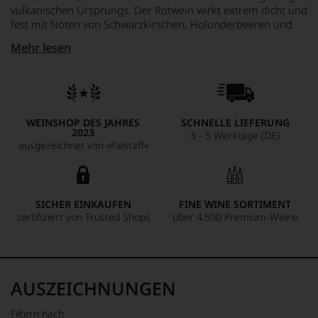
vulkanischen Ursprungs. Der Rotwein wirkt extrem dicht und
fest mit Noten von Schwarzkirschen, Holunderbeeren und
Blaubeeren, Nelken, Torf und Unterholz, Laub und
Mehr lesen
ätherischen Kräuterauszügen sowie von etwas Süßholz und
Veilchen. Das eigentlich Beeindruckende aber ist die tiefe
und kühle mineralische Spur sowie eine abgrundtiefe
Gesteinswürze, die sich durch die Frucht und Würze zieht.
Hinzu kommen ein perfektes Gerbstoffgerüst und ein nicht
WEINSHOP DES JAHRES
SCHNELLE LIEFERUNG
enden wollender Nachhall.
2023
3 - 5 Werktage (DE)
ausgezeichnet von »Falstaff«
SICHER EINKAUFEN
FINE WINE SORTIMENT
zertifiziert von Trusted Shops
über 4.500 Premium-Weine
AUSZEICHNUNGEN
Filtern nach