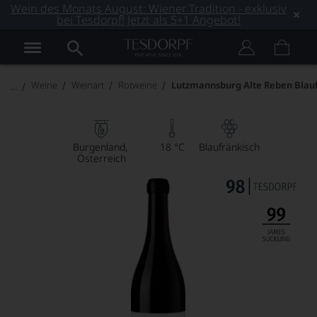
Wein des Monats August: Wiener Tradition - exklusiv
bei Tesdorpf! Jetzt als 5+1 Angebot!
Weine
Weinart
Rotweine
Lutzmannsburg Alte Reben Blau
Burgenland
18 °C
Blaufränkisch
Österreich