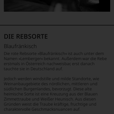
Wir,
schloss.
andauern.
das
Ab
Zu
Experten-
2004
Beginn
und
gab
der
Verkostungsteam
er
80er
des
den
Jahre
Hauses
»Piedmont
DIE REBSORTE
führten
Tesdorpf,
Report«
ihn
diskutieren
heraus,
Blaufränkisch
erste
leidenschaftlich,
der
Reisen
aber
sich
Die rote Rebsorte »Blaufränkisch« ist auch unter dem
nach
konstruktiv
den
Namen »Lemberger« bekannt. Außerdem war die Rebe
Europa,
jeden
Weinen
erstmals in Österreich nachweisbar, erst danach
wo
Wein
des
tauchte sie in Deutschland auf.
er
im
Piemont
seine
Hinblick
widmete.
Jedoch werden windstille und milde Standorte, wie
große
auf
Dadurch
Weinanbaugebiete des nördlichen, mittleren und
Liebe
Herkunft,
wurde
südlichen Burgenlandes, bevorzugt. Diese alte
zu
Stilistik,
Robert
den
heimische Sorte ist eine Kreuzung aus der Blauen
Rebsortentypizität
Parker
Top-
Zimmettraube und Weißer Heunisch. Aus diesen
und
auf
Weinen
Charakteristik.
Gründen weist die Traube kräftige, fruchtige und
ihn
aus
Und
charaktervolle Geschmacksnuancen auf.
aufmerksam,
Bordeaux
daraus