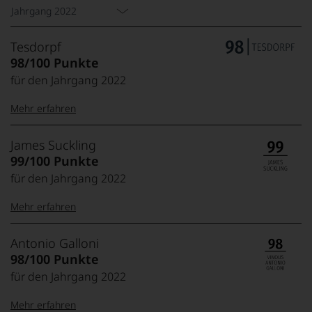
Jahrgang 2022
Tesdorpf
98/100 Punkte
für den Jahrgang 2022
Mehr erfahren
99–100 Punkte:
Tesdorpf
James Suckling
Der
99/100 Punkte
Name
für den Jahrgang 2022
Tesdorpf
95–98 Punkte:
steht
Mehr erfahren
für
»Fine
90–94 Punkte:
Wine«,
100-95 Punkte:
James
Antonio Galloni
für
Suckling
98/100 Punkte
die
Der
edlen
für den Jahrgang 2022
85–89 Punkte:
Amerikaner
90 Punkte und
Weine
James
mehr:
der
Mehr erfahren
Suckling,