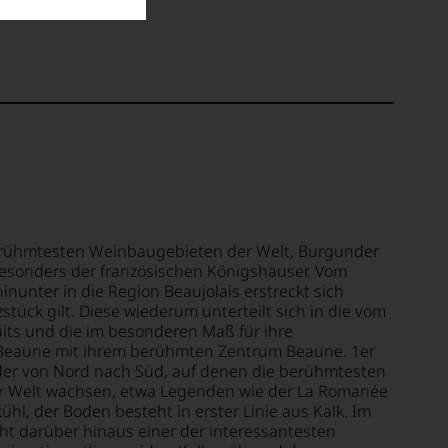
rühmtesten Weinbaugebieten der Welt, Burgunder
esonders der französischen Königshäuser. Vom
inunter in die Region Beaujolais erstreckt sich
stück gilt. Diese wiederum unterteilt sich in die vom
uits und die im besonderen Maß für ihre
Beaune mit ihrem berühmten Zentrum Beaune. 1er
der von Nord nach Süd, auf denen die berühmtesten
r Welt wachsen, etwa Legenden wie der La Romanée
ühl, der Boden besteht in erster Linie aus Kalk. Im
t darüber hinaus einer der interessantesten