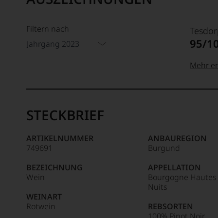
Filtern nach
Tesdor
95/1
Jahrgang 2023
Mehr er
99–100
Tesdor
Der
STECKBRIEF
Name
Tesdor
95–98 
steht
ARTIKELNUMMER
ANBAUREGION
für
749691
Burgund
»Fine
90–94 
Wine«,
BEZEICHNUNG
APPELLATION
für
Wein
Bourgogne Hautes 
die
Nuits
edlen
WEINART
85–89 
Weine
Rotwein
REBSORTEN
der
100% Pinot Noir