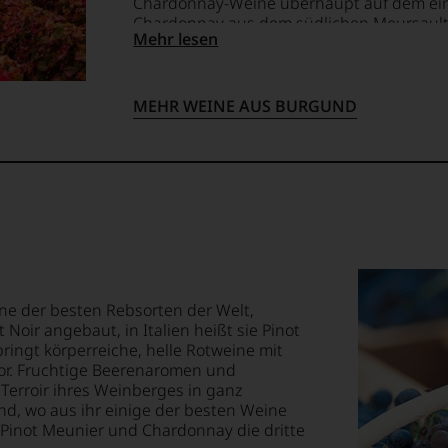
Chardonnay-Weine überhaupt auf dem ein
Chardonnay aus dem südlichen Meursault w
Mehr lesen
Beaujolais wird dem Burgund hinzugerechn
ellt,
recht die dominierende Rotweinsorte Gam
MEHR WEINE AUS BURGUND
tung
llziehbar
geht.
ne der besten Rebsorten der Welt,
 Noir angebaut, in Italien heißt sie Pinot
m
ringt körperreiche, helle Rotweine mit
or. Fruchtige Beerenaromen und
 Terroir ihres Weinberges in ganz
d, wo aus ihr einige der besten Weine
ossen:
 Pinot Meunier und Chardonnay die dritte