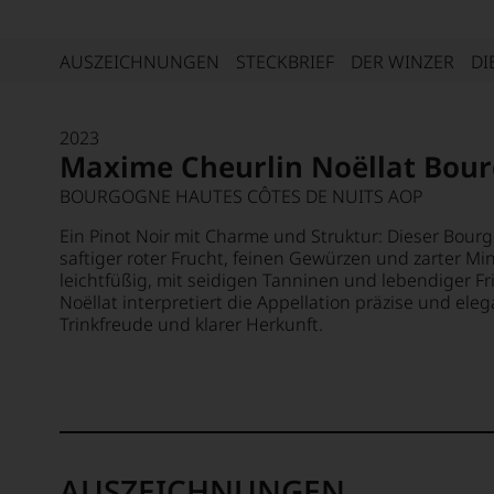
AUSZEICHNUNGEN
STECKBRIEF
DER WINZER
DI
2023
Maxime Cheurlin Noëllat Bou
BOURGOGNE HAUTES CÔTES DE NUITS AOP
Ein Pinot Noir mit Charme und Struktur: Dieser Bou
saftiger roter Frucht, feinen Gewürzen und zarter M
leichtfüßig, mit seidigen Tanninen und lebendiger F
Noëllat interpretiert die Appellation präzise und ele
Trinkfreude und klarer Herkunft.
AUSZEICHNUNGEN