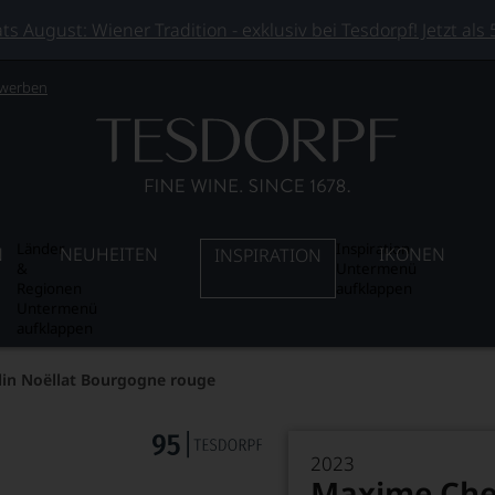
 August: Wiener Tradition - exklusiv bei Tesdorpf! Jetzt als
 werben
Länder
Inspiration
N
NEUHEITEN
IKONEN
INSPIRATION
&
Untermenü
Regionen
aufklappen
Untermenü
aufklappen
in Noëllat Bourgogne rouge
2023
Maxime Cheu