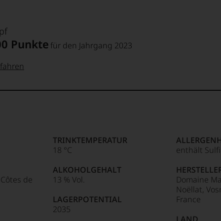
pf
00 Punkte
für den Jahrgang 2023
fahren
 Punkte:
pf
pf
Punkte:
TRINKTEMPERATUR
ALLERGEN
18 °C
enthält Sulf
Punkte:
ALKOHOLGEHALT
HERSTELLE
Côtes de
13 % Vol.
Domaine Ma
Noëllat, Vo
LAGERPOTENTIAL
France
Punkte:
2035
LAND