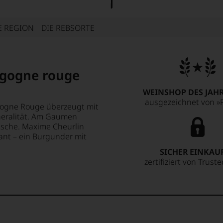
E REGION
DIE REBSORTE
rgogne rouge
WEINSHOP DES JAHR
ausgezeichnet von »F
rgogne Rouge überzeugt mit
ineralität. Am Gaumen
rische. Maxime Cheurlin
gant – ein Burgunder mit
SICHER EINKAU
zertifiziert von Trust