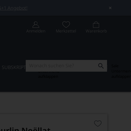
 5+1 Angebot!
Anmelden
Merkzettel
Warenkorb
Subskription
Sale
SUBSKRIPTION
WEIN-JOURNAL
SALE
Untermenü
Untermen
aufklappen
aufklappe
rlin Noëllat