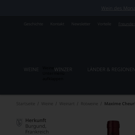
Wein des Monats
Geschichte
Kontakt
Newsletter
Vorteile
Freunde
Weine
WEINE
WINZER
LÄNDER & REGIONE
Untermenü
aufklappen
Startseite
Weine
Weinart
Rotweine
Maxime Cheurl
Herkunft
Burgund
Frankreich