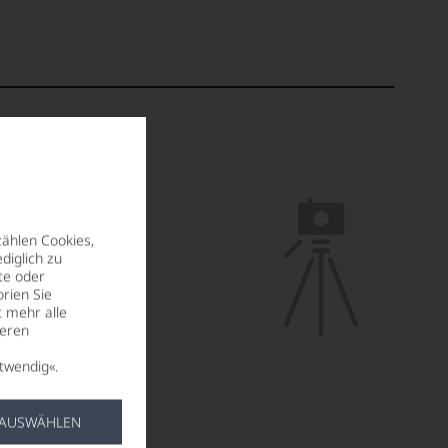
zählen Cookies,
diglich zu
te oder
rien Sie
t mehr alle
seren
twendig«.
 AUSWÄHLEN