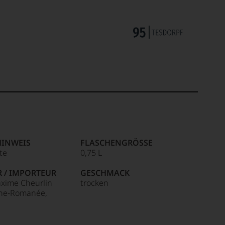
HINWEIS
FLASCHENGRÖSSE
ite
0,75 L
R / IMPORTEUR
GESCHMACK
xime Cheurlin
trocken
sne-Romanée,