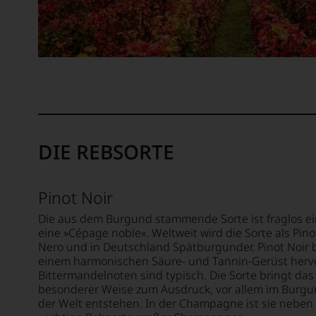
Wir
haben
festgest
dass
manch
eine
Bewer
schwer
nachvo
ist
DIE REBSORTE
oder
am
Wein
Pinot Noir
vorbei
Die aus dem Burgund stammende Sorte ist fraglos ei
Aus
eine »Cépage noble«. Weltweit wird die Sorte als Pinot
diese
Nero und in Deutschland Spätburgunder. Pinot Noir b
Grund
einem harmonischen Säure- und Tannin-Gerüst herv
haben
Bittermandelnoten sind typisch. Die Sorte bringt das
wir
besonderer Weise zum Ausdruck, vor allem im Burgun
beschl
der Welt entstehen. In der Champagne ist sie neben