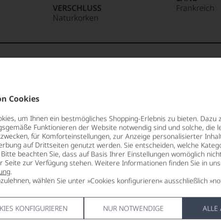
VERSCHLUSS
Frankreich
Naturkorken
85 Punkte:
r.
entieren
n Cookies
e
urgunderfreunden wie unter
ies, um Ihnen ein bestmögliches Shopping-Erlebnis zu bieten. Dazu 
 die Domaine Georges Noëllat. Vor Jahren
gsgemäße Funktionieren der Website notwendig sind und solche, die le
tungen
ernahme des jungen Maxime Cheurlin
zwecken, für Komforteinstellungen, zur Anzeige personalisierter Inhal
ker schreiben sich bewundernd die Finger
erbung auf Drittseiten genutzt werden. Sie entscheiden, welche Katego
len
Bitte beachten Sie, dass auf Basis Ihrer Einstellungen womöglich nich
 Vosne-Romanée kann er zurückgreifen,
ierter
er Seite zur Verfügung stehen. Weitere Informationen finden Sie in un
inmachens konsequent in die Tat
urnalisten
ung
.
es Weinmachens weitgehend
zulehnen, wählen Sie unter »Cookies konfigurieren« ausschließlich »no
lichtweg unumgänglich ist. Das setzt
blikationen
 darüber verfügt er. Keine Frage, man
 bleibt die nicht.
KIES KONFIGURIEREN
NUR NOTWENDIGE
ALLE
en