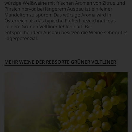
würzige Weißweine mit frischen Aromen von Zitrus und
Jahre
Hauses
Pfirsich hervor, bei längerem Ausbau ist ein feiner
führten
Tesdorpf,
ihn
Mandelton zu spüren. Das würzige Aroma wird in
diskutieren
erste
Österreich als das typische Pfefferl bezeichnet, das
leidenschaftlich,
Reisen
aber
keinem Grünen Veltliner fehlen darf. Bei
nach
konstruktiv
entsprechendem Ausbau besitzen die Weine sehr gutes
Europa,
jeden
Lagerpotenzial.
wo
Wein
er
im
seine
Hinblick
große
auf
MEHR WEINE DER REBSORTE GRÜNER VELTLINER
Liebe
Herkunft,
zu
Stilistik,
den
Rebsortentypizität
Top-
und
Weinen
Charakteristik.
aus
Und
Bordeaux
daraus
und
ergeben
Italien
sich
entdeckte.
fundierte
Ab
Bewertungen
1985
jedes