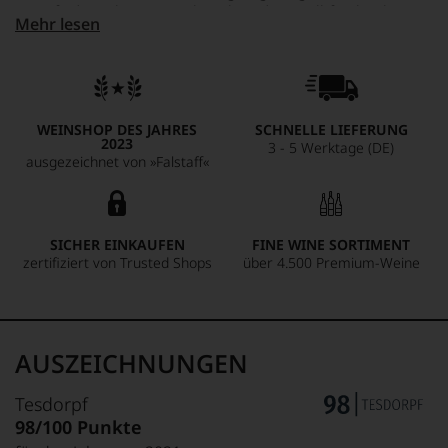
Wein findet sich etwas Archaisches, dazu Gelbfruchtigkeit,
Mehr lesen
Feuerstein, Nussigkeit und eben Kalkmineralität. Finesse
und Tiefgründigkeit machen jeden Schluck zu einer neuen
Entdeckung. Das Land Österreich hat eine neue, einzigartige
Veltliner-Benchmark!
WEINSHOP DES JAHRES
SCHNELLE LIEFERUNG
2023
3 - 5 Werktage (DE)
ausgezeichnet von »Falstaff«
SICHER EINKAUFEN
FINE WINE SORTIMENT
zertifiziert von Trusted Shops
über 4.500 Premium-Weine
AUSZEICHNUNGEN
Tesdorpf
98/100 Punkte