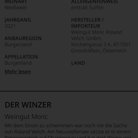
WEINART
ALLERGENHINWEIS
dokumentieren
bedeutendsten
Weißwein
enthält Sulfite
wir
und
auch
einflussreichsten
und
JAHRGANG
HERSTELLER /
Weinkritikern
gerade
2021
IMPORTEUR
der
mit
Weingut Moric Roland
Welt.
Bewertungen
ANBAUREGION
Velich GmbH,
Dabei
und
Burgenland
Kirchengasse 3 A, AT-7051
geriet
Medaillen
Grosshöflein, Österreich
er
renommierter
APPELLATION
mehr
Weinjournalisten
Burgenland
LAND
über
oder
Umwege
Österreich
Mehr lesen
Fachpublikationen
in
REBSORTEN
in
die
100% Grüner Veltliner
FLASCHENGRÖSSE
unseren
Weinwelt,
0,75 L
Aussendungen
denn
TRINKTEMPERATUR
oder
er
8 °C
GESCHMACK
in
DER WINZER
studierte
trocken
unserem
zunächst
ALKOHOLGEHALT
Webshop,
Weingut Moric
Journalismus
13,5 % Vol.
um
an
zu
Mit dem Strom zu schwimmen war noch nie die Sache
der
unterstreichen,
von Roland Velich. Am Neusiedlersee setzte er in einem
Universität
auf
Rotweingebiet auf Chardonnay und hat dort Weine von