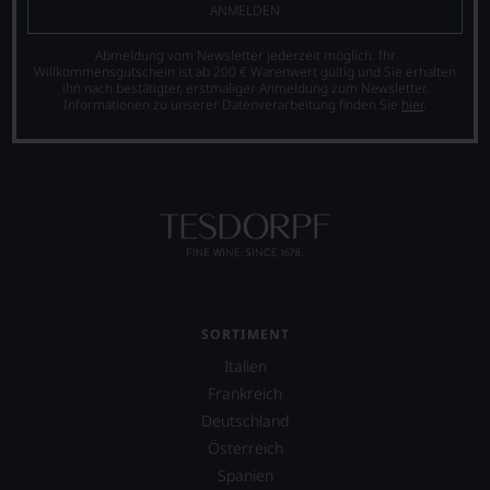
und
müssen?
ANMELDEN
Amerika.
Unsere
Der
Bewertungen
Abmeldung vom Newsletter jederzeit möglich. Ihr
Zigarrenliebhaber
spiegeln
Willkommensgutschein ist ab 200 € Warenwert gültig und Sie erhalten
ihn nach bestätigter, erstmaliger Anmeldung zum Newsletter.
Suckling
das
Informationen zu unserer Datenverarbeitung finden Sie
hier
.
schrieb
Ergebnis
auch
unserer
nebenbei
Expertenrunde
für
wider.
die
Bitte
Zeitschrift
beachten
Cigar
Sie
Afficionado
auch
und
unsere
veröffentlichte
untenstehenden
Bücher,
Erläuterungen,
SORTIMENT
etwa
dann
über
wissen
Italien
Jahrgangs-
Sie
Frankreich
Portwein.
dank
Deutschland
Seit
unserer
2010
Bewertungen
Österreich
arbeitet
stets,
Spanien
James
was