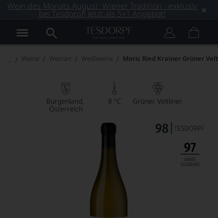
Wein des Monats August: Wiener Tradition - exklusiv
bei Tesdorpf! Jetzt als 5+1 Angebot!
Weine
Weinart
Weißweine
Moric Ried Krainer Grüner Velt
Burgenland
8 °C
Grüner Veltliner
Österreich