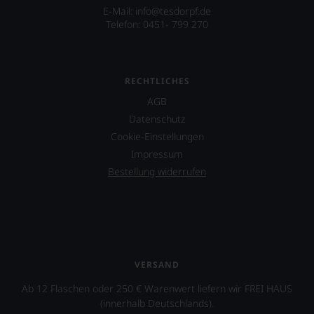
Persönlichkeiten
E-Mail: info@tesdorpf.de
an
vorstellt,
Telefon: 0451- 799 270
jedem
die
Wein
sich
auch
um
unsere
den
Tesdorpf-
RECHTLICHES
Wein
Bewertung.
verdient
AGB
Wir
gemacht
beurteilen
Datenschutz
haben,
unsere
z.B.
Cookie-Einstellungen
Weine
Mike
Impressum
nach
D.
dem
Bestellung widerrufen
von
bekannten
der
und
berühmten
bewährten
Rockband
100-
Beastie
Punkte-
Boys.
System.
Auch
Wir
VERSAND
in
freuen
Ab 12 Flaschen oder 250 € Warenwert liefern wir FREI HAUS
Filmen
uns
wirkte
(innerhalb Deutschlands).
sehr