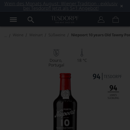
Wein des Monats August: Wiener Tradition - exklusiv
bei Tesdorpf! Jetzt als 5+1 Angebot!
Weine
Weinart
Süßweine
Niepoort 10 years Old Tawny Po
Douro
18 °C
Portugal