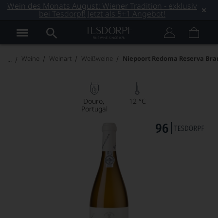
Wein des Monats August: Wiener Tradition - exklusiv
bei Tesdorpf! Jetzt als 5+1 Angebot!
Weine
Weinart
Weißweine
Niepoort Redoma Reserva Bra
Douro
12 °C
Portugal