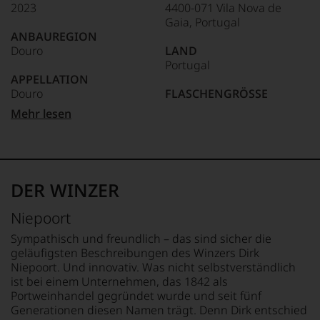
2023
4400-071 Vila Nova de
Unter 85 Punkte:
ein
Gaia, Portugal
anderer.
ANBAUREGION
Das
Douro
LAND
dokumentieren
Portugal
wir
APPELLATION
auch
Douro
FLASCHENGRÖSSE
und
gerade
0,75 L
Mehr lesen
mit
REBSORTEN
Bewertungen
Arinto
GESCHMACK
und
Codega do Larinho
trocken
Medaillen
Rabigato
renommierter
Viozinho
Ø NÄHRWERTE PRO 100G
DER WINZER
Weinjournalisten
BRENNWERT
oder
TRINKTEMPERATUR
0 kJ / 0 kcal
Niepoort
Fachpublikationen
12 °C
FETT
in
0 g
Sympathisch und freundlich – das sind sicher die
unseren
ALKOHOLGEHALT
davon gesättigte
geläufigsten Beschreibungen des Winzers Dirk
Aussendungen
12,5 % Vol.
Fettsäuren: 0 g
Niepoort. Und innovativ. Was nicht selbstverständlich
oder
KOHLENHYDRATE
ist bei einem Unternehmen, das 1842 als
in
RESTSÜSSE
0 g
Portweinhandel gegründet wurde und seit fünf
unserem
1 g/L
davon Zucker: 0 g
Generationen diesen Namen trägt. Denn Dirk entschied
Webshop,