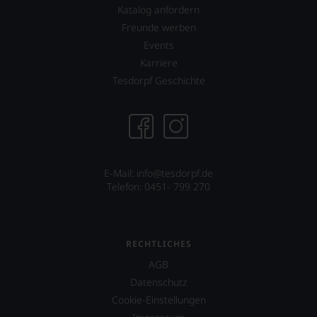
unserer
Katalog anfordern
Bewertungen
Freunde werben
stets,
Events
was
für
Karriere
einen
Tesdorpf Geschichte
Wein
Sie
hier
genießen
können.
Natürlich
E-Mail: info@tesdorpf.de
müssen
Telefon: 0451- 799 270
Sie
in
Zukunft
auf
R.
RECHTLICHES
Parker
AGB
&
Datenschutz
Co,
nicht
Cookie-Einstellungen
verzichten,