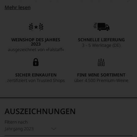
Originalität auftrumpfen können. Schon der komplexe Duft
Mehr lesen
wird gerne mit einem weißen Burgunder Grand Cru
verglichen: delikate Aromen von Zitrus, tropischen Früchten,
Vanille und Karamell steigen aus dem Glas, der Geschmack
ist dicht und vielschichtig und dabei mit einem mineralisch
frischen Säurenerv versehen, und auch im langen Finale
WEINSHOP DES JAHRES
SCHNELLE LIEFERUNG
steht er einem großen Burgunder in nichts nach
2023
3 - 5 Werktage (DE)
ausgezeichnet von »Falstaff«
SICHER EINKAUFEN
FINE WINE SORTIMENT
zertifiziert von Trusted Shops
über 4.500 Premium-Weine
AUSZEICHNUNGEN
Filtern nach
Jahrgang 2023