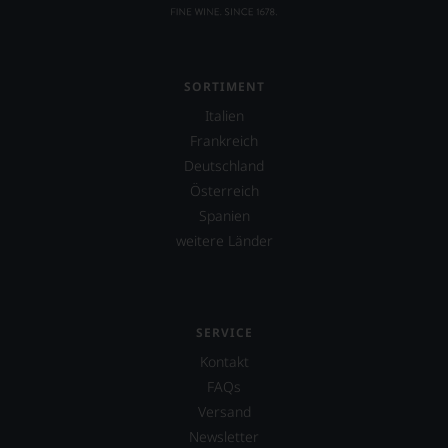
einzelner
Kritiker
verlassen
zu
müssen?
SORTIMENT
Unsere
Bewertungen
Italien
spiegeln
Frankreich
das
Deutschland
Ergebnis
Österreich
unserer
Expertenrunde
Spanien
wider.
weitere Länder
Bitte
beachten
Sie
auch
unsere
SERVICE
untenstehenden
Kontakt
Erläuterungen,
dann
FAQs
wissen
Versand
Sie
Newsletter
dank