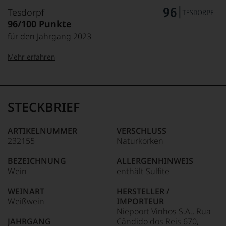
Tesdorpf
96/100 Punkte
für den Jahrgang 2023
Mehr erfahren
99–100 Punkte:
Tesdorpf
Der
Name
STECKBRIEF
Tesdorpf
95–98 Punkte:
steht
für
ARTIKELNUMMER
VERSCHLUSS
»Fine
232155
Naturkorken
90–94 Punkte:
Wine«,
für
BEZEICHNUNG
ALLERGENHINWEIS
die
Wein
enthält Sulfite
edlen
85–89 Punkte:
Weine
WEINART
HERSTELLER /
der
Weißwein
IMPORTEUR
Welt,
Niepoort Vinhos S.A., Rua
wie
JAHRGANG
Cândido dos Reis 670,
kaum