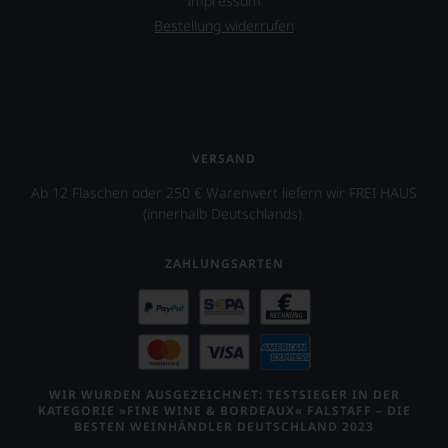
Impressum
aber
Bestellung widerrufen
Sie
finden
fortan
an
jedem
Wein
auch
VERSAND
unsere
Tesdorpf-
Ab 12 Flaschen oder 250 € Warenwert liefern wir FREI HAUS
Bewertung.
(innerhalb Deutschlands).
Wir
beurteilen
unsere
ZAHLUNGSARTEN
Weine
nach
dem
bekannten
und
bewährten
100-
WIR WURDEN AUSGEZEICHNET: TESTSIEGER IN DER
Punkte-
KATEGORIE »FINE WINE & BORDEAUX« FALSTAFF – DIE
System.
BESTEN WEINHÄNDLER DEUTSCHLAND 2023
Wir