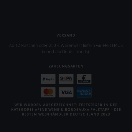
finden
fortan
an
jedem
Wein
auch
VERSAND
unsere
Tesdorpf-
Ab 12 Flaschen oder 250 € Warenwert liefern wir FREI HAUS
Bewertung.
(innerhalb Deutschlands).
Wir
beurteilen
unsere
ZAHLUNGSARTEN
Weine
nach
dem
bekannten
und
bewährten
100-
WIR WURDEN AUSGEZEICHNET: TESTSIEGER IN DER
Punkte-
KATEGORIE »FINE WINE & BORDEAUX« FALSTAFF – DIE
System.
BESTEN WEINHÄNDLER DEUTSCHLAND 2023
Wir
freuen
uns