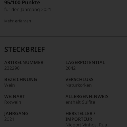
95/100 Punkte
für den Jahrgang 2021
Mehr erfahren
99–100 Punkte:
Tesdorpf
Der
Name
STECKBRIEF
Tesdorpf
95–98 Punkte:
steht
für
ARTIKELNUMMER
LAGERPOTENTIAL
»Fine
232290
2042
90–94 Punkte:
Wine«,
für
BEZEICHNUNG
VERSCHLUSS
die
Wein
Naturkorken
edlen
85–89 Punkte:
Weine
WEINART
ALLERGENHINWEIS
der
Rotwein
enthält Sulfite
Welt,
wie
JAHRGANG
HERSTELLER /
kaum
2021
IMPORTEUR
Unter 85 Punkte:
ein
Nieport Vinhos, Rua
anderer.