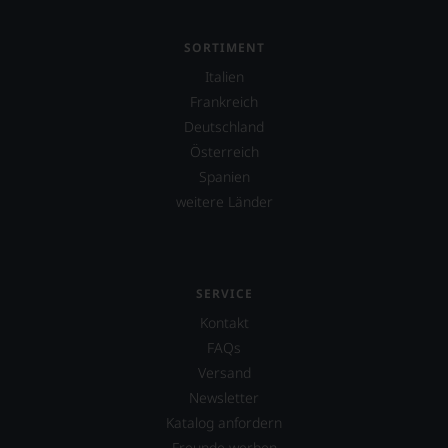
verlassen
zu
müssen?
SORTIMENT
Unsere
Bewertungen
Italien
spiegeln
Frankreich
das
Deutschland
Ergebnis
Österreich
unserer
Expertenrunde
Spanien
wider.
weitere Länder
Bitte
beachten
Sie
auch
unsere
SERVICE
untenstehenden
Kontakt
Erläuterungen,
dann
FAQs
wissen
Versand
Sie
Newsletter
dank
unserer
Katalog anfordern
Bewertungen
Freunde werben