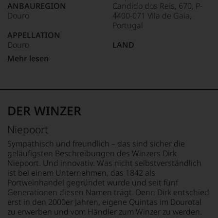
ANBAUREGION
Candido dos Reis, 670, P-
Das
Douro
4400-071 Vila de Gaia,
dokumentieren
Portugal
wir
APPELLATION
auch
Douro
LAND
und
gerade
Portugal
Mehr lesen
mit
QUALITÄTSSTUFE
Bewertungen
D.O.C
FLASCHENGRÖSSE
und
0,75 L
Medaillen
REBSORTEN
renommierter
Tinta Amarela
GESCHMACK
DER WINZER
Weinjournalisten
Tinta Roriz
trocken
oder
Tinto Cao
Niepoort
Fachpublikationen
Touriga Franca
Ø NÄHRWERTE PRO 100G
in
Touriga Nacional
BRENNWERT
Sympathisch und freundlich – das sind sicher die
unseren
0 kJ / 0 kcal
geläufigsten Beschreibungen des Winzers Dirk
Aussendungen
TRINKTEMPERATUR
FETT
Niepoort. Und innovativ. Was nicht selbstverständlich
oder
14 °C
0 g
ist bei einem Unternehmen, das 1842 als
in
davon gesättigte
Portweinhandel gegründet wurde und seit fünf
unserem
ALKOHOLGEHALT
Fettsäuren: 0 g
Generationen diesen Namen trägt. Denn Dirk entschied
Webshop,
12 % Vol.
KOHLENHYDRATE
erst in den 2000er Jahren, eigene Quintas im Dourotal
um
0 g
zu
zu erwerben und vom Händler zum Winzer zu werden.