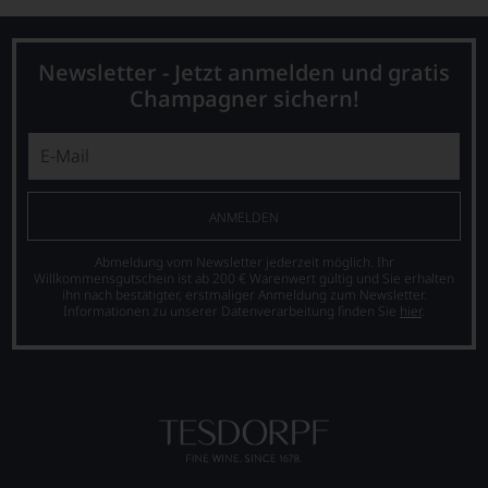
jedes
einzelnen
Weines.
Newsletter - Jetzt anmelden und gratis
Warum
Champagner sichern!
also
sollen
Sie
als
Kunde
des
ANMELDEN
Hauses
nicht
davon
Abmeldung vom Newsletter jederzeit möglich. Ihr
Willkommensgutschein ist ab 200 € Warenwert gültig und Sie erhalten
profitieren,
ihn nach bestätigter, erstmaliger Anmeldung zum Newsletter.
statt
Informationen zu unserer Datenverarbeitung finden Sie
hier
.
an
Stelle
sich
nur
auf
Einschätzungen
einzelner
Kritiker