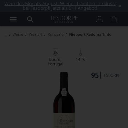
Wein des Monats August: Wiener Tradition - exklusiv
bei Tesdorpf! Jetzt als 5+1 Angebot!
Weine
Weinart
Rotweine
Niepoort Redoma Tinto
Douro
14 °C
Portugal