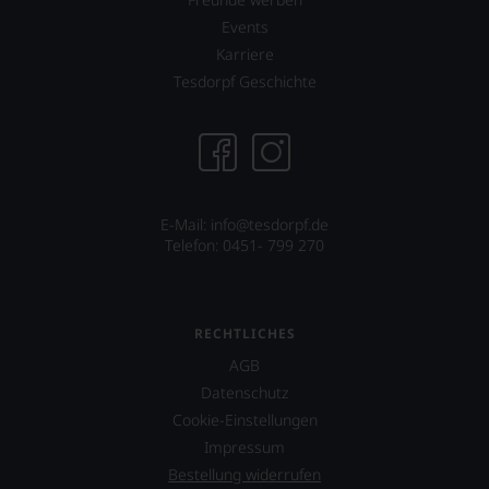
stets,
Events
was
für
Karriere
einen
Tesdorpf Geschichte
Wein
Sie
hier
genießen
können.
Natürlich
E-Mail: info@tesdorpf.de
müssen
Telefon: 0451- 799 270
Sie
in
Zukunft
auf
R.
RECHTLICHES
Parker
AGB
&
Datenschutz
Co,
nicht
Cookie-Einstellungen
verzichten,
Impressum
aber
Bestellung widerrufen
Sie