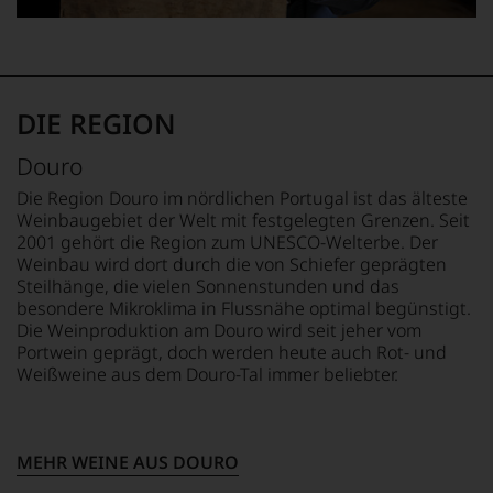
ist
oder
am
Wein
vorbeigeht.
DIE REGION
Aus
diesem
Grund
Douro
haben
Die Region Douro im nördlichen Portugal ist das älteste
wir
Weinbaugebiet der Welt mit festgelegten Grenzen. Seit
beschlossen:
2001 gehört die Region zum UNESCO-Welterbe. Der
WIR
Weinbau wird dort durch die von Schiefer geprägten
WERDEN
Steilhänge, die vielen Sonnenstunden und das
UNSERE
besondere Mikroklima in Flussnähe optimal begünstigt.
WEINE
Die Weinproduktion am Douro wird seit jeher vom
AUCH
Portwein geprägt, doch werden heute auch Rot- und
SELBST
Weißweine aus dem Douro-Tal immer beliebter.
BEWERTEN.
Wir,
das
Experten-
MEHR WEINE AUS DOURO
und