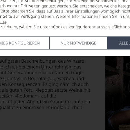
zwecken, für Komforteinstellungen, zur Anzeige personalisierter Inhal
3,8 g/L
erbung auf Drittseiten genutzt werden. Sie entscheiden, welche Katego
Bitte beachten Sie, dass auf Basis Ihrer Einstellungen womöglich nich
er Seite zur Verfügung stehen. Weitere Informationen finden Sie in un
ung
.
zulehnen, wählen Sie unter »Cookies konfigurieren« ausschließlich »no
KIES KONFIGURIEREN
NUR NOTWENDIGE
ALLE
eläufigsten Beschreibungen des Winzers
ändlich ist bei einem Unternehmen, das
fünf Generationen diesen Namen trägt.
ne Quintas im Dourotal zu erwerben und
nden Konsequenzen: Es ging nämlich auch
 als guten Port. Niepoort setzte Weine mit
weißen »Redoma« – auf die
 nicht jeden Abend ein Grand Cru auf den
Qualität zu einem schier unglaublichen