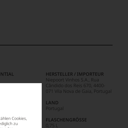
NTIAL
HERSTELLER / IMPORTEUR
Niepoort Vinhos S.A., Rua
Cândido dos Reis 670, 4400-
S
071 Vila Nova de Gaia, Portugal
LAND
HINWEIS
Portugal
ite
zählen Cookies,
FLASCHENGRÖSSE
diglich zu
0,75 L