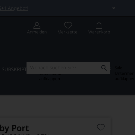
 5+1 Angebot!
Anmelden
Merkzettel
Warenkorb
Subskription
Sale
SUBSKRIPTION
WEIN-JOURNAL
SALE
Untermenü
Untermen
aufklappen
aufklappe
by Port