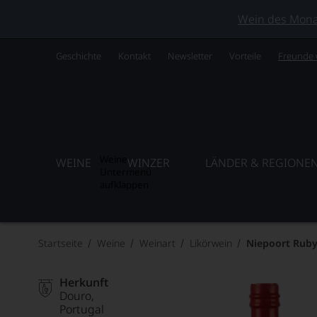
Wein des Monats
Geschichte
Kontakt
Newsletter
Vorteile
Freunde
Weine
WEINE
WINZER
LÄNDER & REGIONE
Untermenü
aufklappen
Startseite
Weine
Weinart
Likörwein
Niepoort Ruby
Herkunft
Douro
Portugal