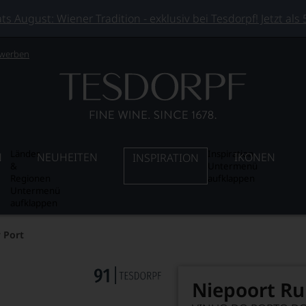
 August: Wiener Tradition - exklusiv bei Tesdorpf! Jetzt als
 werben
Länder
Inspiration
N
NEUHEITEN
IKONEN
INSPIRATION
&
Untermenü
Regionen
aufklappen
Untermenü
aufklappen
 Port
Niepoort Ru