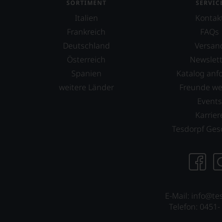
SORTIMENT
SERVIC
UNSERE
Italien
Kontak
WEINE
AUCH
Frankreich
FAQs
SELBST
Deutschland
Versan
BEWERTEN.
Österreich
Newslett
Wir,
Spanien
Katalog anf
das
Experten-
weitere Länder
Freunde w
und
Event
Verkostungsteam
Karrier
des
Hauses
Tesdorpf Ges
Tesdorpf,
diskutieren
leidenschaftlich,
aber
konstruktiv
jeden
E-Mail: info@te
Wein
Telefon: 0451-
im