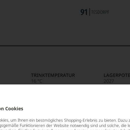
TRINKTEMPERATUR
LAGERPOTE
16 °C
2027
ALKOHOLGEHALT
VERSCHLUS
19,5 % Vol.
Presskorken
n Cookies
RESTSÜSSE
ALLERGEN
100 g/L
enthält Sulf
ies, um Ihnen ein bestmögliches Shopping-Erlebnis zu bieten. Dazu 
gsgemäße Funktionieren der Website notwendig sind und solche, die le
SÄUREGEHALT