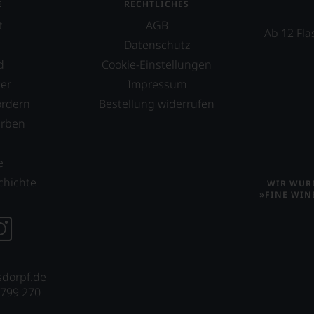
E
RECHTLICHES
t
AGB
Ab 12 Fla
Datenschutz
d
Cookie-Einstellungen
er
Impressum
ordern
Bestellung widerrufen
erben
s
e
chichte
WIR WURD
»FINE WIN
sdorpf.de
 799 270