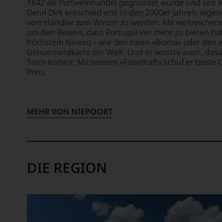
als
oder
1842 als Portweinhandel gegründet wurde und seit 
Journalistin
in
Denn Dirk entschied erst in den 2000er Jahren, eige
bei
unserem
vom Händler zum Winzer zu werden. Mit weitreiche
der
Webshop,
um den Beweis, dass Portugal viel mehr zu bieten hat
Zeitschrift
höchstem Niveau – wie den roten »Bioma« oder den 
um
»Wine
Genusslandkarte der Welt. Und er wusste auch, dass
zu
&
Tisch kommt: Mit seinem »Fabelhaft« schuf er beste 
unterstreichen,
Preis.
Spirits«.
auf
1984
welch
absolvierte
hohem
sie
Niveau
MEHR VON NIEPOORT
die
sich
schwierigste
unsere
Weinprüfung
Weinselektion
der
bewegt.
Welt,
Das
DIE REGION
den
aber
»Master
genügt
of
uns
Wine«.
nicht
mehr.
Als
Wir