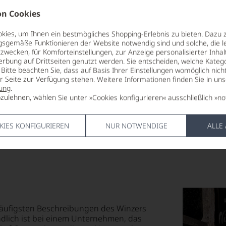
ALKOHOLGEHALT
071 Vila Nov
n Cookies
19,5 % Vol.
LAND
ies, um Ihnen ein bestmögliches Shopping-Erlebnis zu bieten. Dazu 
LAGERPOTENTIAL
Portugal
gsgemäße Funktionieren der Website notwendig sind und solche, die le
2045
zwecken, für Komforteinstellungen, zur Anzeige personalisierter Inhal
FLASCHENG
erbung auf Drittseiten genutzt werden. Sie entscheiden, welche Katego
VERSCHLUSS
0,75 L
Bitte beachten Sie, dass auf Basis Ihrer Einstellungen womöglich nich
Presskorken
er Seite zur Verfügung stehen. Weitere Informationen finden Sie in un
GESCHMAC
ung
.
ALLERGENHINWEIS
süß
zulehnen, wählen Sie unter »Cookies konfigurieren« ausschließlich »no
enthält Sulfite
KIES KONFIGURIEREN
NUR NOTWENDIGE
ALLE
eläufigsten Beschreibungen des Winzers
ändlich ist bei einem Unternehmen, das