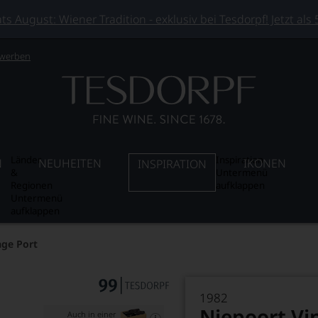
 August: Wiener Tradition - exklusiv bei Tesdorpf! Jetzt als
 werben
Länder
Inspiration
N
NEUHEITEN
IKONEN
INSPIRATION
&
Untermenü
Regionen
aufklappen
Untermenü
aufklappen
age Port
1982
Niepoort Vi
Auch in einer