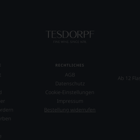
E
RECHTLICHES
t
AGB
Ab 12 Fla
Datenschutz
d
Cookie-Einstellungen
er
Impressum
ordern
Bestellung widerrufen
erben
s
e