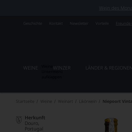
Wein des Monats
Geschichte
Kontakt
Newsletter
Vorteile
Freunde
Weine
WEINE
WINZER
LÄNDER & REGIONE
Untermenü
aufklappen
Startseite
Weine
Weinart
Likörwein
Niepoort Vint
Herkunft
Douro
Portugal