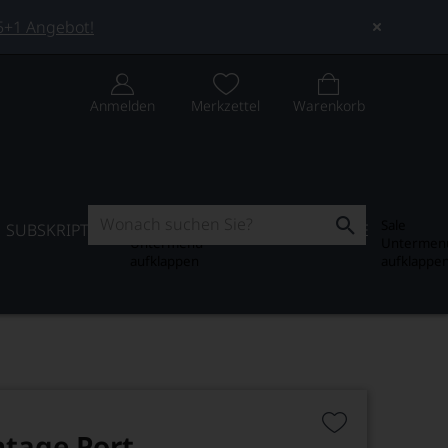
 5+1 Angebot!
Anmelden
Merkzettel
Warenkorb
Subskription
Sale
SUBSKRIPTION
WEIN-JOURNAL
SALE
Untermenü
Untermen
aufklappen
aufklappe
ntage Port