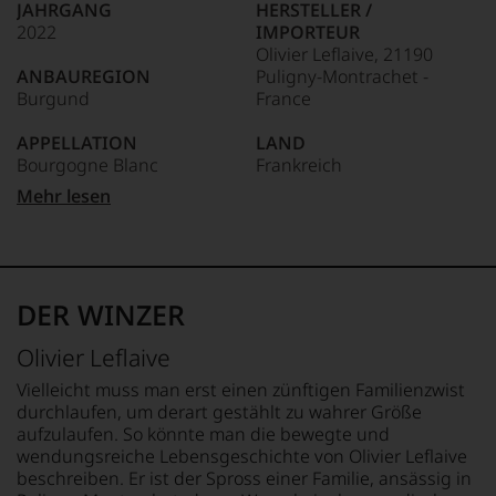
JAHRGANG
HERSTELLER /
kaum
2022
IMPORTEUR
Unter 85 Punkte:
ein
Olivier Leflaive, 21190
anderer.
ANBAUREGION
Puligny-Montrachet -
Das
Burgund
France
dokumentieren
wir
APPELLATION
LAND
auch
Bourgogne Blanc
Frankreich
und
gerade
Mehr lesen
mit
REBSORTEN
FLASCHENGRÖSSE
Bewertungen
100% Chardonnay
0,75 L
und
Medaillen
TRINKTEMPERATUR
GESCHMACK
renommierter
12 °C
trocken
DER WINZER
Weinjournalisten
oder
ALKOHOLGEHALT
Olivier Leflaive
Fachpublikationen
13 % Vol.
in
Vielleicht muss man erst einen zünftigen Familienzwist
unseren
durchlaufen, um derart gestählt zu wahrer Größe
Aussendungen
aufzulaufen. So könnte man die bewegte und
oder
wendungsreiche Lebensgeschichte von Olivier Leflaive
in
beschreiben. Er ist der Spross einer Familie, ansässig in
unserem