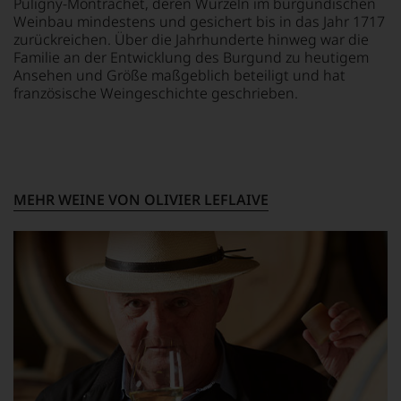
Puligny-Montrachet, deren Wurzeln im burgundischen
Webshop,
Weinbau mindestens und gesichert bis in das Jahr 1717
um
zu
zurückreichen. Über die Jahrhunderte hinweg war die
unterstreichen,
Familie an der Entwicklung des Burgund zu heutigem
auf
Ansehen und Größe maßgeblich beteiligt und hat
welch
französische Weingeschichte geschrieben.
hohem
Niveau
sich
unsere
Weinselektion
bewegt.
MEHR WEINE VON OLIVIER LEFLAIVE
Das
aber
genügt
uns
nicht
mehr.
Wir
haben
festgestellt,
dass
manch
eine