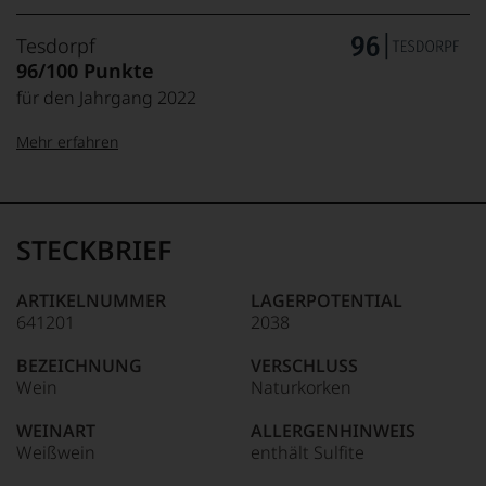
Tesdorpf
96/100 Punkte
für den Jahrgang 2022
Mehr erfahren
99–100 Punkte:
Tesdorpf
Der
Name
STECKBRIEF
Tesdorpf
95–98 Punkte:
steht
für
ARTIKELNUMMER
LAGERPOTENTIAL
»Fine
641201
2038
90–94 Punkte:
Wine«,
für
BEZEICHNUNG
VERSCHLUSS
die
Wein
Naturkorken
edlen
85–89 Punkte:
Weine
WEINART
ALLERGENHINWEIS
der
Weißwein
enthält Sulfite
Welt,
wie