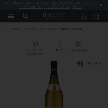
Wein des Monats August: Wiener Tradition - exklusiv
bei Tesdorpf! Jetzt als 5+1 Angebot!
Weine
Weinart
Weißweine
Oncle Vincent
Burgund
12 °C
Chardonnay
Frankreich