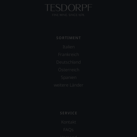
verzichten,
aber
Sie
finden
fortan
an
jedem
SORTIMENT
Wein
Italien
auch
Frankreich
unsere
Tesdorpf-
Deutschland
Bewertung.
Österreich
Wir
Spanien
beurteilen
unsere
weitere Länder
Weine
nach
dem
bekannten
und
SERVICE
bewährten
Kontakt
100-
FAQs
Punkte-
System.