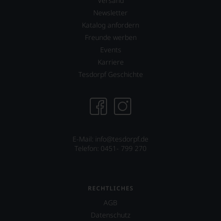
Versand
Wir
Newsletter
freuen
Katalog anfordern
uns
sehr
Freunde werben
Ihnen
Events
auf
Karriere
diesem
Weg
Tesdorpf Geschichte
eine
weitere
Hilfe
an
die
Hand
geben
E-Mail: info@tesdorpf.de
zu
Telefon: 0451- 799 270
können,
den
richtigen
Wein
RECHTLICHES
zu
AGB
finden.
Datenschutz