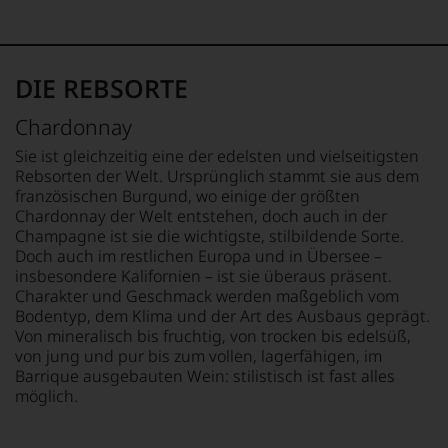
sich
fundierte
Bewertungen
jedes
DIE REBSORTE
einzelnen
Weines.
Chardonnay
Warum
also
Sie ist gleichzeitig eine der edelsten und vielseitigsten
sollen
Rebsorten der Welt. Ursprünglich stammt sie aus dem
Sie
französischen Burgund, wo einige der größten
als
Chardonnay der Welt entstehen, doch auch in der
Kunde
Champagne ist sie die wichtigste, stilbildende Sorte.
des
Doch auch im restlichen Europa und in Übersee –
Hauses
insbesondere Kalifornien – ist sie überaus präsent.
nicht
Charakter und Geschmack werden maßgeblich vom
davon
Bodentyp, dem Klima und der Art des Ausbaus geprägt.
profitieren,
statt
Von mineralisch bis fruchtig, von trocken bis edelsüß,
an
von jung und pur bis zum vollen, lagerfähigen, im
Stelle
Barrique ausgebauten Wein: stilistisch ist fast alles
sich
möglich.
nur
auf