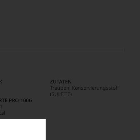
K
ZUTATEN
Trauben, Konservierungsstoff
(SULFITE)
TE PRO 100G
T
cal
tigte Fettsäuren: