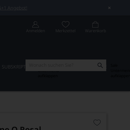
 5+1 Angebot!
Anmelden
Merkzettel
Warenkorb
Subskription
Sale
SUBSKRIPTION
WEIN-JOURNAL
SALE
Untermenü
Untermen
aufklappen
aufklappe
ne O Rosal