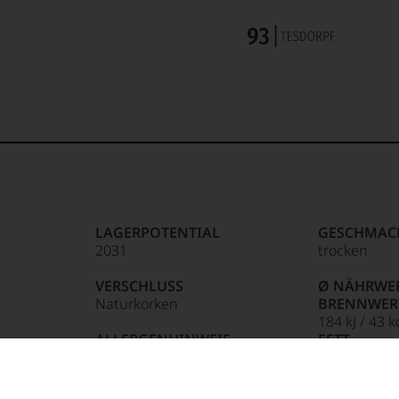
LAGERPOTENTIAL
GESCHMAC
2031
trocken
VERSCHLUSS
Ø NÄHRWER
Naturkorken
BRENNWER
184 kJ / 43 k
ALLERGENHINWEIS
FETT
enthält Sulfite
0,1 g
R
davon gesät
HERSTELLER / IMPORTEUR
0,1 g