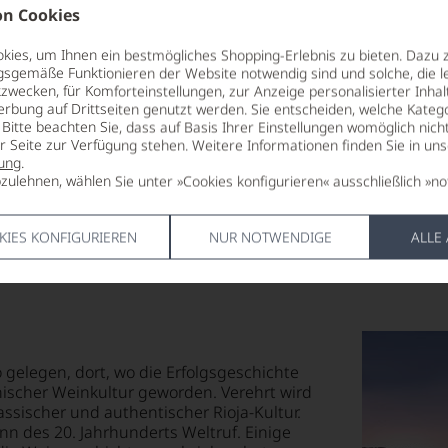
La Rioja Alta,26200,Haro, La
KOHLENHY
n Cookies
Rioja,Spanien
1,5 g
davon Zucke
ies, um Ihnen ein bestmögliches Shopping-Erlebnis zu bieten. Dazu 
LAND
EIWEISS
gsgemäße Funktionieren der Website notwendig sind und solche, die le
zwecken, für Komforteinstellungen, zur Anzeige personalisierter Inhal
Spanien
0,3 g
erbung auf Drittseiten genutzt werden. Sie entscheiden, welche Katego
SALZ
Bitte beachten Sie, dass auf Basis Ihrer Einstellungen womöglich nich
FLASCHENGRÖSSE
0,01 g
er Seite zur Verfügung stehen. Weitere Informationen finden Sie in un
0,75 L
ung
.
zulehnen, wählen Sie unter »Cookies konfigurieren« ausschließlich »no
KIES KONFIGURIEREN
NUR NOTWENDIGE
ALLE
 gelegen, dort, wo die Erfolgsgeschichte
nischer Weinkultur geworden. Verehrt wird
assischer und authentischer Rioja-Kultur.
n des 20. Jahrhunderts Weltruf. Einige