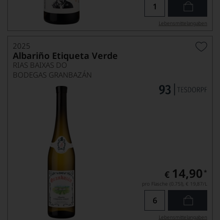
Lebensmittel­angaben
2025
Albariño Etiqueta Verde
RIAS BAIXAS DO
BODEGAS GRANBAZÁN
14,90
*
€
pro Flasche (0.75l),
€ 19,87
/L
Lebensmittel­angaben