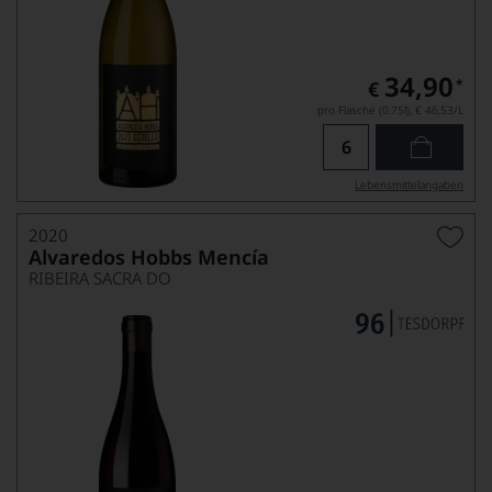
34,90
*
€
pro Flasche (0.75l),
€ 46,53
/L
Lebensmittel­angaben
2020
Alvaredos Hobbs Mencía
RIBEIRA SACRA DO