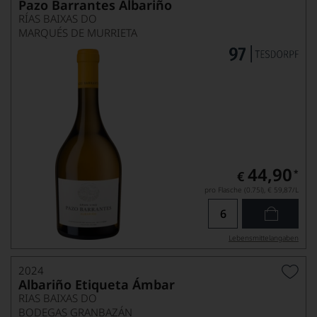
Pazo Barrantes Albariño
RÍAS BAIXAS DO
MARQUÉS DE MURRIETA
44,90
*
€
pro Flasche (0.75l),
€ 59,87
/L
Lebensmittel­angaben
2024
Albariño Etiqueta Ámbar
RIAS BAIXAS DO
BODEGAS GRANBAZÁN