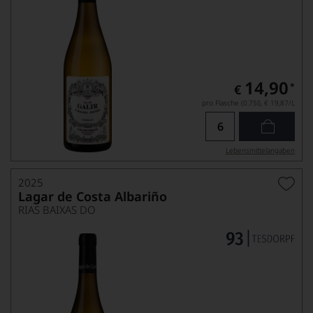
14,90
*
€
pro Flasche (0.75l),
€ 19,87
/L
Lebensmittel­angaben
2025
Lagar de Costa Albariño
RIAS BAIXAS DO