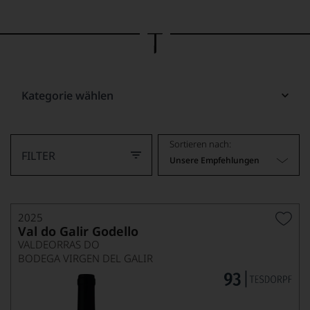
Bild
wurde
mithilfe
von
KI
verändert.
Kategorie wählen
Sortieren nach:
FILTER
Unsere Empfehlungen
2025
Val do Galir Godello
VALDEORRAS DO
BODEGA VIRGEN DEL GALIR