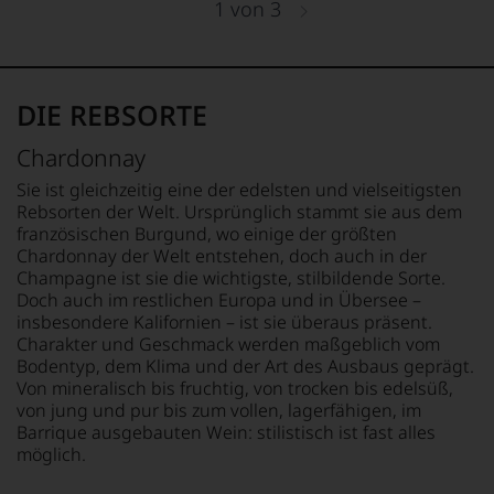
1
von
3
das
Für
Experten-
ihre
und
Verdienste
Verkostungsteam
um
des
DIE REBSORTE
die
Hauses
Weinkritik
Tesdorpf,
Chardonnay
erhielt
diskutieren
sie
leidenschaftlich,
Sie ist gleichzeitig eine der edelsten und vielseitigsten
die
aber
Rebsorten der Welt. Ursprünglich stammt sie aus dem
Ehrendoktorwürde
konstruktiv
französischen Burgund, wo einige der größten
der
jeden
Chardonnay der Welt entstehen, doch auch in der
Open
Wein
Champagne ist sie die wichtigste, stilbildende Sorte.
University
im
Doch auch im restlichen Europa und in Übersee –
sowie
Hinblick
insbesondere Kalifornien – ist sie überaus präsent.
den
auf
»Order
Charakter und Geschmack werden maßgeblich vom
Herkunft,
of
Bodentyp, dem Klima und der Art des Ausbaus geprägt.
Stilistik,
the
Von mineralisch bis fruchtig, von trocken bis edelsüß,
Rebsortentypizität
British
von jung und pur bis zum vollen, lagerfähigen, im
und
Empire«.
Barrique ausgebauten Wein: stilistisch ist fast alles
Charakteristik.
Bis
möglich.
Und
heute
daraus
schreibt