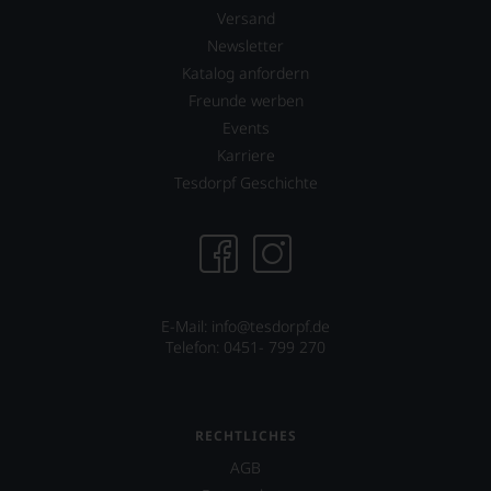
nicht
Versand
verzichten,
aber
Newsletter
Sie
Katalog anfordern
finden
Freunde werben
fortan
an
Events
jedem
Karriere
Wein
Tesdorpf Geschichte
auch
unsere
Tesdorpf-
Bewertung.
Wir
beurteilen
unsere
E-Mail: info@tesdorpf.de
Weine
Telefon: 0451- 799 270
nach
dem
bekannten
und
RECHTLICHES
bewährten
100-
AGB
Punkte-