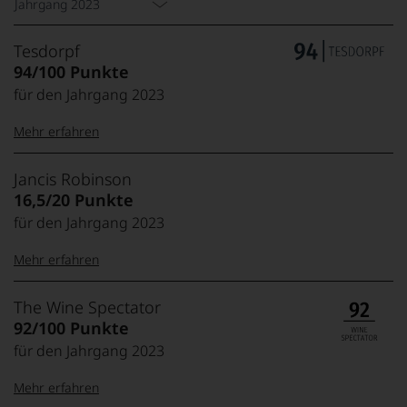
Jahrgang 2023
Tesdorpf
94/100 Punkte
für den Jahrgang 2023
Mehr erfahren
99–100 Punkte:
Tesdorpf
Jancis Robinson
Der
16,5/20 Punkte
Name
für den Jahrgang 2023
Tesdorpf
95–98 Punkte:
steht
Mehr erfahren
für
»Fine
90–94 Punkte:
Wine«,
20 Punkte:
Jancis
Exzellent,
The Wine Spectator
für
absolut outstanding,
Robinson
92/100 Punkte
die
Jahrhundertwein
Die
edlen
für den Jahrgang 2023
85–89 Punkte:
1950
19 Punkte:
Top-Wein aus
Weine
in
Spitzenjahrgang
der
Mehr erfahren
Cumbria
Welt,
18