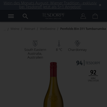
Wein des Monats August: Wiener Tradition - exklusiv
bei Tesdorpf! Jetzt als 5+1 Angebot!
Weine
Weinart
Weißweine
Penfolds Bin 311 Tumbarumba
South Eastern
8 °C
Chardonnay
Australia
Australien