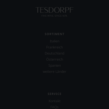
Sie
dank
unserer
Bewertungen
stets,
was
für
einen
SORTIMENT
Wein
Italien
Sie
hier
Frankreich
genießen
Deutschland
können.
Österreich
Natürlich
Spanien
müssen
weitere Länder
Sie
in
Zukunft
auf
R.
SERVICE
Parker
&
Kontakt
Co,
FAQs