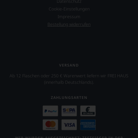
Datenschutz
System.
Cookie-Einstellungen
Wir
freuen
Impressum
uns
Bestellung widerrufen
sehr
Ihnen
auf
diesem
Weg
eine
weitere
VERSAND
Hilfe
an
Ab 12 Flaschen oder 250 € Warenwert liefern wir FREI HAUS
die
(innerhalb Deutschlands).
Hand
geben
zu
ZAHLUNGSARTEN
können,
den
richtigen
Wein
zu
finden.
WIR WURDEN AUSGEZEICHNET: TESTSIEGER IN DER