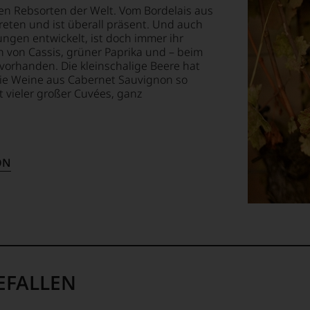
,
EN
len Rebsorten der Welt. Vom Bordelais aus
steine
E
eten und ist überall präsent. Und auch
tandardwerke
gen entwickelt, ist doch immer ihr
 von Cassis, grüner Paprika und – beim
h
vorhanden. Die kleinschalige Beere hat
T
die Weine aus Cabernet Sauvignon so
TEN.
t vieler großer Cuvées, ganz
blikationen.
en-
nste
tungsteam
ON
tik
s
pf,
eren
chaftlich,
doktorwürde
ktiv
EFALLEN
ity