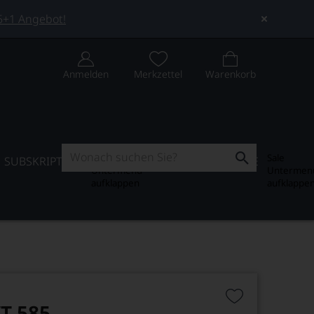
 5+1 Angebot!
Anmelden
Merkzettel
Warenkorb
Subskription
Sale
SUBSKRIPTION
WEIN-JOURNAL
SALE
Untermenü
Untermen
aufklappen
aufklappe
T 585