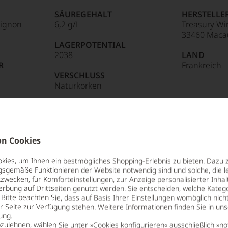
ene
:
außergewöhnlich
SÄUREGEHALT
HERSTELLE
kte:
sehr gut bis
son
vignon
6,2 g/L
Treasury Wi
ll außergewöhnlich
33460 Maca
85 Punkte:
r.
LAGERPOTENTIAL
kte:
sehr gut,
2038
LAND
 deutlicher
de
R
Frankreich
entieren
ter vorhanden
VERSCHLUSS
kte:
gut, verfügt
Naturkorken
s über etwas
nationalen
ter
lt,
e
kte:
gute Qualität
tungen
kte:
ordentlicher
n Cookies
Wein für jeden Tag
ilungen
len
ies, um Ihnen ein bestmögliches Shopping-Erlebnis zu bieten. Dazu 
ierter
kte:
mäßige
gsgemäße Funktionieren der Website notwendig sind und solche, die le
t
urnalisten
t, aber sauber
zwecken, für Komforteinstellungen, zur Anzeige personalisierter Inhal
enden der Welt geschaffen, die nicht
kte:
Wein mit
erbung auf Drittseiten genutzt werden. Sie entscheiden, welche Katego
blikationen
t. Dabei ist gerade dieser in
Bitte beachten Sie, dass auf Basis Ihrer Einstellungen womöglich nich
n Fehlern
e
wir es ruhig einmal so – ungehorsam.
er Seite zur Verfügung stehen. Weitere Informationen finden Sie in un
n
en
 Punkte:
grob
ung
.
ds, Max Schubert, experimentierte
zulehnen, wählen Sie unter »Cookies konfigurieren« ausschließlich »no
ndungen
aft, schlecht
enen Wein nach französischem Vorbild