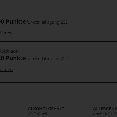
pf
00 Punkte
für den Jahrgang 2021
fahren
 Punkte:
pf
 Robinson
20 Punkte
für den Jahrgang 2021
pf
Punkte:
fahren
kte:
Exzellent,
Punkte:
t outstanding,
son
ndertwein
kte:
Top-Wein aus
njahrgang
Punkte:
ALKOHOLGEHALT
ALLERGEN
ia
13,5 % Vol.
enthält Sulf