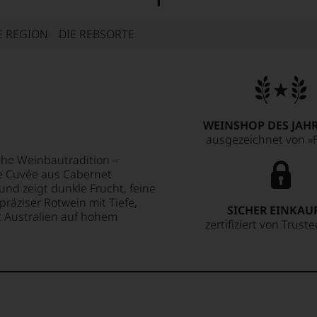
E REGION
DIE REBSORTE
WEINSHOP DES JAHR
ausgezeichnet von »F
che Weinbautradition –
Die Cuvée aus Cabernet
 und zeigt dunkle Frucht, feine
 präziser Rotwein mit Tiefe,
SICHER EINKAU
ft Australien auf hohem
zertifiziert von Trust