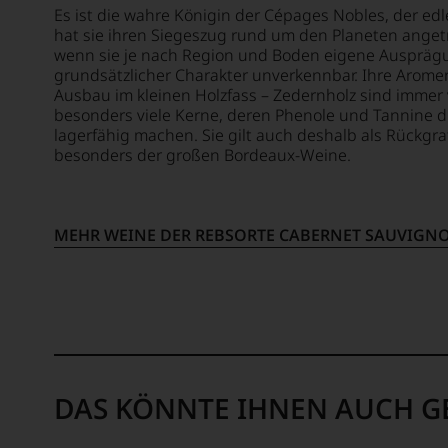
werden
WERD
Es ist die wahre Königin der Cépages Nobles, der ed
Meilen
UNSER
hat sie ihren Siegeszug rund um den Planeten angetr
bzw. S
WEINE
wenn sie je nach Region und Boden eigene Ausprägun
im
grundsätzlicher Charakter unverkennbar. Ihre Aromen
AUCH
Bereic
Ausbau im kleinen Holzfass – Zedernholz sind immer 
SELBS
der
besonders viele Kerne, deren Phenole und Tannine 
BEWER
lagerfähig machen. Sie gilt auch deshalb als Rückgra
Weinpu
Wir,
besonders der großen Bordeaux-Weine.
Für
das
ihre
Expert
Verdie
und
um
Verkos
MEHR WEINE DER REBSORTE CABERNET SAUVIGN
die
des
Weinkri
Hause
erhielt
Tesdor
sie
diskuti
die
leidens
Ehren
aber
der
konstru
Open
DAS KÖNNTE IHNEN AUCH G
jeden
Univers
Wein
sowie
im