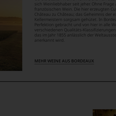
sich Weinliebhaber seit jeher. Ohne Frage 
torin
französischen Wein. Die hier erzeugten C
ellt,
Château zu Château; das Geheimnis der ex
Kellermeistern sorgsam gehütet. In Borde
Perfektion gebracht und von hier in alle W
verschiedenen Qualitäts-Klassifizierung
d
das im Jahr 1855 anlässlich der Weltausst
tung
xikon«
anerkannt wird.
llziehbar
rechenden
MEHR WEINE AUS BORDEAUX
rten
geht.
,
m
chiedliche
ossen:
ieben