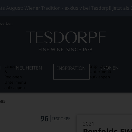
 August: Wiener Tradition - exklusiv bei Tesdorpf! Jetzt als
 werben
Länder
Inspiration
N
NEUHEITEN
IKONEN
INSPIRATION
&
Untermenü
Regionen
aufklappen
Untermenü
aufklappen
585
2021
Penfolds FW