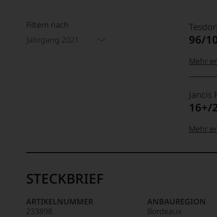
Filtern nach
Tesdor
96/1
Jahrgang 2021
Mehr er
99–100
Tesdor
Jancis
Der
16+/
Name
Tesdor
95–98 
steht
Mehr er
für
»Fine
20 Pun
Jancis
90–94 
Wine«,
absolu
Robin
für
Jahrhu
STECKBRIEF
Die
die
19 Pun
1950
edlen
Spitze
in
85–89 
Weine
ARTIKELNUMMER
ANBAUREGION
Cumbr
der
18
233898
Bordeaux