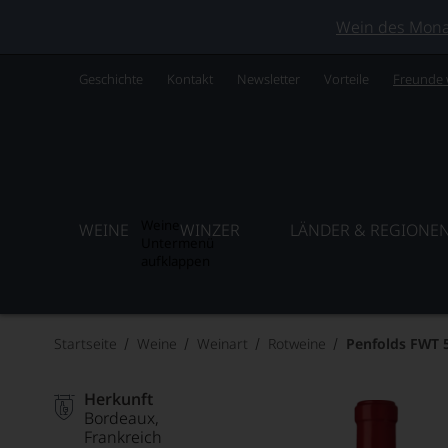
Wein des Monats
Geschichte
Kontakt
Newsletter
Vorteile
Freunde
Weine
WEINE
WINZER
LÄNDER & REGIONE
Untermenü
aufklappen
Startseite
Weine
Weinart
Rotweine
Penfolds FWT 
Herkunft
Bordeaux
Frankreich