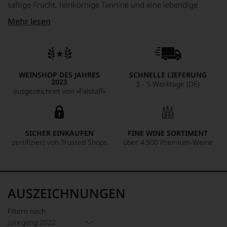
saftige Frucht, feinkörnige Tannine und eine lebendige
Säure, die Frische bringt. Der Nachhall ist lang, getragen von
Mehr lesen
dunkler Frucht und subtilen Gewürznoten. Kraft und
gelassene Ruhe zugleich – ein Wein, der bleibt.
WEINSHOP DES JAHRES
SCHNELLE LIEFERUNG
2023
3 - 5 Werktage (DE)
ausgezeichnet von »Falstaff«
SICHER EINKAUFEN
FINE WINE SORTIMENT
zertifiziert von Trusted Shops
über 4.500 Premium-Weine
AUSZEICHNUNGEN
Filtern nach
Jahrgang 2022