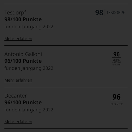
Tesdorpf
98/100 Punkte
für den Jahrgang 2022
Mehr erfahren
99–100 Punkte:
Tesdorpf
Antonio Galloni
Der
96/100 Punkte
Name
für den Jahrgang 2022
Tesdorpf
95–98 Punkte:
steht
Mehr erfahren
für
»Fine
90–94 Punkte:
Wine«,
100-96
Antonio
Decanter
für
Punkte:
Galloni
außergewöhnlich,
96/100 Punkte
die
Weltklasse
Der
edlen
für den Jahrgang 2022
85–89 Punkte:
als
95-90 Punkte:
ganz
Weine
Sohn
hervorragend
der
Mehr erfahren
eines
Welt,
89-85 Punkte:
sehr gut,
Italieners
wie