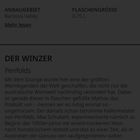
bildet
Webshop,
zunächst
75-70 Punkte:
das
um
ANBAUGEBIET
FLASCHENGRÖSSE
in
Thema
zu
Barossa Valley
0,75 L
eine
Wein
unterstreichen,
Unter 70 Punkte:
ganz
mit
Mehr lesen
auf
andere
APPELLATION
GESCHMACK
allen
welch
Richtung,
South Australia
trocken
seinen
hohem
denn
Facetten,
Niveau
er
REBSORTEN
Ø NÄHRWERTE PRO 100G
aber
sich
studierte
96% Shiraz
BRENNWERT
auch
unsere
DER WINZER
am
4% Cabernet Sauvignon
0 kJ / 0 kcal
Spirituosen
Weinselektion
Boston‘s
FETT
werden
bewegt.
Penfolds
Berklee
behandelt
TRINKTEMPERATUR
0 g
Das
College
und
18 °C
davon gesättigte
aber
Mit dem Grange wurde hier eine der größten
of
besprochen.
Fettsäuren: 0 g
genügt
Weinlegenden der Welt geschaffen, die nicht nur die
Music
Daneben
uns
ALKOHOLGEHALT
KOHLENHYDRATE
australische Weinwelt nachhaltig verändert hat. Dabei
Jazz
gibt
nicht
14,5 % Vol.
0 g
ist gerade dieser in Flaschen gefüllte Mythos das
Komposition
es
mehr.
davon Zucker: 0 g
Produkt von – nennen wir es ruhig einmal so –
und
einen
Wir
RESTSÜSSE
EIWEISS
ungehorsam. Der damals schon berühmte Kellermeister
Gitarre.
Weinführer
haben
0,8 g/L
0 g
von Penfolds, Max Schubert, experimentierte nämlich zu
und
Ein
festgestellt,
SALZ
Beginn der 1950er-Jahre mit einem trockenen Wein
selbstverständlich
Job
dass
SÄUREGEHALT
0 g
nach französischem Vorbild und das zu einer Zeit, als in
auch
bei
manch
6,8 g/L
Australien der Genuss von »aufgespriteten« süßen
Weinbewertungen.
Putnam
eine