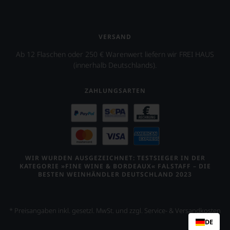
VERSAND
Ab 12 Flaschen oder 250 € Warenwert liefern wir FREI HAUS
(innerhalb Deutschlands).
ZAHLUNGSARTEN
WIR WURDEN AUSGEZEICHNET: TESTSIEGER IN DER
KATEGORIE »FINE WINE & BORDEAUX« FALSTAFF – DIE
BESTEN WEINHÄNDLER DEUTSCHLAND 2023
* Preisangaben inkl. gesetzl. MwSt. und zzgl. Service- & Versandkosten
DE