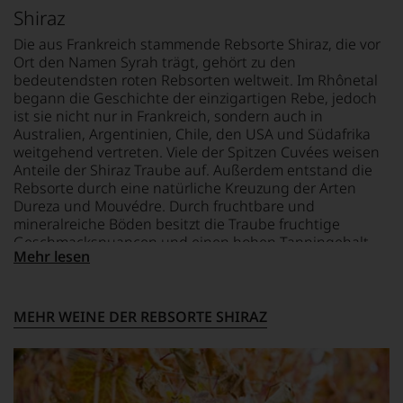
engagierte.
sich
Shiraz
der
In
fundierte
britischen
der
Die aus Frankreich stammende Rebsorte Shiraz, die vor
Bewertungen
Weinkritik
Folgezeit
Ort den Namen Syrah trägt, gehört zu den
jedes
Jancis
wurde
einzelnen
bedeutendsten roten Rebsorten weltweit. Im Rhônetal
Robinson
er
Weines.
begann die Geschichte der einzigartigen Rebe, jedoch
zählt
zum
Warum
ist sie nicht nur in Frankreich, sondern auch in
zu
führenden
also
Australien, Argentinien, Chile, den USA und Südafrika
den
Kritiker
sollen
weitgehend vertreten. Viele der Spitzen Cuvées weisen
regelmäßigen
des
Sie
Anteile der Shiraz Traube auf. Außerdem entstand die
Autorinnen.
Magazins.
als
Rebsorte durch eine natürliche Kreuzung der Arten
Anders
Kunde
Dureza und Mouvédre. Durch fruchtbare und
2013
als
des
dann
mineralreiche Böden besitzt die Traube fruchtige
etwa
Hauses
trennten
Geschmacksnuancen und einen hohen Tanningehalt.
der
nicht
Mehr lesen
sich
Oftmals tendiert die Shiraz Traube nach Kirsche und
Wine
davon
die
Lakritz zu duften.
Advocate,
profitieren,
Wege
der
statt
von
in
MEHR WEINE DER REBSORTE SHIRAZ
an
Robert
erster
Stelle
Parker
Linie
sich
und
Verkostungsnotizen
nur
Antonio
mit
auf
Galloni
Bewertungen