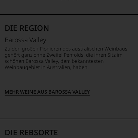
heraus,
das
Weinkritik.
der
Experten-
So
sich
und
schrieb
den
Verkostungsteam
etwa
Weinen
des
DIE REGION
der
des
Hauses
Master
Piemont
Tesdorpf,
of
Barossa Valley
widmete.
diskutieren
Wine
Dadurch
leidenschaftlich,
Zu den großen Pionieren des australischen Weinbaus
und
wurde
aber
gehört ganz ohne Zweifel Penfolds, die ihren Sitz im
Weinbuchautor
Robert
konstruktiv
schönen Barossa Valley, dem bekanntesten
Michael
Parker
jeden
Weinbaugebiet in Australien, haben.
Broadbant
auf
Wein
regelmäßig
ihn
im
für
aufmerksam,
Hinblick
den
der
auf
Decanter,
MEHR WEINE AUS BAROSSA VALLEY
ihn
Herkunft,
leider
2006
Stilistik,
verstarb
für
Rebsortentypizität
er
das
und
unlängst.
Verkostungsteam
Charakteristik.
Auch
seines
Und
die
»Wine
daraus
DIE REBSORTE
große
Advocate«
ergeben
Dame