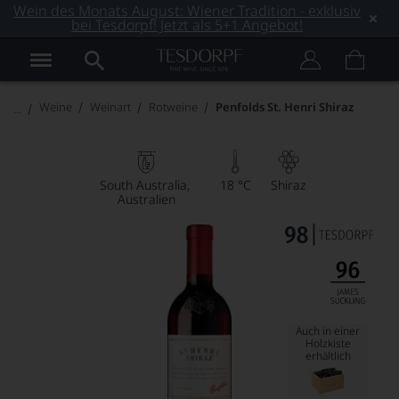
Wein des Monats August: Wiener Tradition - exklusiv
bei Tesdorpf! Jetzt als 5+1 Angebot!
Weine
Weinart
Rotweine
Penfolds St. Henri Shiraz
South Australia
18 °C
Shiraz
Australien
Auch in einer
Holzkiste
erhältlich