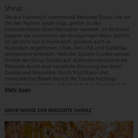
Liebe
Jahrgang
sich
Shiraz
zu
1982,
fundierte
den
von
Die aus Frankreich stammende Rebsorte Shiraz, die vor
Bewertungen
Top-
Kritikern
Ort den Namen Syrah trägt, gehört zu den
jedes
Weinen
wegen
einzelnen
bedeutendsten roten Rebsorten weltweit. Im Rhônetal
aus
des
Weines.
begann die Geschichte der einzigartigen Rebe, jedoch
Bordeaux
warmen
Warum
ist sie nicht nur in Frankreich, sondern auch in
und
Witterungsverlaufs
also
Australien, Argentinien, Chile, den USA und Südafrika
Italien
eher
sollen
weitgehend vertreten. Viele der Spitzen Cuvées weisen
entdeckte.
skeptisch
Sie
Anteile der Shiraz Traube auf. Außerdem entstand die
Ab
beurteilt,
als
1985
Rebsorte durch eine natürliche Kreuzung der Arten
als
Kunde
leitete
Dureza und Mouvédre. Durch fruchtbare und
erster
des
er
mit
mineralreiche Böden besitzt die Traube fruchtige
Hauses
das
einem
Geschmacksnuancen und einen hohen Tanningehalt.
nicht
Europa-
Mehr lesen
»outstanding«
Oftmals tendiert die Shiraz Traube nach Kirsche und
davon
Büro
bewertete
Lakritz zu duften.
profitieren,
des
und
statt
Wine
mit
MEHR WEINE DER REBSORTE SHIRAZ
an
Spectators.
seinem
Stelle
Seinen
Urteil
sich
Schwerpunkt
recht
nur
bildeten
behalten
auf
die
sollte.