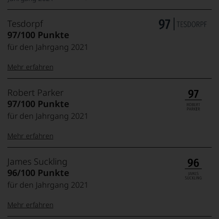
Tesdorpf
97/100 Punkte
für den Jahrgang 2021
Mehr erfahren
99–100 Punkte:
Tesdorpf
Robert Parker
Der
97/100 Punkte
Name
für den Jahrgang 2021
Tesdorpf
95–98 Punkte:
steht
Mehr erfahren
für
»Fine
90–94 Punkte:
Wine«,
100-96 Punkte:
Robert
James Suckling
für
Parker
96/100 Punkte
die
Ganz
edlen
für den Jahrgang 2021
85–89 Punkte:
ohne
Weine
Frage
der
Mehr erfahren
war
Welt,
Robert
95-90 Punkte: