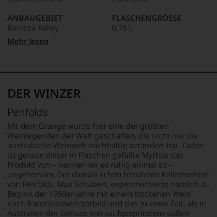
mit
Umwege
Webshop,
Kreativität
in
um
ANBAUGEBIET
FLASCHENGRÖSSE
und
die
zu
Barossa Valley
0,75 L
Innovationsgeist
Weinwelt,
unterstreichen,
Weinjournalismus
denn
Mehr lesen
auf
und
APPELLATION
GESCHMACK
er
welch
Weinbewertung
South Australia
trocken
studierte
hohem
revolutioniert.
zunächst
Niveau
REBSORTEN
Ø NÄHRWERTE PRO 100G
Journalismus
Der
sich
100% Shiraz
BRENNWERT
an
studierte
unsere
DER WINZER
0 kJ / 0 kcal
der
Rechtsanwalt
Weinselektion
TRINKTEMPERATUR
FETT
Universität
verstand
bewegt.
Penfolds
von
18 °C
0 g
sich
Das
Wisconsin.
davon gesättigte
als
aber
Mit dem Grange wurde hier eine der größten
Bedingt
Sprachrohr
ALKOHOLGEHALT
Fettsäuren: 0 g
genügt
Weinlegenden der Welt geschaffen, die nicht nur die
durch
des
uns
14,5 % Vol.
KOHLENHYDRATE
australische Weinwelt nachhaltig verändert hat. Dabei
seinen
Verbrauchers
nicht
0 g
ist gerade dieser in Flaschen gefüllte Mythos das
Vater
und
mehr.
RESTSÜSSE
davon Zucker: 0 g
Produkt von – nennen wir es ruhig einmal so –
wandte
schuf
Wir
0,8 g/L
EIWEISS
ungehorsam. Der damals schon berühmte Kellermeister
er
1978
haben
0 g
von Penfolds, Max Schubert, experimentierte nämlich zu
sich
den
festgestellt,
SÄUREGEHALT
SALZ
Beginn der 1950er-Jahre mit einem trockenen Wein
aber
Newsletter
dass
6,7 g/L
0 g
nach französischem Vorbild und das zu einer Zeit, als in
vor
»The
manch
Australien der Genuss von »aufgespriteten« süßen
allen