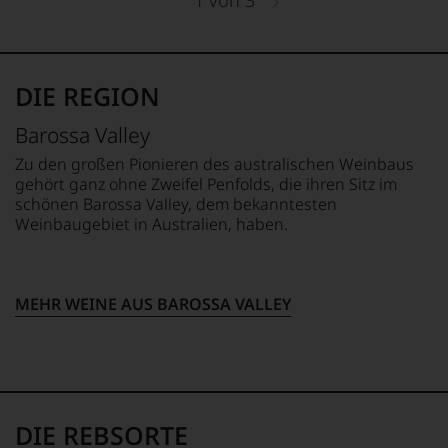
1981,
für
das
die
Weinbewertungen,
Experten-
Zusammenarbeit
das
und
sollte
sich
Verkostungsteam
fast
rasch
des
DIE REGION
30
neben
Hauses
Jahre
dem
Tesdorpf,
Barossa Valley
andauern.
bis
diskutieren
dahin
leidenschaftlich,
Zu den großen Pionieren des australischen Weinbaus
Zu
üblichen
aber
gehört ganz ohne Zweifel Penfolds, die ihren Sitz im
Beginn
20
konstruktiv
schönen Barossa Valley, dem bekanntesten
der
Punkte-
jeden
Weinbaugebiet in Australien, haben.
80er
System
Wein
Jahre
etablierte.
im
führten
Hinblick
ihn
Der
auf
erste
große
MEHR WEINE AUS BAROSSA VALLEY
Herkunft,
Reisen
Durchbruch
Stilistik,
nach
gelang
Rebsortentypizität
Europa,
Parker
und
wo
als
Charakteristik.
er
er
Und
seine
den
daraus
DIE REBSORTE
große
Bordeaux-
ergeben