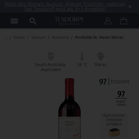
Wein des Monats August: Wiener Tradition - exklusiv
bei Tesdorpf! Jetzt als 5+1 Angebot!
Weine
Weinart
Rotweine
Penfolds St. Henri Shiraz
South Australia
18 °C
Shiraz
Australien
Auch in einer
Holzkiste
erhältlich