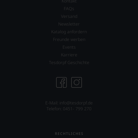
Wir
Kontakt
»Falstaff
freuen
FAQs
Deutschland«
uns
mit
Versand
sehr
dem
Ihnen
Newsletter
Schwerpunkt
auf
Katalog anfordern
Wein
diesem
und
Freunde werben
Weg
Gastronomie
eine
Events
in
weitere
Karriere
Deutschland
Hilfe
und
Tesdorpf Geschichte
an
seit
die
2014
Hand
ebenfalls
geben
eine
zu
Schweizer
können,
Ausgabe,
den
die
E-Mail: info@tesdorpf.de
richtigen
sich
Telefon: 0451- 799 270
Wein
an
zu
der
finden.
dortigen
Wein-
RECHTLICHES