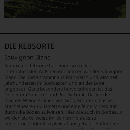
Living,
fundierte
Falstaff
Bewertungen
Rezepte,
jedes
Falstaff
einzelnen
Gourmet
Weines.
im
Warum
Schnee
also
und
sollen
DIE REBSORTE
Falstaff
Sie
Opernball
als
Sauvignon Blanc
runden
Kunde
das
Kaum eine Rebsorte hat einen so steilen
des
Verlagsangebot
Hauses
internationalen Aufstieg genommen wie der Sauvignon
ab.
nicht
Blanc. Die Sorte stammt aus Frankreich und wird seit
Selbstverständlich
davon
Jahrhunderten im Südwesten und an der Loire
ist
profitieren,
angebaut. Ganz besonders hervorzuheben ist das
der
statt
Gebiet um Sancerre und Pouilly-Fumé. Da, wo die
Falstaff
an
frischen Weine Aromen von Gras, Kräutern, Cassis,
auch
Stelle
Stachelbeere und Limette und eine feine Mineralität
im
sich
durch die Böden aufweisen. Hier wie auch in Bordeaux
digitalen
nur
Zeitalter
werden sie teilweise im kleinen Holzfass zu
auf
angekommen
beeindruckender Komplexität ausgebaut. Außerdem
Einschätzungen
und
sind die Steiermark und Marlborough in Neuseeland als