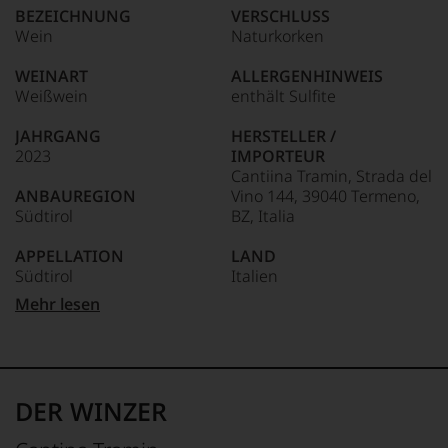
kaum
beliebte
BEZEICHNUNG
VERSCHLUSS
Unter 85 Punkte:
ein
Magazin
79-70
Wein
Naturkorken
anderer.
wurde
Punkte:
Das
1980
WEINART
ALLERGENHINWEIS
dokumentieren
in
Weißwein
enthält Sulfite
wir
69-60
Österreich
auch
Punkte:
ins
und
JAHRGANG
HERSTELLER /
Leben
gerade
2023
IMPORTEUR
gerufen.
59-50 Punkte:
mit
Cantiina Tramin, Strada del
Es
Bewertungen
ANBAUREGION
Vino 144, 39040 Termeno,
ist
und
Südtirol
BZ, Italia
das
Medaillen
älteste
renommierter
APPELLATION
LAND
und
Weinjournalisten
Südtirol
Italien
heute
oder
auch
Mehr lesen
Fachpublikationen
auflagenstärkste
REBSORTEN
FLASCHENGRÖSSE
in
Wein-
100% Sauvignon Blanc
0,75 L
unseren
und
Aussendungen
Gourmetmagazin
TRINKTEMPERATUR
GESCHMACK
oder
Österreichs.
10 °C
trocken
in
DER WINZER
Seit
unserem
2010
ALKOHOLGEHALT
Webshop,