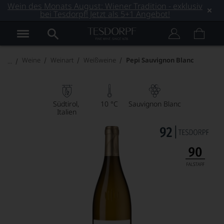
Wein des Monats August: Wiener Tradition - exklusiv
bei Tesdorpf! Jetzt als 5+1 Angebot!
Weine
Weinart
Weißweine
Pepi Sauvignon Blanc
Südtirol
10 °C
Sauvignon Blanc
Italien