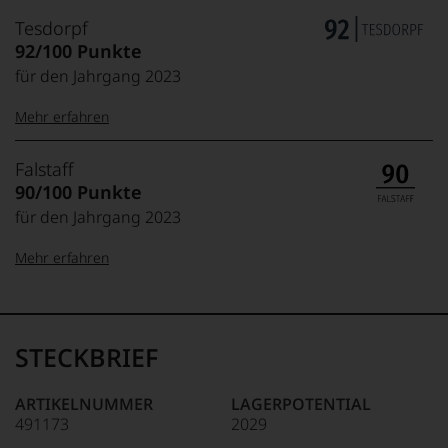
Tesdorpf
92/100 Punkte
für den Jahrgang 2023
Mehr erfahren
99–100 Punkte:
Tesdorpf
Falstaff
Der
90/100 Punkte
Name
für den Jahrgang 2023
Tesdorpf
95–98 Punkte:
steht
Mehr erfahren
für
»Fine
90–94 Punkte:
Wine«,
100-96 Punkte:
Falstaff
für
Das
die
unter
STECKBRIEF
edlen
85–89 Punkte:
Weinliebhabern
Weine
wie
95-90 Punkte:
der
unter
ARTIKELNUMMER
LAGERPOTENTIAL
Welt,
Feinschmeckern
491173
2029
wie
89-80 Punkte:
gleichermaßen