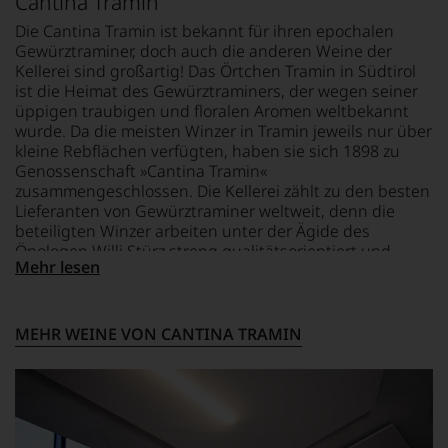
Cantina Tramin
befindet
14 % Vol.
um
sich
zu
Die Cantina Tramin ist bekannt für ihren epochalen
das
unterstreichen,
Gewürztraminer, doch auch die anderen Weine der
Magazin
auf
Kellerei sind großartig! Das Örtchen Tramin in Südtirol
mehrheitlich
welch
ist die Heimat des Gewürztraminers, der wegen seiner
im
hohem
üppigen traubigen und floralen Aromen weltbekannt
Besitz
Niveau
wurde. Da die meisten Winzer in Tramin jeweils nur über
der
sich
kleine Rebflächen verfügten, haben sie sich 1898 zu
Familie
unsere
Rosam,
Genossenschaft »Cantina Tramin«
Weinselektion
2017
zusammengeschlossen. Die Kellerei zählt zu den besten
bewegt.
erwarb
Lieferanten von Gewürztraminer weltweit, denn die
Das
ein
beteiligten Winzer arbeiten unter der Ägide des
aber
Ex
Önologen Willi Stürz streng qualitätsorientiert und
genügt
VW
Mehr lesen
produzieren hervorragende Trauben aus teils steinalten
uns
Vorstandsmitglied
Rebanlagen. 2010 wurde der neue Keller eingeweiht,
nicht
23%
der mit seiner skulpturalen Architektur heute
mehr.
der
Wahrzeichen des Ortes Tramin ist. Legendär ist der
Wir
MEHR WEINE VON CANTINA TRAMIN
Anteile.
Epokale der Cantina Tramin - der erste italienische
haben
Das
Weißwein, der 100 Parker-Punkte erhielt und damit über
festgestellt,
Magazin
dass
Nacht zum Kultwein wurde!
berichtet
manch
im
eine
Schwerpunkt