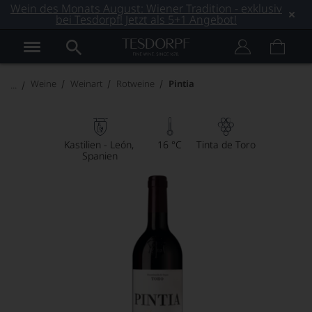
Wein des Monats August: Wiener Tradition - exklusiv
bei Tesdorpf! Jetzt als 5+1 Angebot!
Weine
Weinart
Rotweine
Pintia
Kastilien - León
16 °C
Tinta de Toro
Spanien