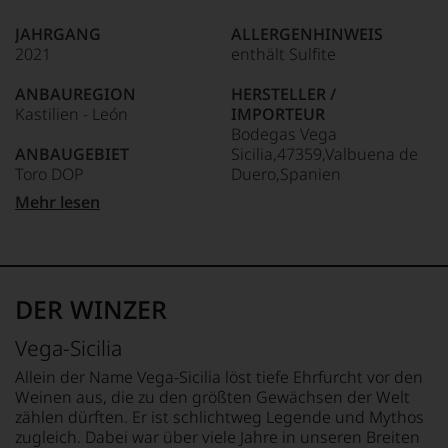
JAHRGANG
ALLERGENHINWEIS
2021
enthält Sulfite
ANBAUREGION
HERSTELLER /
Kastilien - León
IMPORTEUR
Bodegas Vega
ANBAUGEBIET
Sicilia,47359,Valbuena de
Toro DOP
Duero,Spanien
Mehr lesen
APPELLATION
LAND
Toro
Spanien
REBSORTEN
FLASCHENGRÖSSE
Tinta de Toro
0,75 L
DER WINZER
TRINKTEMPERATUR
GESCHMACK
Vega-Sicilia
16 °C
trocken
Allein der Name Vega-Sicilia löst tiefe Ehrfurcht vor den
Weinen aus, die zu den größten Gewächsen der Welt
zählen dürften. Er ist schlichtweg Legende und Mythos
zugleich. Dabei war über viele Jahre in unseren Breiten