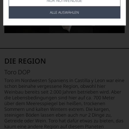
NUR NOTWENDIGE
ALLE AUSWÄHLEN
DIE REGION
Toro DOP
Toro im Nordwesten Spaniens in Castilla y Leon war eine
schon beinahe vergessene Region, obwohl hier
Weinbau bereits seit 2.000 Jahren betrieben wird. Aber
die Lebensbedingungen sind hier auf ca. 700 Meter
über dem Meeresspiegel bei heißen, trockenen
Sommern und kalten Wintern extrem. Die kargen,
steinigen Böden lassen eben auch nur 2 Dinge zu,
Getreide oder Wein. Toro hat dafür etwas zu bieten, das
kaum eine andere Region auf diesem Planeten