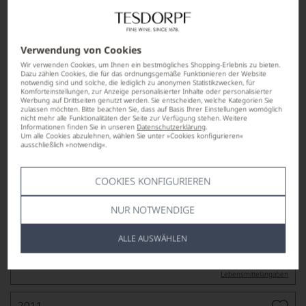
BODEGAS VEGA SICILIA
Verwendung von Cookies
Wir verwenden Cookies, um Ihnen ein bestmögliches Shopping-Erlebnis zu bieten.
Dazu zählen Cookies, die für das ordnungsgemäße Funktionieren der Website
notwendig sind und solche, die lediglich zu anonymen Statistikzwecken, für
Komforteinstellungen, zur Anzeige personalisierter Inhalte oder personalisierter
Werbung auf Drittseiten genutzt werden. Sie entscheiden, welche Kategorien Sie
zulassen möchten. Bitte beachten Sie, dass auf Basis Ihrer Einstellungen womöglich
nicht mehr alle Funktionalitäten der Seite zur Verfügung stehen. Weitere
Informationen finden Sie in unseren
Datenschutzerklärung
.
Um alle Cookies abzulehnen, wählen Sie unter »Cookies konfigurieren«
ausschließlich »notwendig«.
COOKIES KONFIGURIEREN
NUR NOTWENDIGE
nur noch 9 Stück verfügbar
ALLE AUSWÄHLEN
3.300,00
*
€
pro Stück (2.25l),
€ 1.466,67
/L
Lebensmittel­angaben
2011