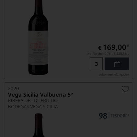
169,00
*
€
pro Flasche (0.75l),
€ 225,33
/L
Lebensmittel­angaben
2020
Vega Sicilia Valbuena 5°
RIBERA DEL DUERO DO
BODEGAS VEGA SICILIA