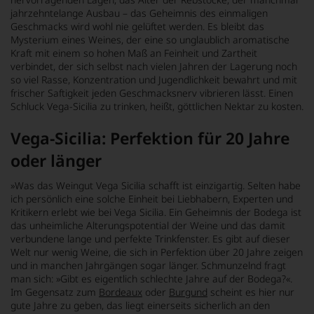
jahrzehntelange Ausbau – das Geheimnis des einmaligen
Geschmacks wird wohl nie gelüftet werden. Es bleibt das
Mysterium eines Weines, der eine so unglaublich aromatische
Kraft mit einem so hohen Maß an Feinheit und Zartheit
verbindet, der sich selbst nach vielen Jahren der Lagerung noch
so viel Rasse, Konzentration und Jugendlichkeit bewahrt und mit
frischer Saftigkeit jeden Geschmacksnerv vibrieren lässt. Einen
Schluck Vega-Sicilia zu trinken, heißt, göttlichen Nektar zu kosten.
Vega-Sicilia: Perfektion für 20 Jahre
oder länger
»Was das Weingut Vega Sicilia schafft ist einzigartig. Selten habe
ich persönlich eine solche Einheit bei Liebhabern, Experten und
Kritikern erlebt wie bei Vega Sicilia. Ein Geheimnis der Bodega ist
das unheimliche Alterungspotential der Weine und das damit
verbundene lange und perfekte Trinkfenster. Es gibt auf dieser
Welt nur wenig Weine, die sich in Perfektion über 20 Jahre zeigen
und in manchen Jahrgängen sogar länger. Schmunzelnd fragt
man sich: »Gibt es eigentlich schlechte Jahre auf der Bodega?«.
Im Gegensatz zum
Bordeaux
oder
Burgund
scheint es hier nur
gute Jahre zu geben, das liegt einerseits sicherlich an den