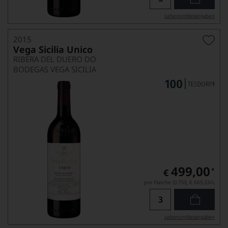
Lebensmittel­angaben
2015
Vega Sicilia Unico
RIBERA DEL DUERO DO
BODEGAS VEGA SICILIA
499,00
*
€
pro Flasche (0.75l),
€ 665,33
/L
Lebensmittel­angaben