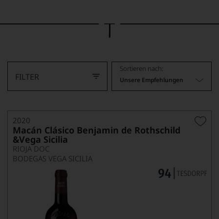
Bild
wurde
mithilfe
von
KI
verändert.
Sortieren nach:
FILTER
Unsere Empfehlungen
2020
Macán Clásico Benjamin de Rothschild
&Vega Sicilia
RIOJA DOC
BODEGAS VEGA SICILIA