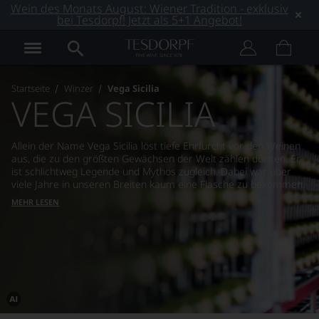
Wein des Monats August: Wiener Tradition - exklusiv
bei Tesdorpf! Jetzt als 5+1 Angebot!
Startseite
Winzer
Vega Sicilia
VEGA SICILIA
Allein der Name Vega Sicilia löst tiefe Ehrfurcht vor den Weinen
aus, die zu den größten Gewächsen der Welt zählen dürften. Er
ist schlichtweg Legende und Mythos zugleich. Dabei war über
viele Jahre in unseren Breiten kaum eine Flasche zu bekommen.
MEHR LESEN
Dieses