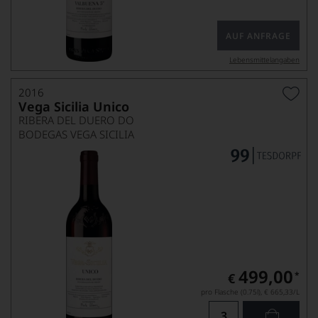
AUF ANFRAGE
Lebensmittel­angaben
2016
Vega Sicilia Unico
RIBERA DEL DUERO DO
BODEGAS VEGA SICILIA
499,00
*
€
pro Flasche (0.75l),
€ 665,33
/L