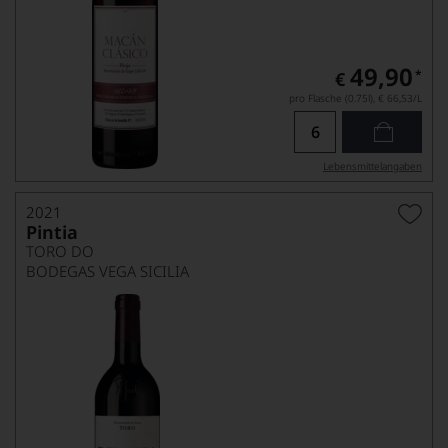
49,90
*
€
pro Flasche (0.75l),
€ 66,53
/L
Lebensmittel­angaben
2021
Pintia
TORO DO
BODEGAS VEGA SICILIA