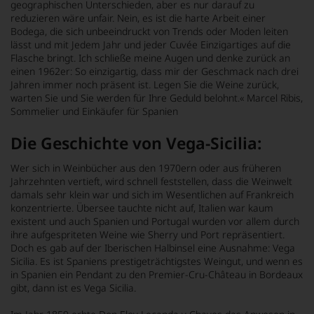
geographischen Unterschieden, aber es nur darauf zu
reduzieren wäre unfair. Nein, es ist die harte Arbeit einer
Bodega, die sich unbeeindruckt von Trends oder Moden leiten
lässt und mit Jedem Jahr und jeder Cuvée Einzigartiges auf die
Flasche bringt. Ich schließe meine Augen und denke zurück an
einen 1962er: So einzigartig, dass mir der Geschmack nach drei
Jahren immer noch präsent ist. Legen Sie die Weine zurück,
warten Sie und Sie werden für Ihre Geduld belohnt.« Marcel Ribis,
Sommelier und Einkäufer für Spanien
Die Geschichte von Vega-Sicilia:
Wer sich in Weinbücher aus den 1970ern oder aus früheren
Jahrzehnten vertieft, wird schnell feststellen, dass die Weinwelt
damals sehr klein war und sich im Wesentlichen auf Frankreich
konzentrierte. Übersee tauchte nicht auf, Italien war kaum
existent und auch Spanien und Portugal wurden vor allem durch
ihre aufgespriteten Weine wie Sherry und Port repräsentiert.
Doch es gab auf der Iberischen Halbinsel eine Ausnahme: Vega
Sicilia. Es ist Spaniens prestigeträchtigstes Weingut, und wenn es
in Spanien ein Pendant zu den Premier-Cru-Château in Bordeaux
gibt, dann ist es Vega Sicilia.