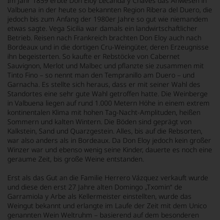
Im Jahr 1859 erbte Don Eloy Lecanda y Chaves das Anwesen in
Valbuena in der heute so bekannten Region Ribera del Duero, die
jedoch bis zum Anfang der 1980er Jahre so gut wie niemandem
etwas sagte. Vega Sicilia war damals ein landwirtschaftlicher
Betrieb. Reisen nach Frankreich brachten Don Eloy auch nach
Bordeaux und in die dortigen Cru-Weingüter, deren Erzeugnisse
ihn begeisterten. So kaufte er Rebstöcke von Cabernet
Sauvignon, Merlot und Malbec und pflanzte sie zusammen mit
Tinto Fino – so nennt man den Tempranillo am Duero – und
Garnacha. Es stellte sich heraus, dass er mit seiner Wahl des
Standortes eine sehr gute Wahl getroffen hatte. Die Weinberge
in Valbuena liegen auf rund 1.000 Metern Höhe in einem extrem
kontinentalen Klima mit hohen Tag-Nacht-Amplituden, heißen
Sommern und kalten Wintern. Die Böden sind geprägt von
Kalkstein, Sand und Quarzgestein. Alles, bis auf die Rebsorten,
war also anders als in Bordeaux. Da Don Eloy jedoch kein großer
Winzer war und ebenso wenig seine Kinder, dauerte es noch eine
geraume Zeit, bis große Weine entstanden.
Erst als das Gut an die Familie Herrero Vázquez verkauft wurde
und diese den erst 27 Jahre alten Domingo „Txomin“ de
Garramiola y Arbe als Kellermeister einstellten, wurde das
Weingut bekannt und erlangte im Laufe der Zeit mit dem Unico
genannten Wein Weltruhm – basierend auf dem besonderen