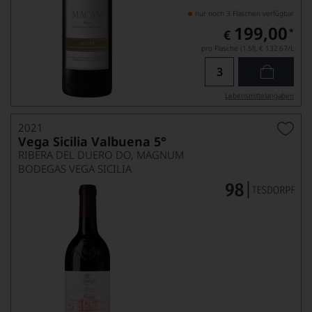
nur noch 3 Flaschen verfügbar
199,00
*
€
pro Flasche (1.5l),
€ 132,67
/L
Lebensmittel­angaben
2021
Vega Sicilia Valbuena 5°
RIBERA DEL DUERO DO, MAGNUM
BODEGAS VEGA SICILIA