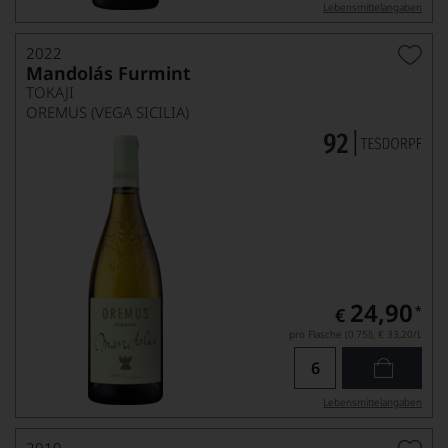
Lebensmittel­angaben
2022
Mandolás Furmint
TOKAJI
OREMUS (VEGA SICILIA)
24,90
*
€
pro Flasche (0.75l),
€ 33,20
/L
Lebensmittel­angaben