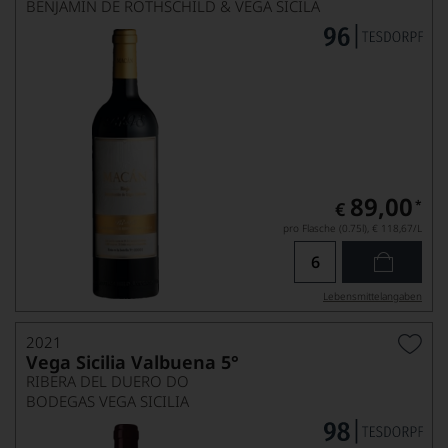
BENJAMIN DE ROTHSCHILD & VEGA SICILA
89,00
*
€
pro Flasche (0.75l),
€ 118,67
/L
Lebensmittel­angaben
2021
Vega Sicilia Valbuena 5°
RIBERA DEL DUERO DO
BODEGAS VEGA SICILIA