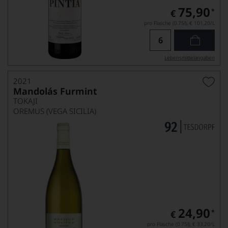
75,90
*
€
pro Flasche (0.75l),
€ 101,20
/L
Lebensmittel­angaben
2021
Mandolás Furmint
TOKAJI
OREMUS (VEGA SICILIA)
24,90
*
€
pro Flasche (0.75l),
€ 33,20
/L