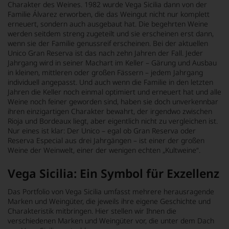
Charakter des Weines. 1982 wurde Vega Sicilia dann von der
Familie Álvarez erworben, die das Weingut nicht nur komplett
erneuert, sondern auch ausgebaut hat. Die begehrten Weine
werden seitdem streng zugeteilt und sie erscheinen erst dann,
wenn sie der Familie genussreif erscheinen. Bei der aktuellen
Unico Gran Reserva ist das nach zehn Jahren der Fall. Jeder
Jahrgang wird in seiner Machart im Keller – Gärung und Ausbau
in kleinen, mittleren oder großen Fässern – jedem Jahrgang
individuell angepasst. Und auch wenn die Familie in den letzten
Jahren die Keller noch einmal optimiert und erneuert hat und alle
Weine noch feiner geworden sind, haben sie doch unverkennbar
ihren einzigartigen Charakter bewahrt, der irgendwo zwischen
Rioja und Bordeaux liegt, aber eigentlich nicht zu vergleichen ist.
Nur eines ist klar: Der Unico – egal ob Gran Reserva oder
Reserva Especial aus drei Jahrgängen – ist einer der großen
Weine der Weinwelt, einer der wenigen echten „Kultweine“.
Vega Sicilia: Ein Symbol für Exzellenz
Das Portfolio von Vega Sicilia umfasst mehrere herausragende
Marken und Weingüter, die jeweils ihre eigene Geschichte und
Charakteristik mitbringen. Hier stellen wir Ihnen die
verschiedenen Marken und Weingüter vor, die unter dem Dach