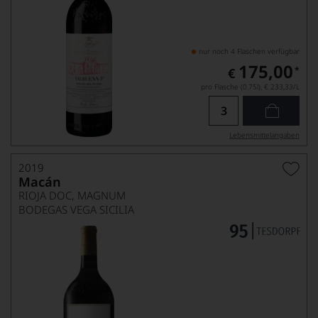
nur noch 4 Flaschen verfügbar
175,00
*
€
pro Flasche (0.75l),
€ 233,33
/L
Lebensmittel­angaben
2019
Macán
RIOJA DOC, MAGNUM
BODEGAS VEGA SICILIA