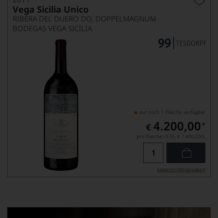
Vega Sicilia Unico
RIBERA DEL DUERO DO, DOPPELMAGNUM
BODEGAS VEGA SICILIA
nur noch 1 Flasche verfügbar
4.200,00
*
€
pro Flasche (3.0l),
€ 1.400,00
/L
Lebensmittel­angaben