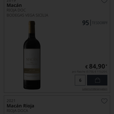
2019
Macán
RIOJA DOC
BODEGAS VEGA SICILIA
84,90
*
€
pro Flasche (0.75l),
€ 113,20
/L
Lebensmittel­angaben
2021
Macán Rioja
RIOJA DOCA