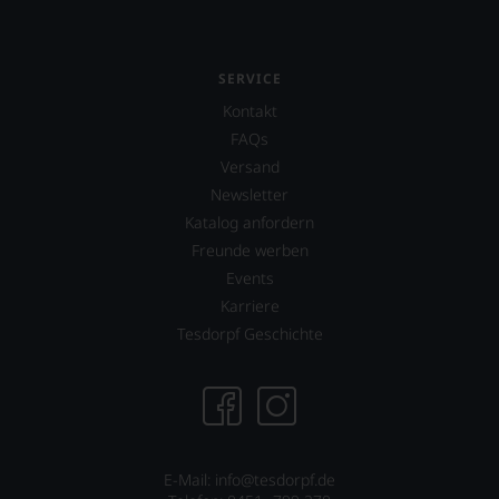
Wein
vorbeigeht.
Aus
diesem
SERVICE
Grund
haben
Kontakt
wir
FAQs
beschlossen:
Versand
WIR
Newsletter
WERDEN
Katalog anfordern
UNSERE
WEINE
Freunde werben
AUCH
Events
SELBST
Karriere
BEWERTEN.
Tesdorpf Geschichte
Wir,
das
Experten-
und
Verkostungsteam
des
Hauses
E-Mail: info@tesdorpf.de
Tesdorpf,