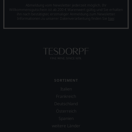
Niveau
Abmeldung vom Newsletter jederzeit möglich. Ihr
sich
Willkommensgutschein ist ab 200 € Warenwert gültig und Sie erhalten
ihn nach bestätigter, erstmaliger Anmeldung zum Newsletter.
unsere
Informationen zu unserer Datenverarbeitung finden Sie
hier
.
Weinselektion
bewegt.
Das
aber
genügt
uns
nicht
mehr.
Wir
haben
festgestellt,
SORTIMENT
dass
manch
Italien
eine
Frankreich
Bewertung
Deutschland
schwer
nachvollziehbar
Österreich
ist
Spanien
oder
weitere Länder
am