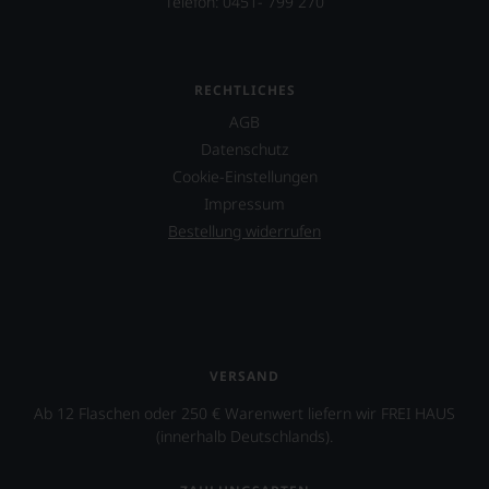
Telefon: 0451- 799 270
diskutieren
leidenschaftlich,
aber
konstruktiv
RECHTLICHES
jeden
Wein
AGB
im
Datenschutz
Hinblick
Cookie-Einstellungen
auf
Herkunft,
Impressum
Stilistik,
Bestellung widerrufen
Rebsortentypizität
und
Charakteristik.
Und
daraus
ergeben
sich
VERSAND
fundierte
Bewertungen
Ab 12 Flaschen oder 250 € Warenwert liefern wir FREI HAUS
jedes
(innerhalb Deutschlands).
einzelnen
Weines.