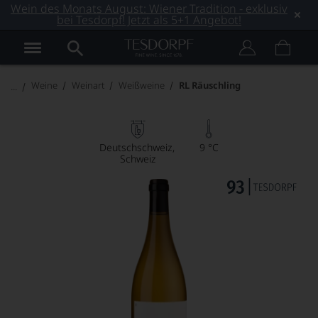
Wein des Monats August: Wiener Tradition - exklusiv
bei Tesdorpf! Jetzt als 5+1 Angebot!
Weine
Weinart
Weißweine
RL Räuschling
Deutschschweiz
9 °C
Schweiz