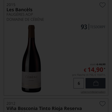
2015
Les Bancèls
FAUGÈRES AOP
DOMAINE DE CÉBÈNE
statt
€ 18,90
14,90
*
€
pro Flasche (0.75l),
€ 19,87
/L
Lebensmittel­angaben
2012
Viña Bosconia Tinto Rioja Reserva