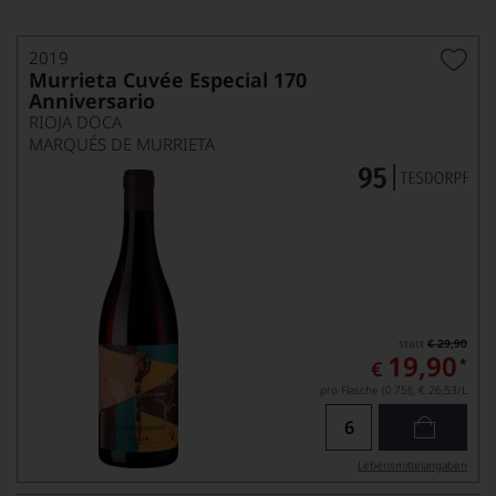
2019
Murrieta Cuvée Especial 170
Anniversario
RIOJA DOCA
MARQUÉS DE MURRIETA
statt
€ 29,90
19,90
*
€
pro Flasche (0.75l),
€ 26,53
/L
Lebensmittel­angaben