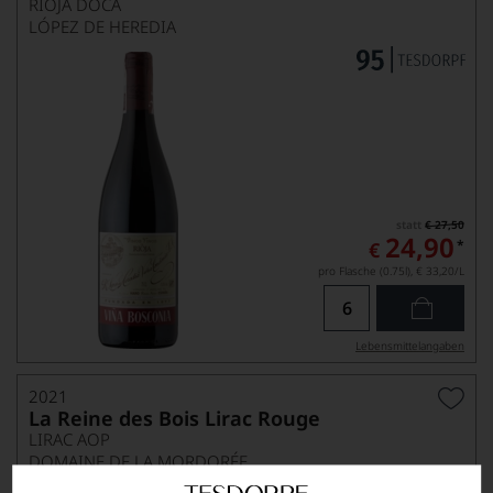
RIOJA DOCA
LÓPEZ DE HEREDIA
statt
€ 27,50
24,90
*
€
pro Flasche (0.75l),
€ 33,20
/L
Lebensmittel­angaben
2021
La Reine des Bois Lirac Rouge
LIRAC AOP
DOMAINE DE LA MORDORÉE