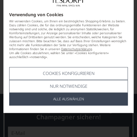
Verwendung von Cookies
Wir verwenden Cookies, um Ihnen ein bestmögliches Shopping-Erlebnis zu bieten.
Dazu zählen Cookies, die für das ordnungsgemäße Funktionieren der Website
notwendig sind und solche, die lediglich zu anonymen Statistikzwecken, für
Komforteinstellungen, zur Anzeige personalisierter Inhalte oder personalisierter
Werbung auf Drittseiten genutzt werden. Sie entscheiden, welche Kategorien Sie
nur noch 1 Flasche verfügbar
zulassen möchten. Bitte beachten Sie, dass auf Basis Ihrer Einstellungen womöglich
nicht mehr alle Funktionalitäten der Seite zur Verfügung stehen. Weitere
statt
€ 25,90
Informationen finden Sie in unseren
Datenschutzerklärung
.
21,90
*
€
Um alle Cookies abzulehnen, wählen Sie unter »Cookies konfigurieren«
ausschließlich »notwendig«.
pro Flasche (0.75l),
€ 29,20
/L
COOKIES KONFIGURIEREN
Lebensmittel­angaben
NUR NOTWENDIGE
ALLE AUSWÄHLEN
Newsletter - Jetzt anmelden und gratis
Champagner sichern!