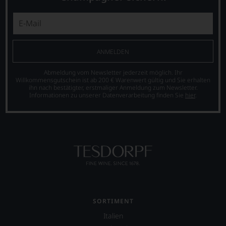
Trauben,
er
sich
LAGERPOTENTIAL
Konservierungsstoff
studierte
unsere
2032
(SULFITE). Unter
am
Weinselektion
Schutzatmosphäre
Boston‘s
bewegt.
VERSCHLUSS
abgefüllt.
Berklee
Das
College
Andere
ANMELDEN
aber
of
genügt
Music
ALLERGENHINWEIS
Abmeldung vom Newsletter jederzeit möglich. Ihr
uns
Jazz
Willkommensgutschein ist ab 200 € Warenwert gültig und Sie erhalten
enthält Sulfite
nicht
ihn nach bestätigter, erstmaliger Anmeldung zum Newsletter.
Komposition
mehr.
Informationen zu unserer Datenverarbeitung finden Sie
hier
.
und
Wir
Gitarre.
haben
Ein
festgestellt,
Job
dass
bei
manch
Putnam
eine
Investment
Bewertung
führte
schwer
ihn
nachvollziehbar
nach
ist
Italien,
oder
SORTIMENT
wo
am
Italien
er
Wein