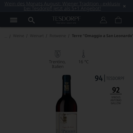
Wein des Monats August: Wiener Tradition - exklusiv
bei Tesdorpf! Jetzt als 5+1 Angebot!
Weine
Weinart
Rotweine
Terre “Omaggio a San Leonardo
Trentino
16 °C
Italien