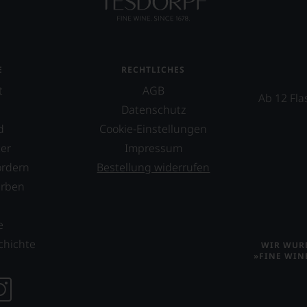
E
RECHTLICHES
t
AGB
Ab 12 Fla
Datenschutz
d
Cookie-Einstellungen
er
Impressum
ordern
Bestellung widerrufen
erben
s
e
chichte
WIR WURD
»FINE WIN