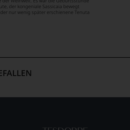
 der Weinwelt. Es war die Geburtsstunde
ute, der kongeniale Sassicaia bewegt
 der nur wenig später erschienene Tenuta
EFALLEN