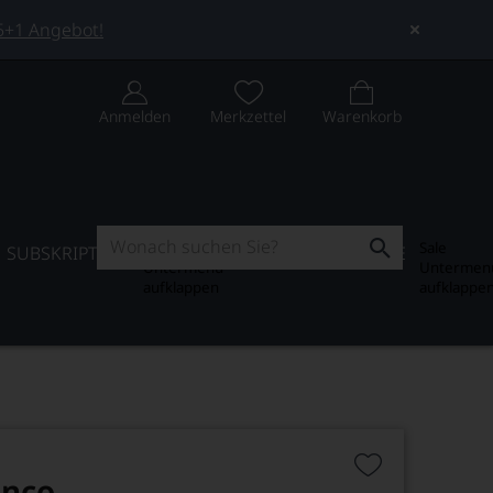
 5+1 Angebot!
Anmelden
Merkzettel
Warenkorb
Subskription
Sale
SUBSKRIPTION
WEIN-JOURNAL
SALE
Untermenü
Untermen
aufklappen
aufklappe
anco