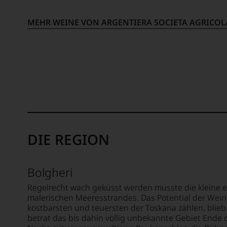
er
oder
studierte
in
zunächst
unserem
MEHR WEINE VON ARGENTIERA SOCIETA AGRICOL
Journalismus
Webshop,
an
um
der
zu
Universität
unterstreichen,
von
auf
Wisconsin.
welch
Bedingt
hohem
durch
Niveau
seinen
sich
Vater
unsere
DIE REGION
wandte
Weinselektion
er
bewegt.
sich
Das
aber
Bolgheri
aber
vor
genügt
Regelrecht wach geküsst werden musste die kleine e
allen
uns
malerischen Meeresstrandes. Das Potential der Wein
Dingen
nicht
kostbarsten und teuersten der Toskana zählen, blie
nach
mehr.
betrat das bis dahin völlig unbekannte Gebiet Ende 
1978
Wir