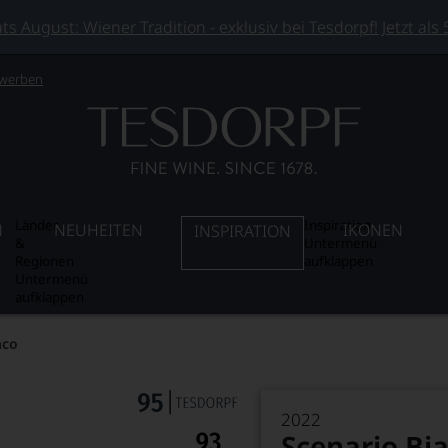
 August: Wiener Tradition - exklusiv bei Tesdorpf! Jetzt als
 werben
Länder
Inspiration
N
NEUHEITEN
IKONEN
INSPIRATION
&
Untermenü
Regionen
aufklappen
Untermenü
aufklappen
nco
2022
Scenario Bi