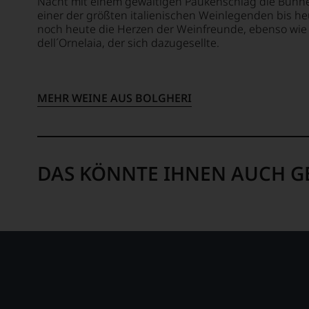
Nacht mit einem gewaltigen Paukenschlag die Bühne
zunehmend
haben
einer der größten italienischen Weinlegenden bis he
der
festgestellt,
noch heute die Herzen der Weinfreunde, ebenso wie
Weinwelt
dass
dell´Ornelaia, der sich dazugesellte.
zu.
manch
Ein
eine
entscheidender
Bewertung
Schritt
schwer
MEHR WEINE AUS BOLGHERI
war
nachvollziehbar
die
ist
Aufnahme
oder
der
am
DAS KÖNNTE IHNEN AUCH G
Arbeit
Wein
für
vorbeigeht.
das
Aus
international
diesem
hoch
Grund
renommierte
haben
Fachjournal
wir
»Wine
beschlossen:
Spectator«
WIR
1981,
WERDEN