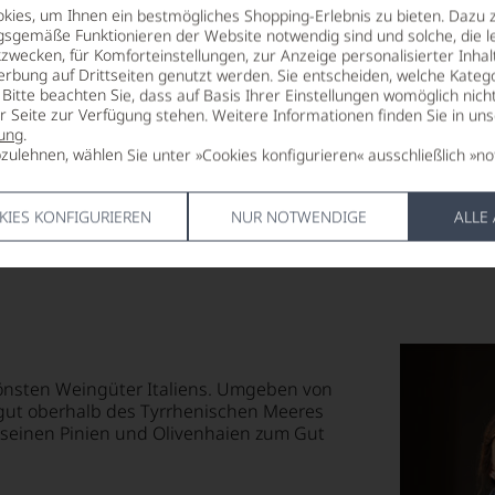
ALKOHOLGEHALT
HERSTELLE
ies, um Ihnen ein bestmögliches Shopping-Erlebnis zu bieten. Dazu 
12,5 % Vol.
Argentiera S
gsgemäße Funktionieren der Website notwendig sind und solche, die le
zwecken, für Komforteinstellungen, zur Anzeige personalisierter Inhal
Donoratico, 
erbung auf Drittseiten genutzt werden. Sie entscheiden, welche Katego
LAGERPOTENTIAL
Bitte beachten Sie, dass auf Basis Ihrer Einstellungen womöglich nich
2032
LAND
er Seite zur Verfügung stehen. Weitere Informationen finden Sie in un
Italien
ung
.
VERSCHLUSS
zulehnen, wählen Sie unter »Cookies konfigurieren« ausschließlich »no
Naturkorken
KIES KONFIGURIEREN
NUR NOTWENDIGE
ALLE
hönsten Weingüter Italiens. Umgeben von
gut oberhalb des Tyrrhenischen Meeres
 seinen Pinien und Olivenhaien zum Gut
.