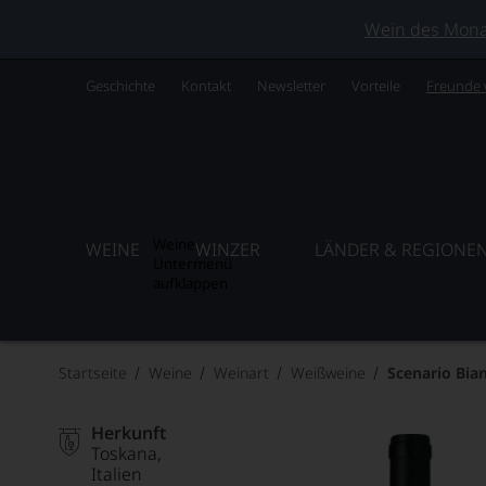
Wein des Monats
Geschichte
Kontakt
Newsletter
Vorteile
Freunde
Weine
WEINE
WINZER
LÄNDER & REGIONE
Untermenü
aufklappen
Startseite
Weine
Weinart
Weißweine
Scenario Bia
Herkunft
Toskana
Italien