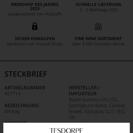
WEINSHOP DES JAHRES
SCHNELLE LIEFERUNG
2023
3 - 5 Werktage (DE)
ausgezeichnet von »Falstaff«
SICHER EINKAUFEN
FINE WINE SORTIMENT
zertifiziert von Trusted Shops
über 4.500 Premium-Weine
STECKBRIEF
ARTIKELNUMMER
HERSTELLER /
457714
IMPORTEUR
Beam Suntory UK LTD.,
BEZEICHNUNG
Springburn Bond, Carlisle
Whisky
Street, Glasgow, G21 1EQ,
UK
WEINART
Spirituosen
LAND