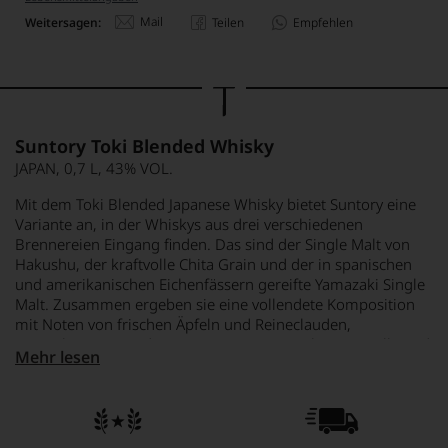
Mail
Weitersagen:
Teilen
Empfehlen
Suntory Toki Blended Whisky
JAPAN, 0,7 L, 43% VOL.
Mit dem Toki Blended Japanese Whisky bietet Suntory eine
Variante an, in der Whiskys aus drei verschiedenen
Brennereien Eingang finden. Das sind der Single Malt von
Hakushu, der kraftvolle Chita Grain und der in spanischen
und amerikanischen Eichenfässern gereifte Yamazaki Single
Malt. Zusammen ergeben sie eine vollendete Komposition
mit Noten von frischen Äpfeln und Reineclauden,
Gartenkräutern und Honig mit einem Hauch von Vanille und
Mehr lesen
Kokos. Am Gaumen werden Noten von Ingwer, Pfeffer und
Eiche präsent. Der Toki ist ein süß-würziger, seidiger und
balancierter Whisky.