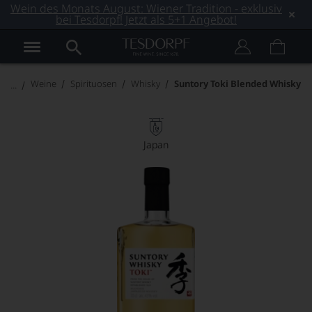
Wein des Monats August: Wiener Tradition - exklusiv
bei Tesdorpf! Jetzt als 5+1 Angebot!
Weine
Spirituosen
Whisky
Suntory Toki Blended Whisky
Japan