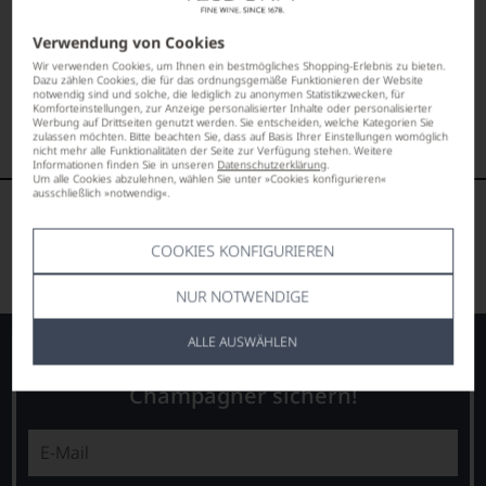
Japan
ALKOHOLGEHALT
Verwendung von Cookies
43 % Vol.
FLASCHENGRÖSSE
Wir verwenden Cookies, um Ihnen ein bestmögliches Shopping-Erlebnis zu bieten.
0,7 L
Dazu zählen Cookies, die für das ordnungsgemäße Funktionieren der Website
VERSCHLUSS
notwendig sind und solche, die lediglich zu anonymen Statistikzwecken, für
Komforteinstellungen, zur Anzeige personalisierter Inhalte oder personalisierter
Andere
Werbung auf Drittseiten genutzt werden. Sie entscheiden, welche Kategorien Sie
zulassen möchten. Bitte beachten Sie, dass auf Basis Ihrer Einstellungen womöglich
nicht mehr alle Funktionalitäten der Seite zur Verfügung stehen. Weitere
Informationen finden Sie in unseren
Datenschutzerklärung
.
Um alle Cookies abzulehnen, wählen Sie unter »Cookies konfigurieren«
ausschließlich »notwendig«.
DAS KÖNNTE IHNEN AUCH
GEFALLEN
COOKIES KONFIGURIEREN
NUR NOTWENDIGE
ALLE AUSWÄHLEN
Newsletter - Jetzt anmelden und gratis
Champagner sichern!