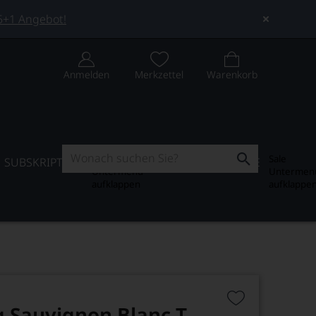
 5+1 Angebot!
Anmelden
Merkzettel
Warenkorb
Subskription
Sale
SUBSKRIPTION
WEIN-JOURNAL
SALE
Untermenü
Untermen
aufklappen
aufklappe
 Sauvignon Blanc T