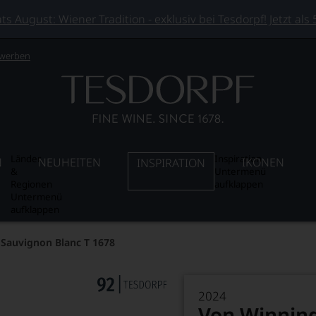
 August: Wiener Tradition - exklusiv bei Tesdorpf! Jetzt als
 werben
Länder
Inspiration
N
NEUHEITEN
IKONEN
INSPIRATION
&
Untermenü
Regionen
aufklappen
Untermenü
aufklappen
Sauvignon Blanc T 1678
2024
Von Winning