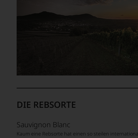
Wir
haben
festgest
dass
manch
eine
Bewer
schwer
nachvo
ist
oder
am
Wein
vorbei
Aus
DIE REBSORTE
diese
Grund
haben
wir
Sauvignon Blanc
beschl
Kaum eine Rebsorte hat einen so steilen internatio