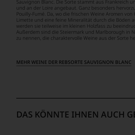
WIR
Sauvignon Blanc. Die Sorte stammt aus Frankreich u
WERD
und an der Loire angebaut. Ganz besonders hervorz
UNSER
Pouilly-Fumé. Da, wo die frischen Weine Aromen von 
WEINE
Limette und eine feine Mineralität durch die Böden 
AUCH
werden sie teilweise im kleinen Holzfass zu beeindr
SELBS
Außerdem sind die Steiermark und Marlborough in N
zu nennen, die charaktervolle Weine aus der Sorte h
BEWER
Wir,
das
Expert
MEHR WEINE DER REBSORTE SAUVIGNON BLANC
und
Verkos
des
Hause
Tesdor
diskuti
leidens
aber
DAS KÖNNTE IHNEN AUCH G
konstru
jeden
Wein