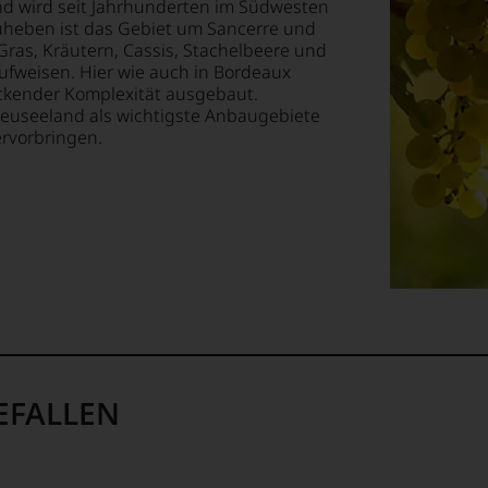
nd wird seit Jahrhunderten im Südwesten
EN
uheben ist das Gebiet um Sancerre und
E
Gras, Kräutern, Cassis, Stachelbeere und
aufweisen. Hier wie auch in Bordeaux
uckender Komplexität ausgebaut.
T
euseeland als wichtigste Anbaugebiete
ervorbringen.
TEN.
en-
tungsteam
s
pf,
eren
chaftlich,
EFALLEN
ktiv