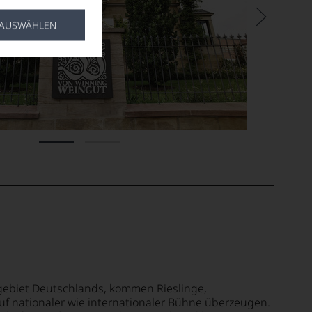
 AUSWÄHLEN
gebiet Deutschlands, kommen Rieslinge,
f nationaler wie internationaler Bühne überzeugen.