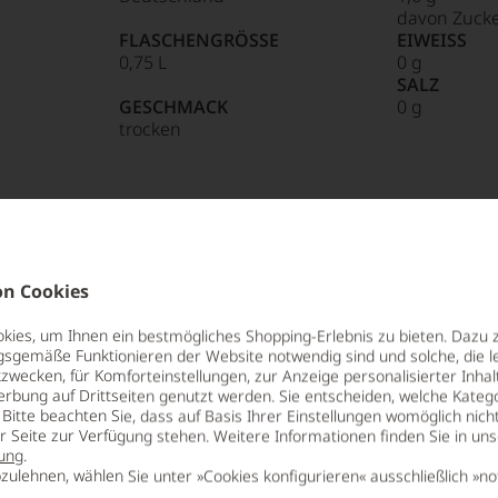
davon Zucke
FLASCHENGRÖSSE
EIWEISS
0,75 L
0 g
SALZ
85 Punkte:
r.
GESCHMACK
0 g
trocken
entieren
e
n Cookies
tungen
ies, um Ihnen ein bestmögliches Shopping-Erlebnis zu bieten. Dazu 
len
gsgemäße Funktionieren der Website notwendig sind und solche, die le
ierter
zwecken, für Komforteinstellungen, zur Anzeige personalisierter Inhal
urnalisten
 Aufstieg, der einem Raketenstart
erbung auf Drittseiten genutzt werden. Sie entscheiden, welche Katego
ür so viel Furore gesorgt wie Von
Bitte beachten Sie, dass auf Basis Ihrer Einstellungen womöglich nich
blikationen
er Seite zur Verfügung stehen. Weitere Informationen finden Sie in un
heim. Dabei ist Von Winning keine
ung
.
t, das einmal zu den »Jordanschen«
zulehnen, wählen Sie unter »Cookies konfigurieren« ausschließlich »no
en
 Namen Bassermann-Jordan und