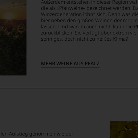
Außerdem entstehen in dieser Region wahr
die als »Pfalzweine« bezeichnet werden. 
Winzergeneration lohnt sich. Denn was die
ellt,
hier neben den großen Weinen der renom
lassen. Und warum auch nicht, kann die Pf
zurückblicken. Sie verfügt über extrem vie
sonniges, doch nicht zu heißes Klima?
tung
llziehbar
MEHR WEINE AUS PFALZ
geht.
m
ossen:
nalen Aufstieg genommen wie der