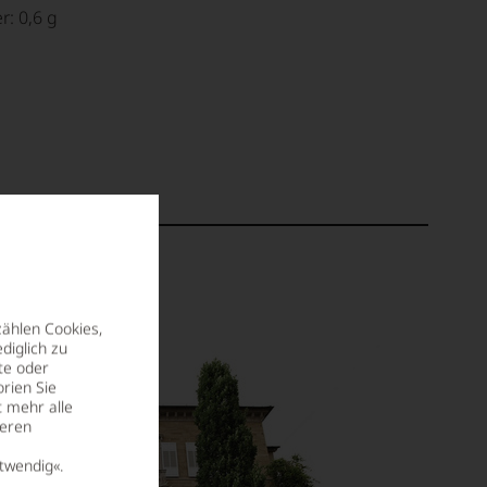
r: 0,6 g
zählen Cookies,
diglich zu
te oder
rien Sie
t mehr alle
seren
twendig«.