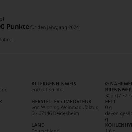
pf
00 Punkte
für den Jahrgang 2024
fahren
 Punkte:
pf
pf
Punkte:
ALLERGENHINWEIS
Ø NÄHRWER
anc
enthält Sulfite
BRENNWER
Punkte:
305 kJ / 72 k
R
HERSTELLER / IMPORTEUR
FETT
Von Winning Weinmanufaktur,
0 g
D - 67146 Deidesheim
davon gesät
g
Punkte:
LAND
KOHLENHY
Deutschland
1,6 g