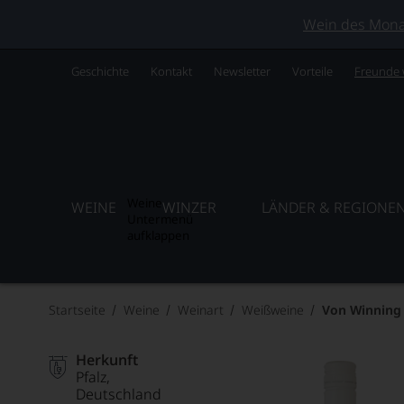
Wein des Monats
Geschichte
Kontakt
Newsletter
Vorteile
Freunde
Weine
WEINE
WINZER
LÄNDER & REGIONE
Untermenü
aufklappen
Startseite
Weine
Weinart
Weißweine
Von Winning 
Herkunft
Pfalz
Deutschland