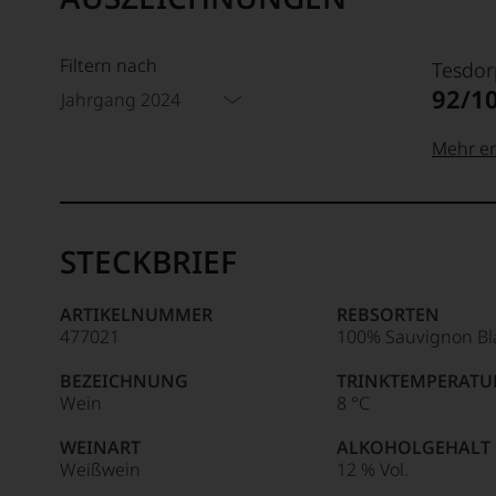
Filtern nach
Tesdor
92/1
Jahrgang 2024
Mehr er
99–100
Tesdor
Der
STECKBRIEF
Name
Tesdor
95–98 
steht
ARTIKELNUMMER
REBSORTEN
für
477021
100% Sauvignon Bl
»Fine
90–94 
Wine«,
BEZEICHNUNG
TRINKTEMPERATU
für
Wein
8 °C
die
edlen
WEINART
ALKOHOLGEHALT
85–89 
Weine
Weißwein
12 % Vol.
der