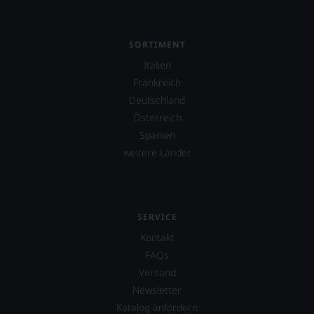
aber
Sie
finden
fortan
SORTIMENT
an
Italien
jedem
Wein
Frankreich
auch
Deutschland
unsere
Österreich
Tesdorpf-
Bewertung.
Spanien
Wir
weitere Länder
beurteilen
unsere
Weine
nach
dem
SERVICE
bekannten
Kontakt
und
bewährten
FAQs
100-
Versand
Punkte-
Newsletter
System.
Wir
Katalog anfordern