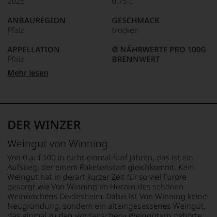
2025
0,75 L
Unter 85 Punkte:
ein
anderer.
ANBAUREGION
GESCHMACK
Das
Pfalz
trocken
dokumentieren
wir
APPELLATION
Ø NÄHRWERTE PRO 100G
auch
Pfalz
BRENNWERT
und
gerade
305 kJ / 72 kcal
Mehr lesen
mit
REBSORTEN
FETT
Bewertungen
100% Sauvignon Blanc
0 g
und
davon gesättigte
Medaillen
TRINKTEMPERATUR
Fettsäuren: 0 g
renommierter
8 °C
KOHLENHYDRATE
DER WINZER
Weinjournalisten
0 g
oder
ALKOHOLGEHALT
davon Zucker: 0 g
Weingut von Winning
Fachpublikationen
12 % Vol.
EIWEISS
in
0 g
Von 0 auf 100 in nicht einmal fünf Jahren, das ist ein
unseren
LAGERPOTENTIAL
SALZ
Aufstieg, der einem Raketenstart gleichkommt. Kein
Aussendungen
2029
0 g
Weingut hat in derart kurzer Zeit für so viel Furore
oder
gesorgt wie Von Winning im Herzen des schönen
in
VERSCHLUSS
ZUTATEN
Weinörtchens Deidesheim. Dabei ist Von Winning keine
unserem
Drehverschluss
Trauben,
Neugründung, sondern ein alteingesessenes Weingut,
Webshop,
Konservierungsmittel:
das einmal zu den »Jordanschen« Weingütern gehörte,
um