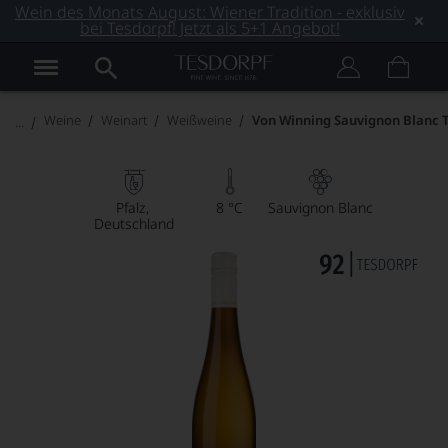
Wein des Monats August: Wiener Tradition - exklusiv
bei Tesdorpf! Jetzt als 5+1 Angebot!
Weine
Weinart
Weißweine
Von Winning Sauvignon Blanc T
Pfalz
8 °C
Sauvignon Blanc
Deutschland