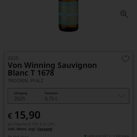
2025
Von Winning Sauvignon
Blanc T 1678
TROCKEN, PFALZ
Jahrgang
Volumen
2025
0,75 L
15,90
€
pro Flasche (0.75l),
€ 21,20
/L
inkl. Mwst. zzgl.
Versand
Lieferung (DE) 3 - 5 Werktage
Ab-Hof-Preis