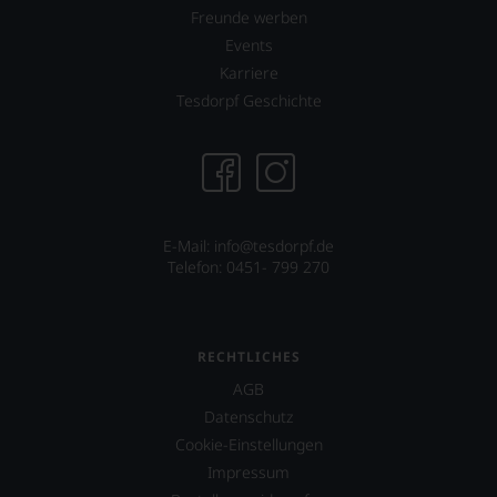
freuen
Freunde werben
uns
Events
sehr
Ihnen
Karriere
auf
Tesdorpf Geschichte
diesem
Weg
eine
weitere
Hilfe
an
die
E-Mail: info@tesdorpf.de
Hand
Telefon: 0451- 799 270
geben
zu
können,
den
RECHTLICHES
richtigen
Wein
AGB
zu
Datenschutz
finden.
Cookie-Einstellungen
Impressum