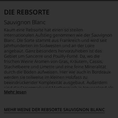
fundierte
Bewertungen
DIE REBSORTE
jedes
einzelnen
Weines.
Sauvignon Blanc
Warum
Kaum eine Rebsorte hat einen so steilen
also
internationalen Aufstieg genommen wie der Sauvignon
sollen
Blanc. Die Sorte stammt aus Frankreich und wird seit
Sie
Jahrhunderten im Südwesten und an der Loire
als
angebaut. Ganz besonders hervorzuheben ist das
Kunde
des
Gebiet um Sancerre und Pouilly-Fumé. Da, wo die
Hauses
frischen Weine Aromen von Gras, Kräutern, Cassis,
nicht
Stachelbeere und Limette und eine feine Mineralität
davon
durch die Böden aufweisen. Hier wie auch in Bordeaux
profitieren,
werden sie teilweise im kleinen Holzfass zu
statt
beeindruckender Komplexität ausgebaut. Außerdem
an
sind die Steiermark und Marlborough in Neuseeland als
Stelle
Mehr lesen
wichtigste Anbaugebiete zu nennen, die charaktervolle
sich
Weine aus der Sorte hervorbringen.
nur
auf
MEHR WEINE DER REBSORTE SAUVIGNON BLANC
Einschätzungen
einzelner