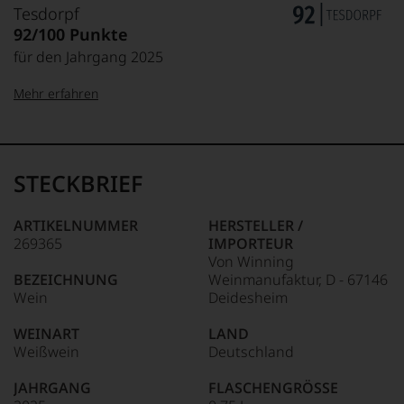
Tesdorpf
92/100 Punkte
für den Jahrgang 2025
Mehr erfahren
99–100 Punkte:
Tesdorpf
Der
Name
STECKBRIEF
Tesdorpf
95–98 Punkte:
steht
für
ARTIKELNUMMER
HERSTELLER /
»Fine
269365
IMPORTEUR
90–94 Punkte:
Wine«,
Von Winning
für
BEZEICHNUNG
Weinmanufaktur, D - 67146
die
Wein
Deidesheim
edlen
85–89 Punkte:
Weine
WEINART
LAND
der
Weißwein
Deutschland
Welt,
wie
JAHRGANG
FLASCHENGRÖSSE
kaum