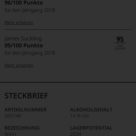
96/100 Punkte
für den Jahrgang 2018
Mehr erfahren
99–100 Punkte:
Tesdorpf
James Suckling
Der
95/100 Punkte
Name
für den Jahrgang 2018
Tesdorpf
95–98 Punkte:
steht
Mehr erfahren
für
»Fine
90–94 Punkte:
Wine«,
100-95 Punkte:
James
für
Suckling
die
Der
STECKBRIEF
edlen
85–89 Punkte:
Amerikaner
90 Punkte und
Weine
James
mehr:
der
Suckling,
ARTIKELNUMMER
ALKOHOLGEHALT
Welt,
Jahrgang
569748
14 % Vol.
wie
Unter 88
1958,
kaum
Punkte:
zählt
BEZEICHNUNG
LAGERPOTENTIAL
Unter 85 Punkte:
ein
heute
Wein
2034
anderer.