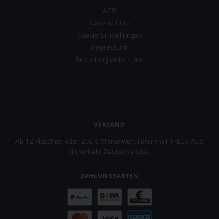
wirkte
sehr
AGB
James
Ihnen
Datenschutz
Suckling
auf
mit,
Cookie-Einstellungen
diesem
etwa
Weg
Impressum
in
eine
Bestellung widerrufen
dem
weitere
Dokumentarfilm
Hilfe
»Blood
an
into
die
Wine«
Hand
seines
geben
Freundes
zu
VERSAND
Maynard
können,
James
den
Ab 12 Flaschen oder 250 € Warenwert liefern wir FREI HAUS
Keenan
richtigen
(innerhalb Deutschlands).
von
Wein
der
zu
Rockband
finden.
ZAHLUNGSARTEN
Tool
über
dessen
Projekt