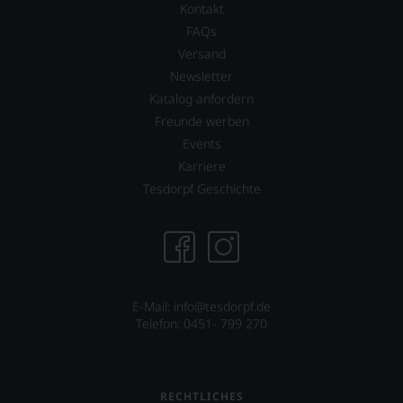
finden
Kontakt
wichtige
fortan
Persönlichkeiten
FAQs
an
vorstellt,
Versand
jedem
die
Wein
Newsletter
sich
auch
um
Katalog anfordern
unsere
den
Freunde werben
Tesdorpf-
Wein
Bewertung.
Events
verdient
Wir
Karriere
gemacht
beurteilen
haben,
Tesdorpf Geschichte
unsere
z.B.
Weine
Mike
nach
D.
dem
von
bekannten
der
und
berühmten
bewährten
Rockband
E-Mail: info@tesdorpf.de
100-
Beastie
Telefon: 0451- 799 270
Punkte-
Boys.
System.
Auch
Wir
in
freuen
RECHTLICHES
Filmen
uns