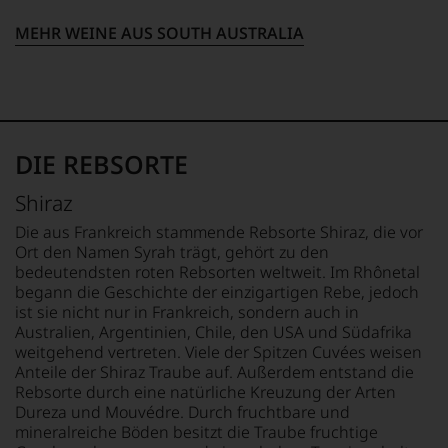
der
Verkostungsteam
80er
des
MEHR WEINE AUS SOUTH AUSTRALIA
Jahre
Hauses
führten
Tesdorpf,
ihn
diskutieren
erste
leidenschaftlich,
Reisen
aber
nach
konstruktiv
Europa,
jeden
DIE REBSORTE
wo
Wein
er
im
Shiraz
seine
Hinblick
große
Die aus Frankreich stammende Rebsorte Shiraz, die vor
auf
Liebe
Herkunft,
Ort den Namen Syrah trägt, gehört zu den
zu
Stilistik,
bedeutendsten roten Rebsorten weltweit. Im Rhônetal
den
Rebsortentypizität
begann die Geschichte der einzigartigen Rebe, jedoch
Top-
und
ist sie nicht nur in Frankreich, sondern auch in
Weinen
Charakteristik.
Australien, Argentinien, Chile, den USA und Südafrika
aus
Und
weitgehend vertreten. Viele der Spitzen Cuvées weisen
Bordeaux
daraus
Anteile der Shiraz Traube auf. Außerdem entstand die
und
ergeben
Rebsorte durch eine natürliche Kreuzung der Arten
Italien
sich
Dureza und Mouvédre. Durch fruchtbare und
entdeckte.
fundierte
mineralreiche Böden besitzt die Traube fruchtige
Ab
Bewertungen