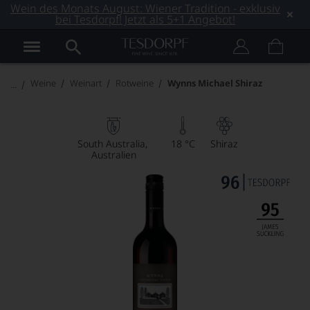
Wein des Monats August: Wiener Tradition - exklusiv
bei Tesdorpf! Jetzt als 5+1 Angebot!
Weine
Weinart
Rotweine
Wynns Michael Shiraz
South Australia
18 °C
Shiraz
Australien