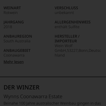
zu
Das
den
WEINART
VERSCHLUSS
dokumentieren
bedeutendsten
Rotwein
unbekannt
wir
und
auch
einflussreichsten
und
JAHRGANG
ALLERGENHINWEIS
Weinkritikern
gerade
2018
enthält Sulfite
der
mit
Welt.
Bewertungen
ANBAUREGION
HERSTELLER /
Dabei
und
South Australia
IMPORTEUR
geriet
Medaillen
Wein Wolf
er
renommierter
ANBAUGEBIET
GmbH,53227,Bonn,Deutsc
mehr
Weinjournalisten
Coonawarra
hland
über
oder
Umwege
Mehr lesen
Fachpublikationen
in
APPELLATION
LAND
in
die
Coonawarra
Australien
unseren
Weinwelt,
Aussendungen
denn
REBSORTEN
FLASCHENGRÖSSE
oder
er
100% Shiraz
0,75 L
in
DER WINZER
studierte
unserem
zunächst
TRINKTEMPERATUR
GESCHMACK
Webshop,
Wynns Coonawarra Estate
Journalismus
18 °C
trocken
um
an
zu
Beinahe 100 Jahre australischer Weinbau gingen in das
der