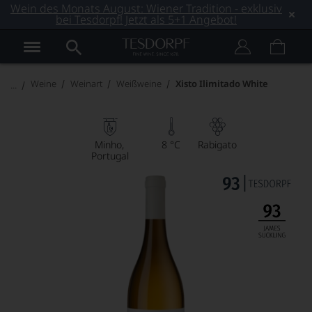
Wein des Monats August: Wiener Tradition - exklusiv
bei Tesdorpf! Jetzt als 5+1 Angebot!
Weine
Weinart
Weißweine
Xisto Ilimitado White
Minho
8 °C
Rabigato
Portugal