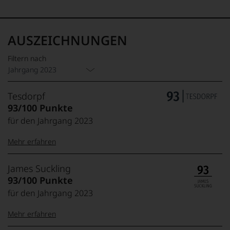
AUSZEICHNUNGEN
Filtern nach
Jahrgang 2023
Tesdorpf
93/100 Punkte
für den Jahrgang 2023
Mehr erfahren
99–100 Punkte:
Tesdorpf
James Suckling
Der
93/100 Punkte
Name
für den Jahrgang 2023
Tesdorpf
95–98 Punkte:
steht
Mehr erfahren
für
»Fine