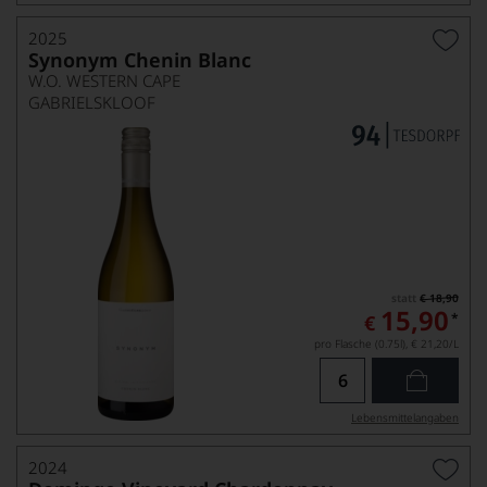
2025
Synonym Chenin Blanc
W.O. WESTERN CAPE
GABRIELSKLOOF
statt
€ 18,90
15,90
*
€
pro Flasche (0.75l),
€ 21,20
/L
Lebensmittel­angaben
2024