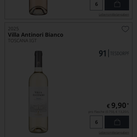
Lebensmittel­angaben
2025
Villa Antinori Bianco
TOSCANA IGT
9,90
*
€
pro Flasche (0.75l),
€ 13,20
/L
Lebensmittel­angaben