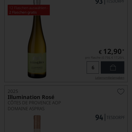
12 Flaschen auswählen -
2 Flaschen gratis
12,90
*
€
pro Flasche (0.75l),
€ 17,20
/L
Lebensmittel­angaben
2025
Illumination Rosé
CÔTES DE PROVENCE AOP
DOMAINE ASPRAS