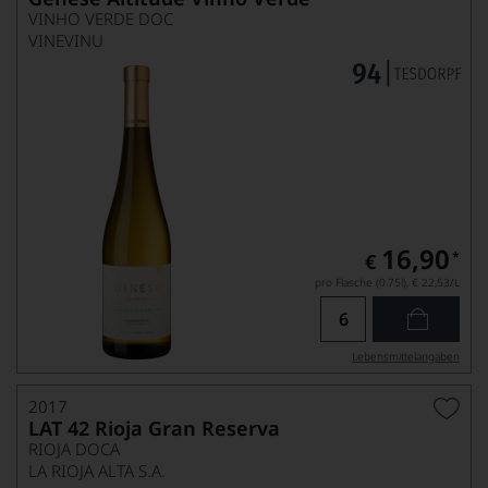
VINHO VERDE DOC
VINEVINU
16,90
*
€
pro Flasche (0.75l),
€ 22,53
/L
Lebensmittel­angaben
2017
LAT 42 Rioja Gran Reserva
RIOJA DOCA
LA RIOJA ALTA S.A.