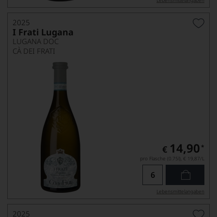
Lebensmittel­angaben
2025
I Frati Lugana
LUGANA DOC
CÀ DEI FRATI
14,90
*
€
pro Flasche (0.75l),
€ 19,87
/L
Lebensmittel­angaben
2025