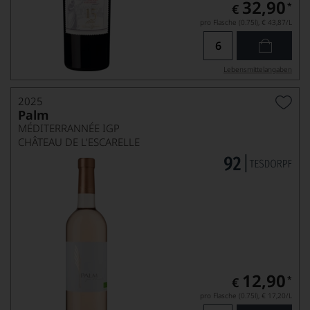
32,90
*
€
pro Flasche (0.75l),
€ 43,87
/L
Lebensmittel­angaben
2025
Palm
MÉDITERRANNÉE IGP
CHÂTEAU DE L'ESCARELLE
12,90
*
€
pro Flasche (0.75l),
€ 17,20
/L