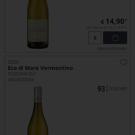
14,90
*
€
pro Flasche (0.75l),
€ 19,87
/L
Lebensmittel­angaben
2025
Eco di Mare Vermentino
TOSCANA IGT
ARGENTIERA