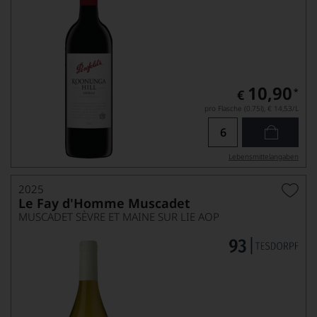
10,90
*
€
pro Flasche (0.75l),
€ 14,53
/L
Lebensmittel­angaben
2025
Le Fay d'Homme Muscadet
MUSCADET SÈVRE ET MAINE SUR LIE AOP