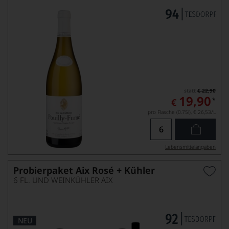
statt
€ 22,90
19,90
*
€
pro Flasche (0.75l),
€ 26,53
/L
Lebensmittel­angaben
Probierpaket Aix Rosé + Kühler
6 FL. UND WEINKÜHLER AIX
NEU