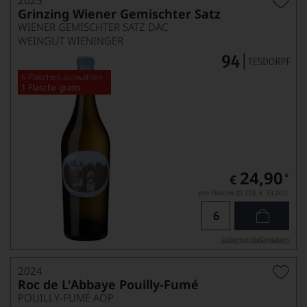
Grinzing Wiener Gemischter Satz
WIENER GEMISCHTER SATZ DAC
WEINGUT WIENINGER
6 Flaschen auswählen -
1 Flasche gratis
24,90
*
€
pro Flasche (0.75l),
€ 33,20
/L
Lebensmittel­angaben
2024
Roc de L'Abbaye Pouilly-Fumé
POUILLY-FUMÉ AOP