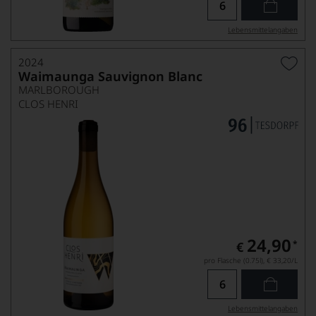
Lebensmittel­angaben
2024
Waimaunga Sauvignon Blanc
MARLBOROUGH
CLOS HENRI
24,90
*
€
pro Flasche (0.75l),
€ 33,20
/L
Lebensmittel­angaben