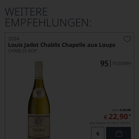
WEITERE
EMPFEHLUNGEN:
2024
Louis Jadot Chablis Chapelle aux Loups
CHABLIS AOP
statt
€ 26,90
22,90
*
€
pro Flasche (0.75l),
€ 30,53
/L