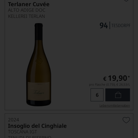
Terlaner Cuvée
ALTO ADIGE DOC
KELLEREI TERLAN
19,90
*
€
pro Flasche (0.75l),
€ 26,53
/L
Lebensmittel­angaben
2024
Insoglio del Cinghiale
TOSCANA IGT
TENUTA DI BISERNO