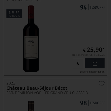
NEUER
JAHRGANG
25,90
*
€
pro Flasche (0.75l),
€ 34,53
/L
Lebensmittel­angaben
2023
Château Beau-Séjour Bécot
SAINT-EMILION AOP, 1ER GRAND CRU CLASSÉ B