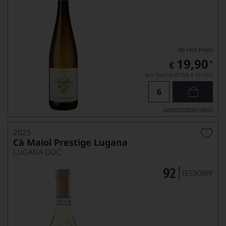
Ab-Hof-Preis
19,90
*
€
pro Flasche (0.75l),
€ 26,53
/L
Lebensmittel­angaben
2025
Cà Maiol Prestige Lugana
LUGANA DOC