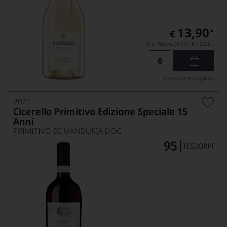
13,90
*
€
pro Flasche (0.75l),
€ 18,53
/L
Lebensmittel­angaben
2021
Cicerello Primitivo Edizione Speciale 15
Anni
PRIMITIVO DI MANDURIA DOC