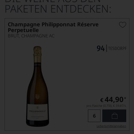
PAKETEN ENTDECKEN:
Champagne Philipponnat Réserve
Perpetuelle
BRUT, CHAMPAGNE AC
44,90
*
€
pro Flasche (0.75l),
€ 59,87
/L
Lebensmittel­angaben