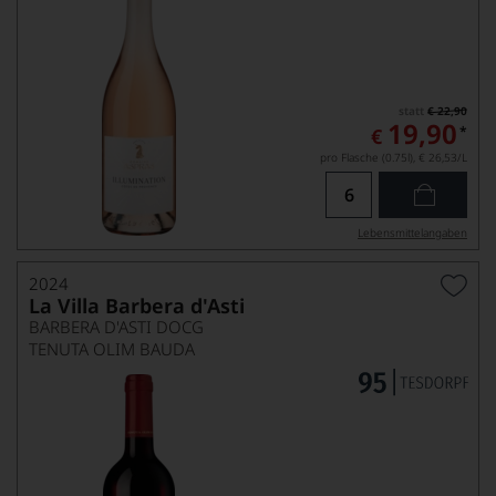
statt
€ 22,90
19,90
*
€
pro Flasche (0.75l),
€ 26,53
/L
Lebensmittel­angaben
2024
La Villa Barbera d'Asti
BARBERA D'ASTI DOCG
TENUTA OLIM BAUDA