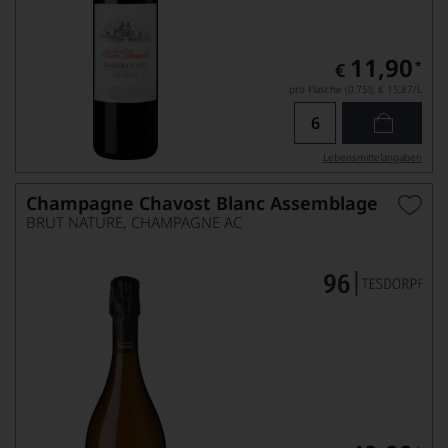
11,90
*
€
pro Flasche (0.75l),
€ 15,87
/L
Lebensmittel­angaben
Champagne Chavost Blanc Assemblage
BRUT NATURE, CHAMPAGNE AC