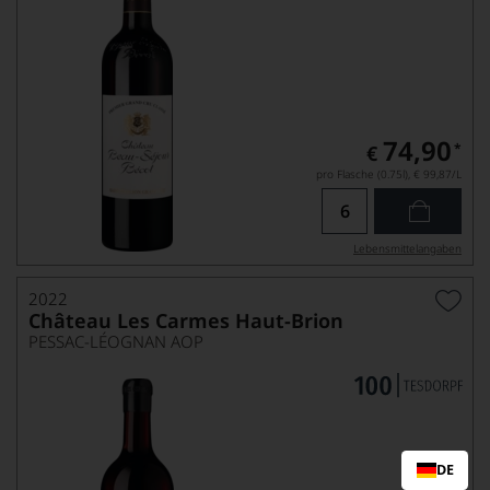
74,90
*
€
pro Flasche (0.75l),
€ 99,87
/L
Lebensmittel­angaben
2022
Château Les Carmes Haut-Brion
PESSAC-LÉOGNAN AOP
DE