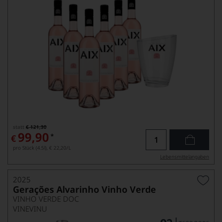
statt
€ 121,30
99,90
*
€
pro Stück (4.5l),
€ 22,20
/L
Lebensmittel­angaben
2025
Gerações Alvarinho Vinho Verde
VINHO VERDE DOC
VINEVINU