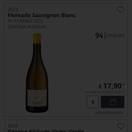
2025
Floreado Sauvignon Blanc
ALTO ADIGE DOC
CANTINA ANDRIAN
17,90
*
€
pro Flasche (0.75l),
€ 23,87
/L
Lebensmittel­angaben
2025
Génese Altitude Vinho Verde