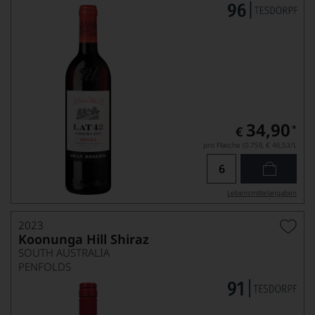
34,90
*
€
pro Flasche (0.75l),
€ 46,53
/L
Lebensmittel­angaben
2023
Koonunga Hill Shiraz
SOUTH AUSTRALIA
PENFOLDS