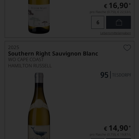
16,90
*
€
pro Flasche (0.75l),
€ 22,53
/L
Lebensmittel­angaben
2025
Southern Right Sauvignon Blanc
WO CAPE COAST
HAMILTON RUSSELL
14,90
*
€
pro Flasche (0.75l),
€ 19,87
/L