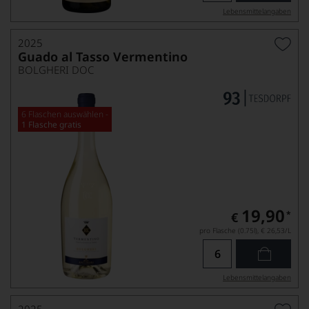
Lebensmittel­angaben
2025
Guado al Tasso Vermentino
BOLGHERI DOC
6 Flaschen auswählen -
1 Flasche gratis
19,90
*
€
pro Flasche (0.75l),
€ 26,53
/L
Lebensmittel­angaben
2025