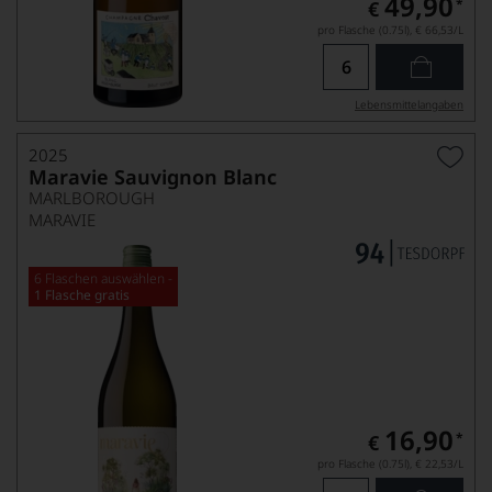
49,90
*
€
pro Flasche (0.75l),
€ 66,53
/L
Lebensmittel­angaben
2025
Maravie Sauvignon Blanc
MARLBOROUGH
MARAVIE
6 Flaschen auswählen -
1 Flasche gratis
16,90
*
€
pro Flasche (0.75l),
€ 22,53
/L