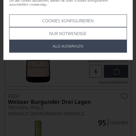
Um alle Cookies abzulehnen, wählen Sie unter »Cookies konfigurieren«
ausschließlich »notwendig«.
COOKIES KONFIGURIEREN
NUR NOTWENDIGE
ALLE AUSWÄHLEN
59,90
*
€
pro Flasche (0.75l),
€ 79,87
/L
Lebensmittel­angaben
2024
Weisser Burgunder Drei Lagen
TROCKEN, PFALZ
WEINGUT ÖKONOMIERAT REBHOLZ