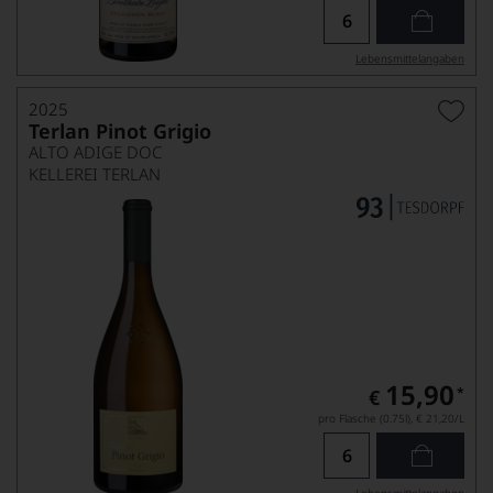
Lebensmittel­angaben
2025
Terlan Pinot Grigio
ALTO ADIGE DOC
KELLEREI TERLAN
15,90
*
€
pro Flasche (0.75l),
€ 21,20
/L