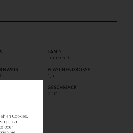
S
LAND
Frankreich
HINWEIS
FLASCHENGRÖSSE
ite
1,5 L
R / IMPORTEUR
GESCHMACK
 BILLECART-
brut
, 40, rue Carnot,
UIL-SUR-AY, France
zählen Cookies,
diglich zu
te oder
rien Sie