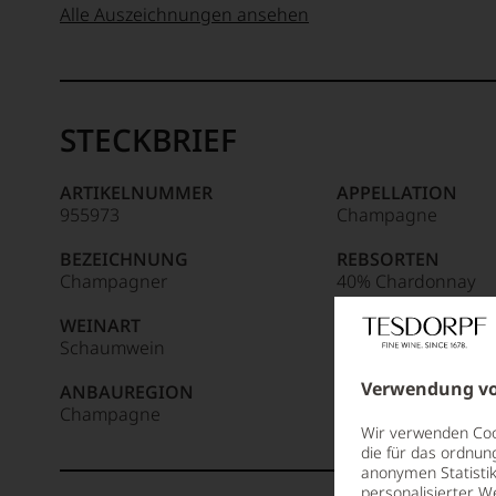
wie
Suckling
89-80 Punkte:
Alle Auszeichnungen ansehen
beliebte
kaum
Der
Magazin
ein
90 Punkte und
Amerikaner
Unter 85 Punkte:
79-70
wurde
anderer.
mehr:
James
Punkte:
1980
Das
Suckling,
in
dokumentieren
STECKBRIEF
Jahrgang
Österreich
Unter 88
wir
69-60
1958,
ins
Punkte:
auch
Punkte:
zählt
Leben
ARTIKELNUMMER
APPELLATION
und
heute
gerufen.
955973
Champagne
gerade
zu
59-50 Punkte:
Es
mit
den
ist
BEZEICHNUNG
REBSORTEN
Bewertungen
bedeutendsten
das
Champagner
40% Chardonnay
und
und
älteste
30% Pinot Meunier
Medaillen
einflussreichsten
und
WEINART
30% Pinot Noir
renommierter
Weinkritikern
heute
Schaumwein
Weinjournalisten
der
auch
TRINKTEMPERATU
oder
Welt.
Verwendung vo
ANBAUREGION
8 °C
auflagenstärkste
Fachpublikationen
Dabei
Champagne
Wein-
in
geriet
Wir verwenden Cook
und
unseren
die für das ordnun
er
Gourmetmagazin
Aussendungen
anonymen Statistik
mehr
Österreichs.
personalisierter W