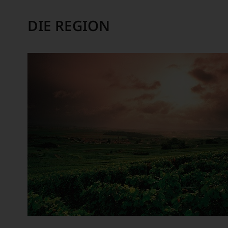
sich
haben
Das
aber
festgestellt,
Magazin
vor
DIE REGION
dass
berichtet
allen
manch
im
Dingen
eine
Schwerpunkt
nach
Bewertung
über
1978
schwer
Wein,
zunehmend
nachvollziehbar
zumeist
der
ist
aus
Weinwelt
oder
Österreich,
zu.
am
aber
Ein
Wein
auch
entscheidender
vorbeigeht.
über
Schritt
Aus
gastronomische
war
diesem
Trends,
die
Grund
Trendprodukte,
Aufnahme
haben
aus
der
wir
dem
Arbeit
beschlossen:
Bereich
für
Essen
das
WIR
und
international
WERDEN