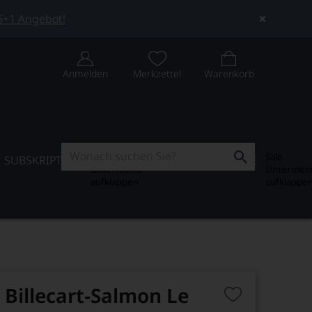
 5+1 Angebot!
Anmelden
Merkzettel
Warenkorb
Subskription
Sale
SUBSKRIPTION
WEIN-JOURNAL
SALE
Untermenü
Untermen
aufklappen
aufklappe
illecart-Salmon Le