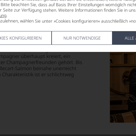
Bitte beachten Sie, dass auf Basis Ihrer Einstellungen womöglich nich
er Seite zur Verfügung stehen. Weitere Informationen finden Sie in un
ung
.
zulehnen, wählen Sie unter »Cookies konfigurieren« ausschließlich »no
ne der ältesten Familiendynastien in der
KIES KONFIGURIEREN
NUR NOTWENDIGE
ALLE
 Roland Billecart das Haus in der 7.
eser exklusive Erzeuger Geschichte
mpagner überhaupt kreiert, ein
ter Champagnerfreunden gehört. Bis
llecart-Salmon beinahe unerreicht
Charakteristik ist er schlichtweg