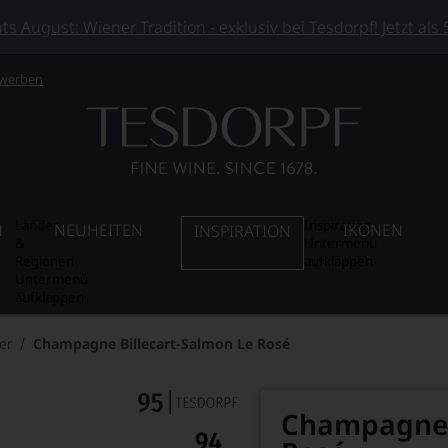
 August: Wiener Tradition - exklusiv bei Tesdorpf! Jetzt als
 werben
Länder
Inspiration
N
NEUHEITEN
IKONEN
INSPIRATION
&
Untermenü
Regionen
aufklappen
Untermenü
aufklappen
er
Champagne Billecart-Salmon Le Rosé
Champagne B