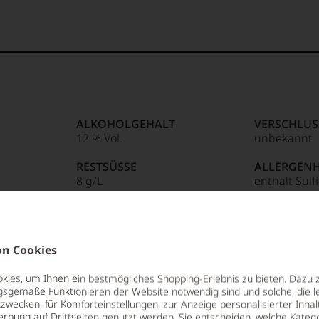
ALKOHOLGEHALT
VERSCHLUS
12 % Vol.
unbekannt
RESTSÜSSE
ALLERGEN
8 g/L
enthält Sulf
SÄUREGEHALT
HERSTELLE
8,4 g/L
CHAMPAGNE
R
SALMON S.A.
n Cookies
LAGERPOTENTIAL
51160 MARE
2028
ies, um Ihnen ein bestmögliches Shopping-Erlebnis zu bieten. Dazu 
gsgemäße Funktionieren der Website notwendig sind und solche, die le
zwecken, für Komforteinstellungen, zur Anzeige personalisierter Inhal
erbung auf Drittseiten genutzt werden. Sie entscheiden, welche Katego