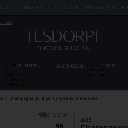
 August: Wiener Tradition - exklusiv bei Tesdorpf! Jetzt als
 werben
Länder
Inspiration
N
NEUHEITEN
IKONEN
INSPIRATION
&
Untermenü
Regionen
aufklappen
Untermenü
aufklappen
er
Champagne Bollinger La Grande Année Rosé
2015
Champagne 