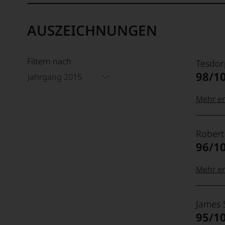
leichte Cremigkeit, gewinnt etwas Volumen und schli
AUSZEICHNUNGEN
Filtern nach
Tesdor
98/1
Jahrgang 2015
Mehr er
99–100
Tesdor
Robert
Der
96/1
Name
Tesdor
95–98 
steht
Mehr er
für
»Fine
100-96
Rober
90–94 
Wine«,
James 
Parker
für
95/1
Ganz
die