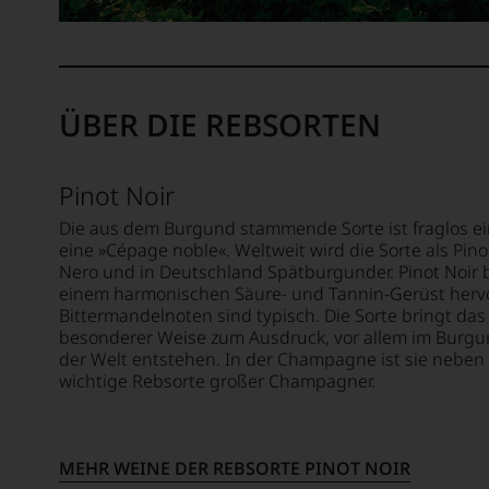
der
wir
aufste
Arbeit
beschl
sollte.
für
Bahnb
WIR
das
war
WERD
interna
seine
UNSER
ÜBER DIE REBSORTEN
hoch
Erfind
WEINE
renom
des
AUCH
Fachjo
100
SELBS
»Wine
Pinot Noir
Punkte
BEWER
Specta
System
Die aus dem Burgund stammende Sorte ist fraglos ei
1981,
Wir,
für
eine »Cépage noble«. Weltweit wird die Sorte als Pinot
die
das
Nero und in Deutschland Spätburgunder. Pinot Noir b
Weinb
Zusam
Expert
einem harmonischen Säure- und Tannin-Gerüst herv
das
sollte
und
Bittermandelnoten sind typisch. Die Sorte bringt das
sich
fast
Verkos
besonderer Weise zum Ausdruck, vor allem im Burgun
rasch
30
des
der Welt entstehen. In der Champagne ist sie neben
neben
Jahre
Hause
wichtige Rebsorte großer Champagner.
dem
andaue
Tesdor
bis
diskuti
Zu
dahin
leidens
Beginn
üblich
MEHR WEINE DER REBSORTE PINOT NOIR
aber
der
20