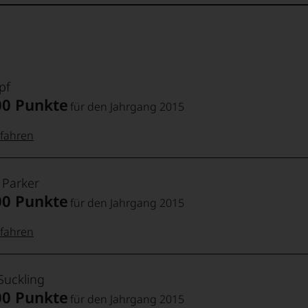
eßt dann lang und fruchtig.
pf
00 Punkte
für den Jahrgang 2015
fahren
 Punkte:
pf
 Parker
00 Punkte
für den Jahrgang 2015
pf
Punkte:
fahren
 Punkte:
t
Punkte:
Suckling
00 Punkte
für den Jahrgang 2015