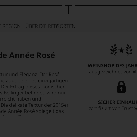
E REGION
ÜBER DIE REBSORTEN
de Année Rosé
WEINSHOP DES JAHR
ausgezeichnet von »F
tur und Eleganz. Der Rosé
die Zugabe eines einzigartigen
 Der Ertrag dieses ikonischen
 Bollinger befindet, wird nur
erreicht haben und
SICHER EINKAU
Die delikate Textur der 2015er
zertifiziert von Trust
nde Année Rosé spiegelt das
r, klarer Champagner voller
duftet nach Erdbeeren und
nnert an Blutorangen und
Im Finale entfaltet er eine