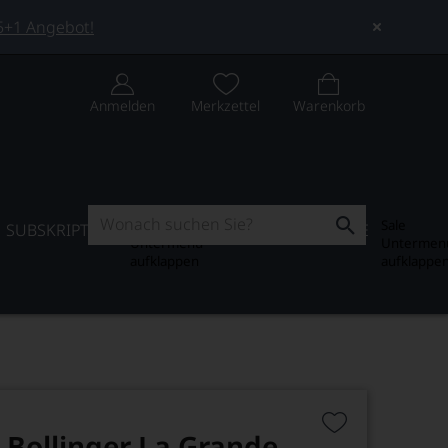
 5+1 Angebot!
Anmelden
Merkzettel
Warenkorb
Subskription
Sale
SUBSKRIPTION
WEIN-JOURNAL
SALE
Untermenü
Untermen
aufklappen
aufklappe
Bollinger La Grande