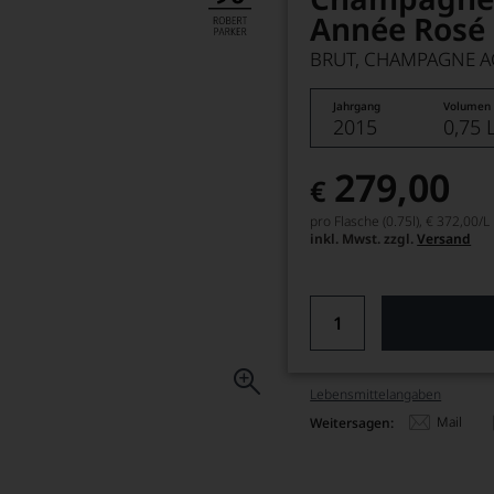
Année Rosé
BRUT, CHAMPAGNE A
Jahrgang
Volumen
2015
0,75 
279,00
€
pro Flasche (0.75l),
€ 372,00
/L
inkl. Mwst. zzgl.
Versand
Lebensmittel­angaben
Mail
Weitersagen: