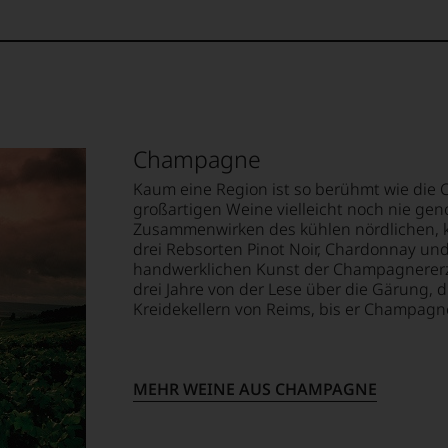
hren in den Kreidekellern Epernay. Der
uchers
teht in einem kleinen ummauerten
e
gen Reben, gelegen hinter dem
us Ende des 19. Jahrhunderts Europas
in Wunder verschont. Die Reben in diesem
it über 100 Jahre alten Wurzeln tief in den
ellt,
tter
cht mehr. Sie erbringen einen unglaublich
Champagne
llerdings leider minimal ausfallen.
n
Kaum eine Region ist so berühmt wie die 
te«,
tung
großartigen Weine vielleicht noch nie ge
Zusammenwirken des kühlen nördlichen, k
mend
llziehbar
drei Rebsorten Pinot Noir, Chardonnay un
handwerklichen Kunst der Champagnererz
it
lt
drei Jahre von der Lese über die Gärung, 
Kreidekellern von Reims, bis er Champagne
eidender
geht.
tendsten
ationen
MEHR WEINE AUS CHAMPAGNE
m
ationalen
hme
lt