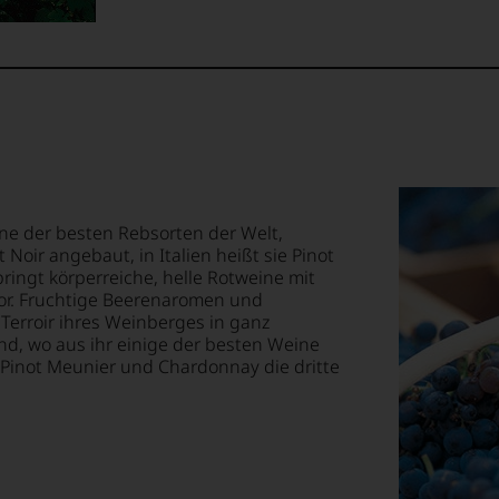
igen
ossen:
rechend
EN
tional
E
ung
mierte
urnal
T
-
TEN.
tor«
s
ne der besten Rebsorten der Welt,
 Noir angebaut, in Italien heißt sie Pinot
ringt körperreiche, helle Rotweine mit
ewertungen,
menarbeit
en-
or. Fruchtige Beerenaromen und
 Terroir ihres Weinberges in ganz
tungsteam
d, wo aus ihr einige der besten Weine
 Pinot Meunier und Chardonnay die dritte
s
rn.
pf,
eren
chaftlich,
en