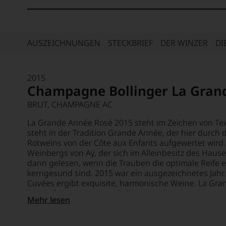
AUSZEICHNUNGEN
STECKBRIEF
DER WINZER
DI
2015
Champagne Bollinger La Gran
BRUT, CHAMPAGNE AC
La Grande Année Rosé 2015 steht im Zeichen von Tex
steht in der Tradition Grande Année, der hier durch 
Rotweins von der Côte aux Enfants aufgewertet wird.
Weinbergs von Aÿ, der sich im Alleinbesitz des Hauses
dann gelesen, wenn die Trauben die optimale Reife 
kerngesund sind. 2015 war ein ausgezeichnetes Jahr. 
Cuvées ergibt exquisite, harmonische Weine. La Gra
Savoir-faire des Hauses Bollinger wider, ein sehr pure
Mehr lesen
Eleganz und Finesse. Er strahlt in hellem Pink und 
Rhabarber. Der Geschmack ist saftig und frisch, eri
Aprikose, die schön zu seiner seidigen Textur passen. 