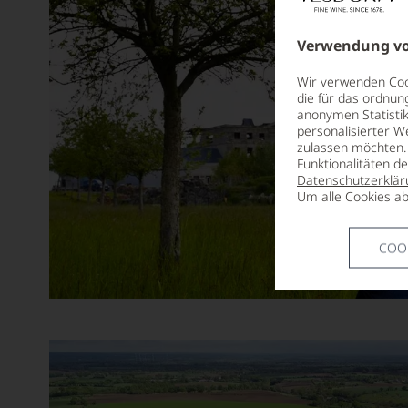
Aurore Casanova
Ausone
Verwendung vo
Azabache
Wir verwenden Cook
die für das ordnun
Barón de Ley
anonymen Statistik
personalisierter W
Baron Philippe de Rothschild
zulassen möchten. 
Funktionalitäten d
Barone Pizzini
Datenschutzerklär
Um alle Cookies ab
Barone Ricasoli
Barons de Rothschild
COO
Bassermann-Jordan
Batailley
Battenfeld Spanier
Beau-Séjour Bécot
Beaulieu Vineyard