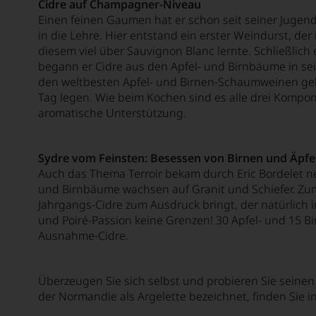
Cidre auf Champagner-Niveau
Einen feinen Gaumen hat er schon seit seiner Jugend
Bersano
in die Lehre. Hier entstand ein erster Weindurst, d
Bertani
diesem viel über Sauvignon Blanc lernte. Schließlich
begann er Cidre aus den Apfel- und Birnbäume in sein
Béru
den weltbesten Apfel- und Birnen-Schaumweinen gebra
Tag legen. Wie beim Kochen sind es alle drei Kompon
Beychevelle
aromatische Unterstützung.
Bickel-Stumpf
Billard Rochepot
Sydre vom Feinsten: Besessen von Birnen und Äpfe
Auch das Thema Terroir bekam durch Eric Bordelet n
Billecart-Salmon
und Birnbäume wachsen auf Granit und Schiefer. Zum
Binigrau Vins y Vinyes
Jahrgangs-Cidre zum Ausdruck bringt, der natürlich i
und Poiré-Passion keine Grenzen! 30 Apfel- und 15 B
Biondi Santi Jacopo
Ausnahme-Cidre.
Biserno
Überzeugen Sie sich selbst und probieren Sie seinen
Bisol de Siderio & Figli
der Normandie als Argelette bezeichnet, finden Sie 
Black Forest Distillers