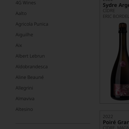
4G Wines
Sydre Arg
CIDRE
Aalto
ERIC BORDE
Agricola Punica
Aiguilhe
Aix
Albert Lebrun
Aldobrandesca
Aline Beauné
Allegrini
Almaviva
Altesino
2022
Alvaredo-Hobbs
Poiré Gran
CIDRE, MAG