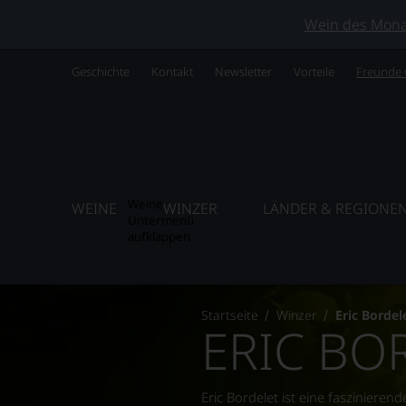
Wein des Monats
Geschichte
Kontakt
Newsletter
Vorteile
Freunde
Weine
WEINE
WINZER
LÄNDER & REGIONE
Untermenü
aufklappen
Startseite
Winzer
Eric Bordel
ERIC BO
Eric Bordelet ist eine fasziniere