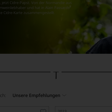
, jetzt Cidre-Papst. Von der Normandie aus
umweinliebhaber und hat in Alain Passards
ste Cidre-Karte zusammengestellt.
ch:
Unsere Empfehlungen
2023