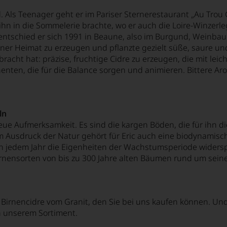
. Als Teenager geht er im Pariser Sternerestaurant „Au Trou
er ihn in die Sommelerie brachte, wo er auch die Loire-Winz
 entschied er sich 1991 in Beaune, also im Burgund, Weinbau
er Heimat zu erzeugen und pflanzte gezielt süße, saure und b
cht hat: präzise, fruchtige Cidre zu erzeugen, die mit lei
enten, die für die Balance sorgen und animieren. Bittere Aro
ln
eue Aufmerksamkeit. Es sind die kargen Böden, die für ihn 
 Ausdruck der Natur gehört für Eric auch eine biodynamisch
n jedem Jahr die Eigenheiten der Wachstumsperiode widerspieg
irnensorten von bis zu 300 Jahre alten Bäumen rund um seine
 Birnencidre vom Granit, den Sie bei uns kaufen können. Un
in unserem Sortiment.