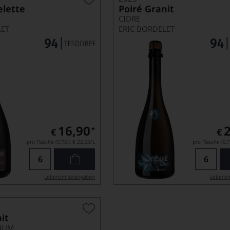
elette
Poiré Granit
CIDRE
LET
ERIC BORDELET
16,90
*
€
€
pro Flasche (0.75l),
€ 22,53
/L
pro Flasche (0.7
Lebensmittel­angaben
Lebensm
it
NUM