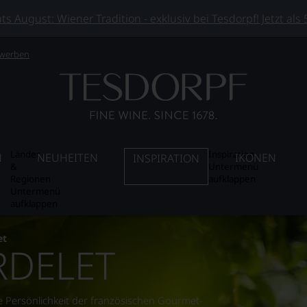
 August: Wiener Tradition - exklusiv bei Tesdorpf! Jetzt als
 werben
Länder
Inspiration
N
NEUHEITEN
IKONEN
INSPIRATION
&
Untermenü
Regionen
aufklappen
Untermenü
aufklappen
et
RDELET
nde Persönlichkeit der französischen Gourmet-