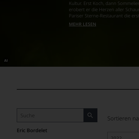
Kultur. Erst Koch, dann Sommelier
erobert er die Herzen aller Scha
Pariser Sterne-Restaurant die er
MEHR LESEN
Dieses
Bild
wurde
mithilfe
von
KI
verändert.
Sortieren na
Eric Bordelet
2022