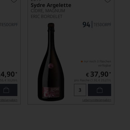
Sydre Argelette
CIDRE, MAGNUM
ERIC BORDELET
nur noch 3 Flaschen
verfügbar
24,90
37,90
*
*
€
5l),
€ 33,20
/L
pro Flasche (1.5l),
€ 25,27
/L
ittel­angaben
Lebensmittel­angaben