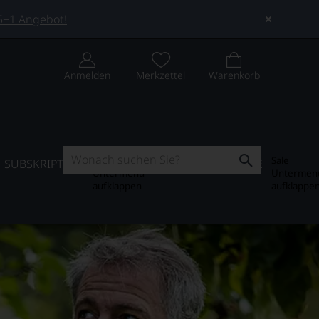
 5+1 Angebot!
Anmelden
Merkzettel
Warenkorb
Subskription
Sale
SUBSKRIPTION
WEIN-JOURNAL
SALE
Untermenü
Untermen
aufklappen
aufklappe