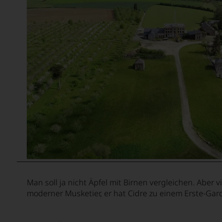
Beauregard
Beaurenard
Beauséjour Duffau-Lagarrosse
Bel-Air
Belair-Monange
Belgrave
Bellavista
Benjamin de Rothschild & Vega Sicil
Berliquet
Berlucchi
Man soll ja nicht Äpfel mit Birnen vergleichen. Aber 
moderner Musketier, er hat Cidre zu einem Erste-Ga
Bernard Defaix
Bernard Reverdy et Fils