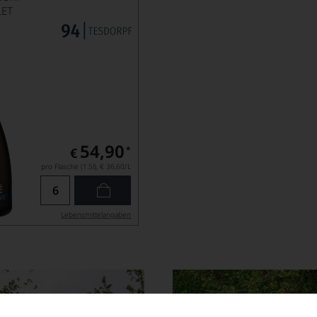
LET
54,90
*
€
pro Flasche (1.5l),
€ 36,60
/L
Lebensmittel­angaben