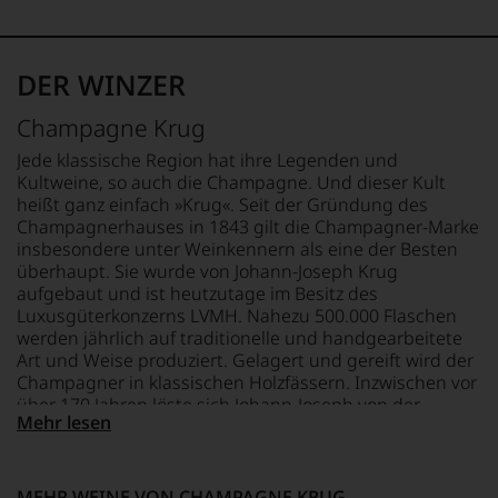
100% Pinot Noir
und
GESCHMACK
Medaillen
TRINKTEMPERATUR
brut
renommierter
9 °C
DER WINZER
Weinjournalisten
oder
ALKOHOLGEHALT
Champagne Krug
Fachpublikationen
12,5 % Vol.
in
Jede klassische Region hat ihre Legenden und
unseren
Kultweine, so auch die Champagne. Und dieser Kult
Aussendungen
heißt ganz einfach »Krug«. Seit der Gründung des
oder
Champagnerhauses in 1843 gilt die Champagner-Marke
in
insbesondere unter Weinkennern als eine der Besten
unserem
überhaupt. Sie wurde von Johann-Joseph Krug
Webshop,
aufgebaut und ist heutzutage im Besitz des
um
zu
Luxusgüterkonzerns LVMH. Nahezu 500.000 Flaschen
unterstreichen,
werden jährlich auf traditionelle und handgearbeitete
auf
Art und Weise produziert. Gelagert und gereift wird der
welch
Champagner in klassischen Holzfässern. Inzwischen vor
hohem
über 170 Jahren löste sich Johann-Joseph von der
Niveau
Mehr lesen
seinerzeit traditionellen Denkweise, um seine Vision,
sich
eine »neue Art von Champagner« zu kreieren, verfolgen
unsere
zu können. Trotz der unberechenbaren klimatischen
Weinselektion
Vorrausetzungen ist es ihm gelungen, einen
MEHR WEINE VON CHAMPAGNE KRUG