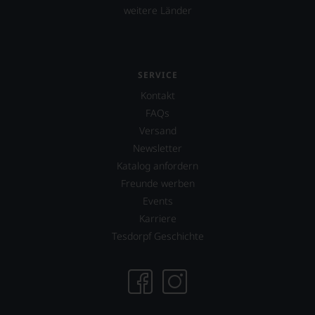
Bewertung.
weitere Länder
Wir
beurteilen
unsere
Weine
nach
SERVICE
dem
Kontakt
bekannten
und
FAQs
bewährten
Versand
100-
Newsletter
Punkte-
System.
Katalog anfordern
Wir
Freunde werben
freuen
Events
uns
Karriere
sehr
Ihnen
Tesdorpf Geschichte
auf
diesem
Weg
eine
weitere
Hilfe