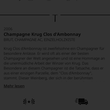
2006
Champagne Krug Clos d'Ambonnay
BRUT, CHAMPAGNE AC, EINZELHOLZKISTE
Krug Clos d'Ambonnay ist zweifelsohne ein Champagner für
besondere Anlässe. Er wird oft als einer der besten
Champagner der Welt angesehen und ist eine Hommage an
die unermüdliche Arbeit der Winzer von Krug. Das
Besondere an diesem Champagner ist die Tatsache, dass er
aus einer einzigen Parzelle, dem "Clos d'Ambonnay",
stammt. Dieser Weinberg, der sich in der berühmten
Weinregion Aÿ in der Champagne befindet, umfasst lediglich
Mehr lesen
0,68 Hektar und ist ausschließlich mit Pinot Noir-Reben
bepflanzt. Die Reben hier sind mehr als fünf Jahrzehnte alt
und wurden sorgfältig gepflegt, um die höchstmögliche
Qualität der Trauben zu gewährleisten. Dieser Chamüagner
ist nicht nur ein Getränk, sondern ein Erlebnis, das die Sinne