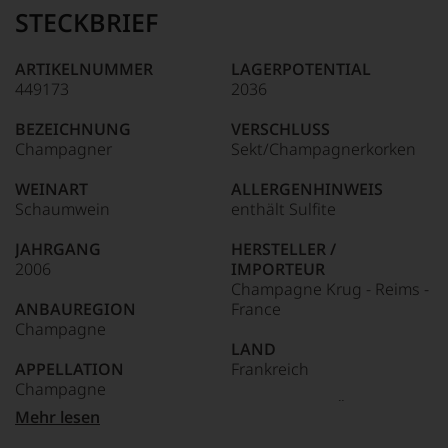
Name
STECKBRIEF
Tesdorpf
95–98 Punkte:
steht
für
ARTIKELNUMMER
LAGERPOTENTIAL
»Fine
449173
2036
90–94 Punkte:
Wine«,
für
BEZEICHNUNG
VERSCHLUSS
die
Champagner
Sekt/Champagnerkorken
edlen
85–89 Punkte:
Weine
WEINART
ALLERGENHINWEIS
der
Schaumwein
enthält Sulfite
Welt,
wie
JAHRGANG
HERSTELLER /
kaum
2006
IMPORTEUR
Unter 85 Punkte:
ein
Champagne Krug - Reims -
anderer.
ANBAUREGION
France
Das
Champagne
dokumentieren
LAND
wir
APPELLATION
Frankreich
auch
Champagne
und
gerade
FLASCHENGRÖSSE
Mehr lesen
mit
REBSORTEN
0,75 L
Bewertungen