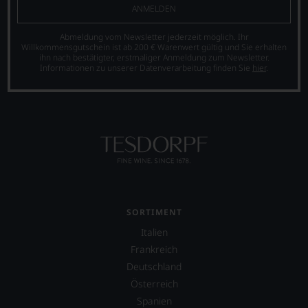
können.
ANMELDEN
Natürlich
Abmeldung vom Newsletter jederzeit möglich. Ihr
müssen
Willkommensgutschein ist ab 200 € Warenwert gültig und Sie erhalten
Sie
ihn nach bestätigter, erstmaliger Anmeldung zum Newsletter.
in
Informationen zu unserer Datenverarbeitung finden Sie
hier
.
Zukunft
auf
R.
Parker
&
Co,
nicht
verzichten,
aber
Sie
finden
SORTIMENT
fortan
Italien
an
jedem
Frankreich
Wein
Deutschland
auch
Österreich
unsere
Tesdorpf-
Spanien