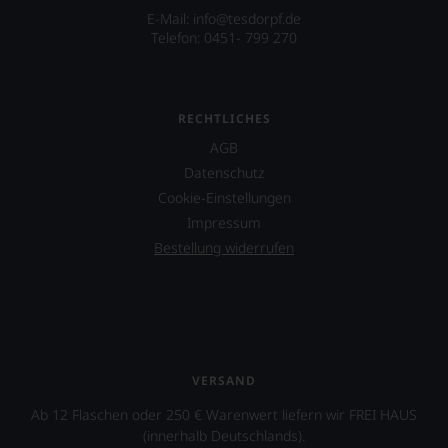
an
E-Mail: info@tesdorpf.de
die
Telefon: 0451- 799 270
Hand
geben
zu
können,
RECHTLICHES
den
AGB
richtigen
Wein
Datenschutz
zu
Cookie-Einstellungen
finden.
Impressum
Bestellung widerrufen
VERSAND
Ab 12 Flaschen oder 250 € Warenwert liefern wir FREI HAUS
(innerhalb Deutschlands).