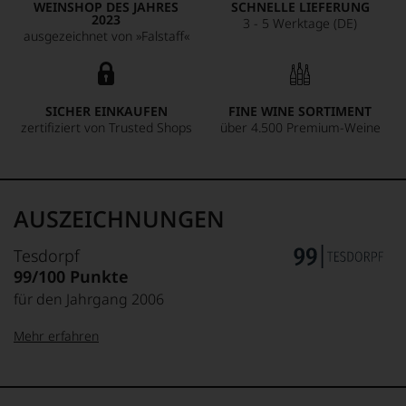
WEINSHOP DES JAHRES
SCHNELLE LIEFERUNG
anspricht und die Seele bereichert. Ein Glas Krug Clos
2023
3 - 5 Werktage (DE)
d'Ambonnay ist eine Reise in die Welt der Champagne und
ausgezeichnet von »Falstaff«
ein Tribut an die Kunst des Weinbaus.
SICHER EINKAUFEN
FINE WINE SORTIMENT
zertifiziert von Trusted Shops
über 4.500 Premium-Weine
AUSZEICHNUNGEN
Tesdorpf
99/100 Punkte
für den Jahrgang 2006
Mehr erfahren
99–100 Punkte:
Tesdorpf
Der