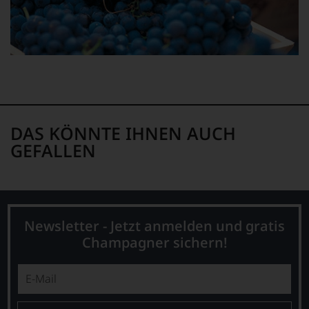
unserer
Expertenrunde
wider.
Bitte
beachten
Sie
auch
unsere
untenstehenden
Erläuterungen,
DAS KÖNNTE IHNEN AUCH
dann
wissen
GEFALLEN
Sie
dank
unserer
Bewertungen
stets,
was
Newsletter - Jetzt anmelden und gratis
für
Champagner sichern!
einen
Wein
Sie
hier
genießen