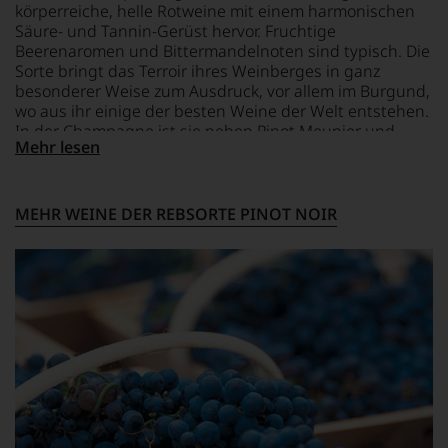
körperreiche, helle Rotweine mit einem harmonischen
Kunde
Säure- und Tannin-Gerüst hervor. Fruchtige
des
Beerenaromen und Bittermandelnoten sind typisch. Die
Hauses
nicht
Sorte bringt das Terroir ihres Weinberges in ganz
davon
besonderer Weise zum Ausdruck, vor allem im Burgund,
profitieren,
wo aus ihr einige der besten Weine der Welt entstehen.
statt
In der Champagne ist sie neben Pinot Meunier und
an
Mehr lesen
Chardonnay die dritte wichtige Rebsorte großer
Stelle
Champagner.
sich
nur
MEHR WEINE DER REBSORTE PINOT NOIR
auf
Einschätzungen
einzelner
Kritiker
verlassen
zu
müssen?
Unsere
Bewertungen
spiegeln
das
Ergebnis