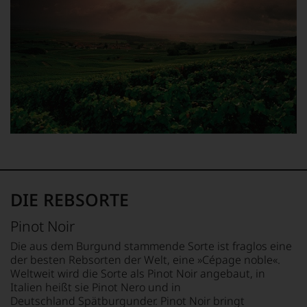
jeden
Wein
im
Hinblick
auf
Herkunft,
Stilistik,
Rebsortentypizität
und
Charakteristik.
Und
daraus
ergeben
sich
fundierte
DIE REBSORTE
Bewertungen
jedes
Pinot Noir
einzelnen
Weines.
Die aus dem Burgund stammende Sorte ist fraglos eine
Warum
der besten Rebsorten der Welt, eine »Cépage noble«.
also
Weltweit wird die Sorte als Pinot Noir angebaut, in
sollen
Italien heißt sie Pinot Nero und in
Sie
Deutschland Spätburgunder. Pinot Noir bringt
als