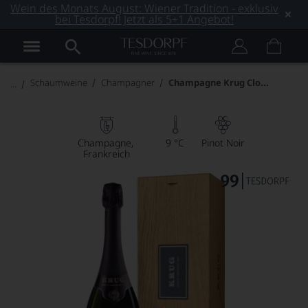
Wein des Monats August: Wiener Tradition - exklusiv
bei Tesdorpf! Jetzt als 5+1 Angebot!
Champagne Krug Clos d'Ambonnay
Schaumweine
Champagner
Champagne
9 °C
Pinot Noir
Frankreich