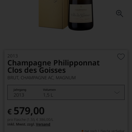
2013
Champagne Philipponnat
Clos des Goisses
BRUT, CHAMPAGNE AC, MAGNUM
Jahrgang
Volumen
2013
1,5 L
579,00
€
pro Flasche (1.5l),
€ 386,00
/L
inkl. Mwst. zzgl.
Versand
nur noch 1 Flasche verfügbar