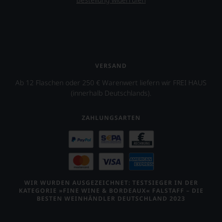
Arizona.
Ebenfalls
unterstützt
er
das
Projekt
»One
VERSAND
World
One
Ab 12 Flaschen oder 250 € Warenwert liefern wir FREI HAUS
Wine«,
(innerhalb Deutschlands).
das
vor
allen
ZAHLUNGSARTEN
Dingen
das
Miteinander
von
Juden,
Muslimen
WIR WURDEN AUSGEZEICHNET: TESTSIEGER IN DER
und
KATEGORIE »FINE WINE & BORDEAUX« FALSTAFF – DIE
Christen
BESTEN WEINHÄNDLER DEUTSCHLAND 2023
unterstützen
soll.