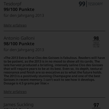
Tesdorpf
99/100 Punkte
für den Jahrgang 2013
Mehr erfahren
99–100 Punkte:
Tesdorpf
Antonio Galloni
Der
98/100 Punkte
Name
für den Jahrgang 2013
Tesdorpf
95–98 Punkte:
steht
The 2013 Extra-Brut Clos des Goisses is fabulous. Readers will have
für
to be patient, as the 2013 is in no mood to show all its cards. The
»Fine
late harvest produced a bristling, intensely saline Clos des Goisses
90–94 Punkte:
that will require years to be at its best. Even so, its depth, textural
Wine«,
resonance and finish are so evocative as to what the future holds.
für
The 2013 is a positively stunning Champagne and one of the best
die
Goisses in recent memory. I can't wait to see how it develops.
edlen
Dosage is 4.5 grams per liter.
85–89 Punkte:
Weine
Mehr erfahren
der
Welt,
wie
100-96
Antonio
James Suckling
kaum
Punkte:
Galloni
außergewöhnlich,