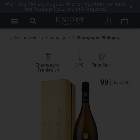
Wein des Monats August: Wiener Tradition - exklusiv
bei Tesdorpf! Jetzt als 5+1 Angebot!
Champagne Philipponnat Clos des Goisses
Schaumweine
Champagner
Champagne
8 °C
Pinot Noir
Frankreich