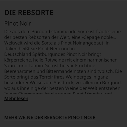
von
das
Kritiker
Robert
Europa-
verlassen
DIE REBSORTE
Parker
Büro
zu
und
des
müssen?
Antonio
Pinot Noir
Wine
Unsere
Galloni
Spectators.
Bewertungen
Die aus dem Burgund stammende Sorte ist fraglos eine
und
Seinen
spiegeln
der besten Rebsorten der Welt, eine »Cépage noble«.
er
Schwerpunkt
das
Weltweit wird die Sorte als Pinot Noir angebaut, in
eröffnete
bildeten
Ergebnis
Italien heißt sie Pinot Nero und in
das
die
unserer
Portal
Deutschland Spätburgunder. Pinot Noir bringt
Weine
Expertenrunde
»Vinous«,
körperreiche, helle Rotweine mit einem harmonischen
aus
wider.
heute
Säure- und Tannin-Gerüst hervor. Fruchtige
Bordeaux
Bitte
die
Beerenaromen und Bittermandelnoten sind typisch. Die
und
beachten
wohl
Sorte bringt das Terroir ihres Weinberges in ganz
Italien,
Sie
erfolgreichste
besonderer Weise zum Ausdruck, vor allem im Burgund,
er
auch
Publikation
wo aus ihr einige der besten Weine der Welt entstehen.
schrieb
unsere
zum
In der Champagne ist sie neben Pinot Meunier und
aber
untenstehenden
Thema
Mehr lesen
Chardonnay die dritte wichtige Rebsorte großer
auch
Erläuterungen,
Wein.
über
Champagner.
dann
2014
Australien,
wissen
verschmolz
Neuseeland
Sie
MEHR WEINE DER REBSORTE PINOT NOIR
Stephen
und
dank
Tanzer
Amerika.