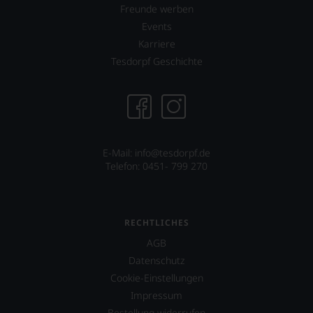
mit,
Freunde werben
etwa
Events
in
Karriere
dem
Dokumentarfilm
Tesdorpf Geschichte
»Blood
into
Wine«
seines
Freundes
Maynard
E-Mail: info@tesdorpf.de
James
Telefon: 0451- 799 270
Keenan
von
der
Rockband
Tool
RECHTLICHES
über
AGB
dessen
Projekt
Datenschutz
eines
Cookie-Einstellungen
Weinguts
Impressum
in
Bestellung widerrufen