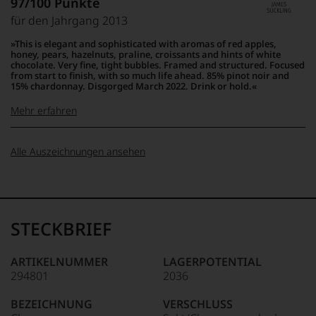
97/100 Punkte
Unter 85 Punkte:
ein
Weltklasse
Der
anderer.
für den Jahrgang 2013
als
95-90 Punkte:
ganz
Das
Sohn
hervorragend
This is elegant and sophisticated with aromas of red apples,
dokumentieren
eines
honey, pears, hazelnuts, praline, croissants and hints of white
wir
89-85 Punkte:
sehr gut,
Italieners
chocolate. Very fine, tight bubbles. Framed and structured. Focused
auch
Tendenz in Richtung
from start to finish, with so much life ahead. 85% pinot noir and
und
und
15% chardonnay. Disgorged March 2022. Drink or hold.
ausgezeichnet, sollte man
einer
gerade
kennenlernen
Amerikanerin
Mehr erfahren
mit
in
84-80
Bewertungen
Caracas
Punkte:
durchschnittlich,
und
100-95 Punkte:
James
geborene
ordentlich, gut, sauber
Alle Auszeichnungen ansehen
Medaillen
Suckling
Antonio
renommierter
79-75
Galloni
Der
Weinjournalisten
Punkte:
unterdurchschnittlich,
zählt
Amerikaner
90 Punkte und
oder
möglicherweise mit einem
mit
James
mehr:
Fachpublikationen
Mangel behaftet
seinem
Suckling,
in
STECKBRIEF
Portal
Jahrgang
unter 75 Punkte:
unsauber,
unseren
Unter 88
»Vinous«
1958,
nicht empfehlenswert
Aussendungen
Punkte:
zu
zählt
oder
ARTIKELNUMMER
LAGERPOTENTIAL
den
heute
in
294801
2036
einflussreichsten
zu
unserem
Weinkritikern
den
Webshop,
BEZEICHNUNG
VERSCHLUSS
der
bedeutendsten
um