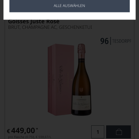
ALLE AUSWÄHLEN
2014
Champagne Philipponnat Clos des
Goisses Juste Rosé
BRUT, CHAMPAGNE AC, GESCHENKETUI
449,00
*
€
pro Flasche (0.75l),
€ 598,67
/L