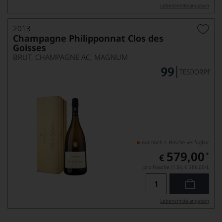
Lebensmittel­angaben
2013
Champagne Philipponnat Clos des
Goisses
BRUT, CHAMPAGNE AC, MAGNUM
nur noch 1 Flasche verfügbar
579,00
*
€
pro Flasche (1.5l),
€ 386,00
/L
Lebensmittel­angaben