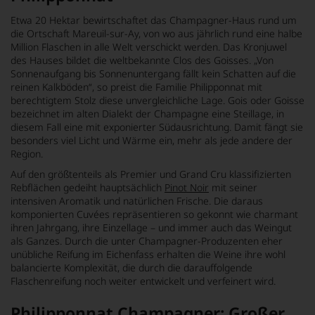
Etwa 20 Hektar bewirtschaftet das Champagner-Haus rund um
die Ortschaft Mareuil-sur-Ay, von wo aus jährlich rund eine halbe
Million Flaschen in alle Welt verschickt werden. Das Kronjuwel
des Hauses bildet die weltbekannte Clos des Goisses. „Von
Sonnenaufgang bis Sonnenuntergang fällt kein Schatten auf die
reinen Kalkböden“, so preist die Familie Philipponnat mit
berechtigtem Stolz diese unvergleichliche Lage. Gois oder Goisse
bezeichnet im alten Dialekt der Champagne eine Steillage, in
diesem Fall eine mit exponierter Südausrichtung. Damit fängt sie
besonders viel Licht und Wärme ein, mehr als jede andere der
Region.
Auf den größtenteils als Premier und Grand Cru klassifizierten
Rebflächen gedeiht hauptsächlich
Pinot Noir
mit seiner
intensiven Aromatik und natürlichen Frische. Die daraus
komponierten Cuvées repräsentieren so gekonnt wie charmant
ihren Jahrgang, ihre Einzellage – und immer auch das Weingut
als Ganzes. Durch die unter Champagner-Produzenten eher
unübliche Reifung im Eichenfass erhalten die Weine ihre wohl
balancierte Komplexität, die durch die darauffolgende
Flaschenreifung noch weiter entwickelt und verfeinert wird.
Philipponnat Champagner: Großer