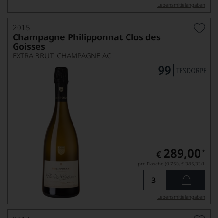
Lebensmittel­angaben
2015
Champagne Philipponnat Clos des
Goisses
EXTRA BRUT, CHAMPAGNE AC
289,00
*
€
pro Flasche (0.75l),
€ 385,33
/L
Lebensmittel­angaben