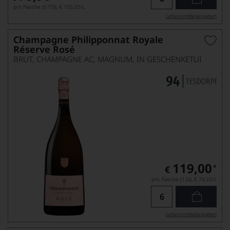
pro Flasche (0.75l),
€ 105,20
/L
Lebensmittel­angaben
Champagne Philipponnat Royale
Réserve Rosé
BRUT, CHAMPAGNE AC, MAGNUM, IN GESCHENKETUI
119,00
*
€
pro Flasche (1.5l),
€ 79,33
/L
Lebensmittel­angaben