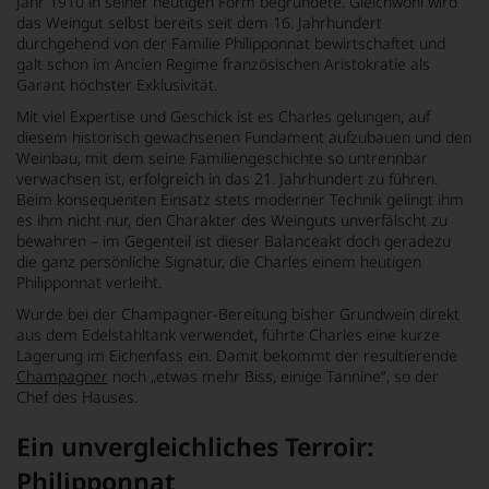
Jahr 1910 in seiner heutigen Form begründete. Gleichwohl wird
das Weingut selbst bereits seit dem 16. Jahrhundert
durchgehend von der Familie Philipponnat bewirtschaftet und
galt schon im Ancien Regime französischen Aristokratie als
Garant höchster Exklusivität.
Mit viel Expertise und Geschick ist es Charles gelungen, auf
diesem historisch gewachsenen Fundament aufzubauen und den
Weinbau, mit dem seine Familiengeschichte so untrennbar
verwachsen ist, erfolgreich in das 21. Jahrhundert zu führen.
Beim konsequenten Einsatz stets moderner Technik gelingt ihm
es ihm nicht nur, den Charakter des Weinguts unverfälscht zu
bewahren – im Gegenteil ist dieser Balanceakt doch geradezu
die ganz persönliche Signatur, die Charles einem heutigen
Philipponnat verleiht.
Wurde bei der Champagner-Bereitung bisher Grundwein direkt
aus dem Edelstahltank verwendet, führte Charles eine kurze
Lagerung im Eichenfass ein. Damit bekommt der resultierende
Champagner
noch „etwas mehr Biss, einige Tannine“, so der
Chef des Hauses.
Ein unvergleichliches Terroir:
Philipponnat