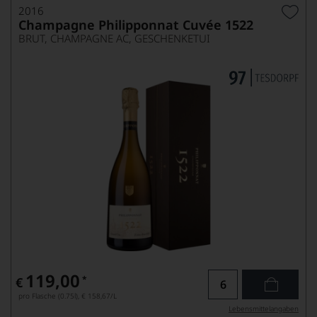
2016
Champagne Philipponnat Cuvée 1522
BRUT, CHAMPAGNE AC, GESCHENKETUI
119,00
*
€
pro Flasche (0.75l),
€ 158,67
/L
Lebensmittel­angaben