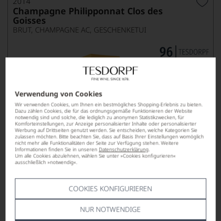
2014
Champagne Philipponnat Clos des
Goisses
BRUT, CHAMPAGNE AC, GESCHENKETUI
Verwendung von Cookies
Wir verwenden Cookies, um Ihnen ein bestmögliches Shopping-Erlebnis zu bieten.
Dazu zählen Cookies, die für das ordnungsgemäße Funktionieren der Website
notwendig sind und solche, die lediglich zu anonymen Statistikzwecken, für
Komforteinstellungen, zur Anzeige personalisierter Inhalte oder personalisierter
Werbung auf Drittseiten genutzt werden. Sie entscheiden, welche Kategorien Sie
zulassen möchten. Bitte beachten Sie, dass auf Basis Ihrer Einstellungen womöglich
nicht mehr alle Funktionalitäten der Seite zur Verfügung stehen. Weitere
Informationen finden Sie in unseren
Datenschutzerklärung
.
Um alle Cookies abzulehnen, wählen Sie unter »Cookies konfigurieren«
ausschließlich »notwendig«.
COOKIES KONFIGURIEREN
299,00
*
€
pro Flasche (0.75l),
€ 398,67
/L
NUR NOTWENDIGE
Lebensmittel­angaben