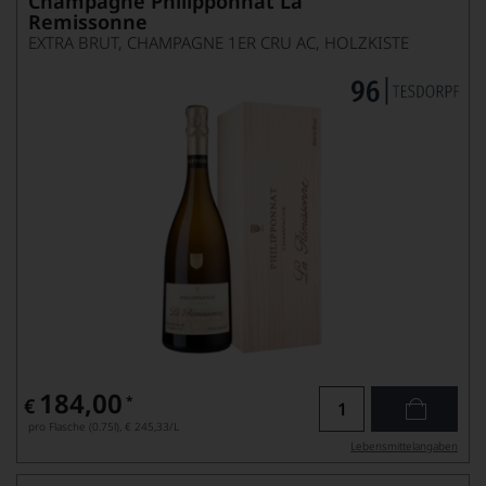
Champagne Philipponnat La
Remissonne
EXTRA BRUT, CHAMPAGNE 1ER CRU AC, HOLZKISTE
184,00
*
€
pro Flasche (0.75l),
€ 245,33
/L
Lebensmittel­angaben