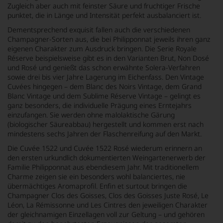
Zugleich aber auch mit feinster Säure und fruchtiger Frische
punktet, die in Länge und Intensität perfekt ausbalanciert ist.
Dementsprechend exquisit fallen auch die verschiedenen
Champagner-Sorten aus, die bei Philipponnat jeweils ihren ganz
eigenen Charakter zum Ausdruck bringen. Die Serie Royale
Réserve beispielsweise gibt es in den Varianten Brut, Non Dosé
und Rosé und genießt das schon erwähnte Solera-Verfahren
sowie drei bis vier Jahre Lagerung im Eichenfass. Den Vintage
Cuvées hingegen – dem Blanc des Noirs Vintage, dem Grand
Blanc Vintage und dem Sublime Réserve Vintage – gelingt es
ganz besonders, die individuelle Prägung eines Erntejahrs
einzufangen. Sie werden ohne malolaktische Gärung
(biologischer Säureabbau) hergestellt und kommen erst nach
mindestens sechs Jahren der Flaschenreifung auf den Markt.
Die Cuvée 1522 und Cuvée 1522 Rosé wiederum erinnern an
den ersten urkundlich dokumentierten Weingartenerwerb der
Familie Philipponnat aus ebendiesem Jahr. Mit traditionellem
Charme zeigen sie ein besonders wohl balanciertes, nie
übermächtiges Aromaprofil. Enfin et surtout bringen die
Champagner Clos des Goisses, Clos des Goisses Juste Rosé, Le
Léon, La Rémissonne und Les Cintres den jeweiligen Charakter
der gleichnamigen Einzellagen voll zur Geltung – und gehören