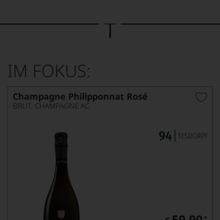
Bild
wurde
mithilfe
von
KI
verändert.
IM FOKUS:
Champagne Philipponnat Rosé
BRUT, CHAMPAGNE AC
59,90
*