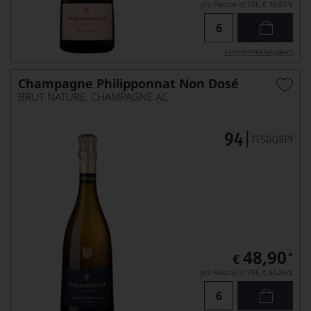
pro Flasche (0.75l),
€ 79,87
/L
Lebensmittel­angaben
Champagne Philipponnat Non Dosé
BRUT NATURE, CHAMPAGNE AC
48,90
*
€
pro Flasche (0.75l),
€ 65,20
/L