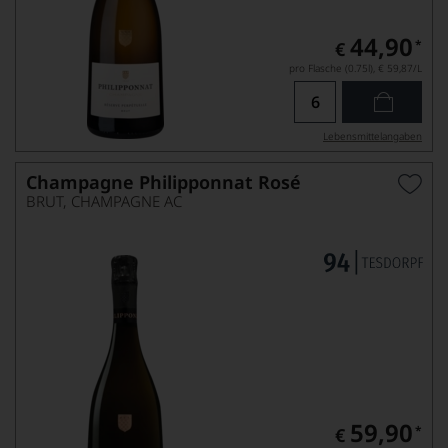
44,90
*
€
pro Flasche (0.75l),
€ 59,87
/L
Lebensmittel­angaben
Champagne Philipponnat Rosé
BRUT, CHAMPAGNE AC
59,90
*
€