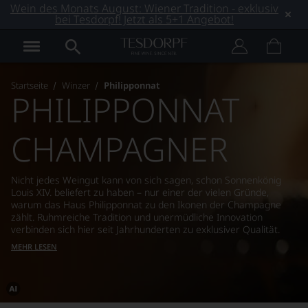
Wein des Monats August: Wiener Tradition - exklusiv
bei Tesdorpf! Jetzt als 5+1 Angebot!
Startseite
Winzer
Philipponnat
PHILIPPONNAT
CHAMPAGNER
Nicht jedes Weingut kann von sich sagen, schon Sonnenkönig
Louis XIV. beliefert zu haben – nur einer der vielen Gründe,
warum das Haus Philipponnat zu den Ikonen der Champagne
zählt. Ruhmreiche Tradition und unermüdliche Innovation
verbinden sich hier seit Jahrhunderten zu exklusiver Qualität.
MEHR LESEN
Dieses