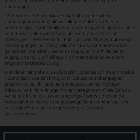
damit zu den begehrtesten Erzeugnissen der gesamten
Champagne.
„Professionelle Weinverkoster sind oft an eher schlanke
Champagner gewöhnt, die vor allem mit diskreter Eleganz
punkten“, gibt Charles Philipponnat offen zu, „doch über die Jahre
konnten wir viele Experten von unserem opulenteren Stil
überzeugen“. Beim Genießer-Publikum war dagegen nur wenig
Überzeugungsarbeit nötig: „Die meisten Konsumenten lieben
gerade die Intensität unserer Champagner, durch die sie so
zugänglich sind. Die fruchtige Frische ist dabei für viele eine
angenehme Überraschung“.
Wer daher einmal in die Fußstapfen von Louis XIV. treten möchte
– zumindest, was den königlichen Genuss von Champagner
angeht – ist bei Philipponnat somit genau an der richtigen
Adresse. Vom Non-Vintage mit hervorragendem Preis-Genuss-
Verhältnis bis zu exklusiven Jahrgangs-Cuvées schenken die
Kompositionen des Hauses großartige Genusserlebnisse – für
neugierige Einsteiger wie für verwöhnte Genießer
gleichermaßen.