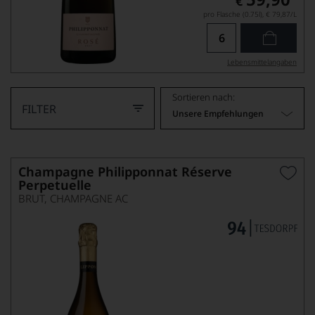
€
pro Flasche (0.75l),
€ 79,87
/L
Lebensmittel­angaben
Sortieren nach:
FILTER
Unsere Empfehlungen
Champagne Philipponnat Réserve
Perpetuelle
BRUT, CHAMPAGNE AC