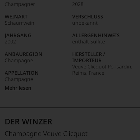
Champagner
2028
WEINART
VERSCHLUSS
Schaumwein
unbekannt
JAHRGANG
ALLERGENHINWEIS
2002
enthält Sulfite
ANBAUREGION
HERSTELLER /
Champagne
IMPORTEUR
Veuve Clicquot Ponsardin,
APPELLATION
Reims, France
Champagne
LAND
Mehr lesen
REBSORTEN
Frankreich
60% Pinot Noir
33% Chardonnay
FLASCHENGRÖSSE
7% Pinot Meunier
1,5 L
DER WINZER
TRINKTEMPERATUR
GESCHMACK
8 °C
brut
Champagne Veuve Clicquot