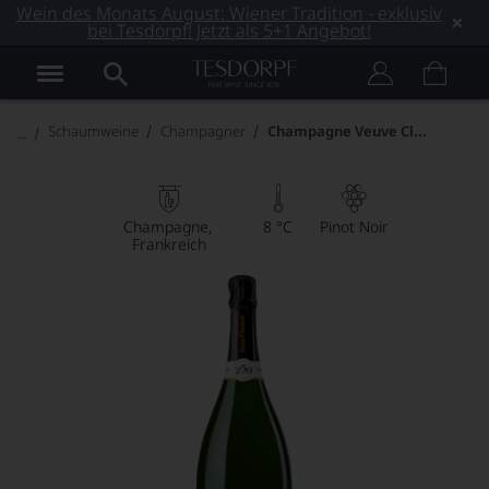
Wein des Monats August: Wiener Tradition - exklusiv
bei Tesdorpf! Jetzt als 5+1 Angebot!
Champagne Veuve Clicquot Vintage
Schaumweine
Champagner
Champagne
8 °C
Pinot Noir
Frankreich