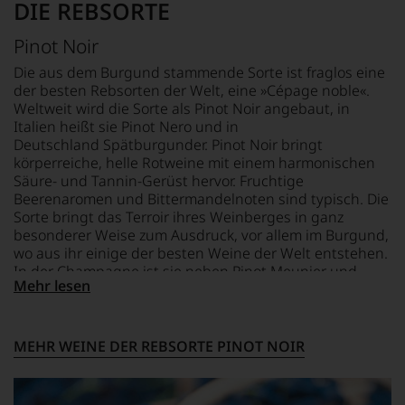
DIE REBSORTE
Pinot Noir
Die aus dem Burgund stammende Sorte ist fraglos eine
der besten Rebsorten der Welt, eine »Cépage noble«.
Weltweit wird die Sorte als Pinot Noir angebaut, in
Italien heißt sie Pinot Nero und in
Deutschland Spätburgunder. Pinot Noir bringt
körperreiche, helle Rotweine mit einem harmonischen
Säure- und Tannin-Gerüst hervor. Fruchtige
Beerenaromen und Bittermandelnoten sind typisch. Die
Sorte bringt das Terroir ihres Weinberges in ganz
besonderer Weise zum Ausdruck, vor allem im Burgund,
wo aus ihr einige der besten Weine der Welt entstehen.
In der Champagne ist sie neben Pinot Meunier und
Mehr lesen
Chardonnay die dritte wichtige Rebsorte großer
Champagner.
MEHR WEINE DER REBSORTE PINOT NOIR