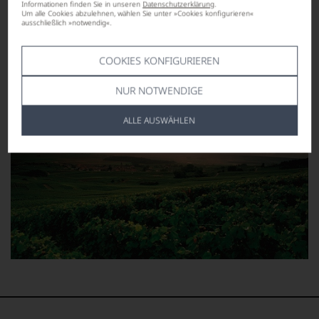
Informationen finden Sie in unseren
Datenschutzerklärung
.
Um alle Cookies abzulehnen, wählen Sie unter »Cookies konfigurieren«
ausschließlich »notwendig«.
MEHR WEINE AUS CHAMPAGNE
COOKIES KONFIGURIEREN
NUR NOTWENDIGE
ALLE AUSWÄHLEN