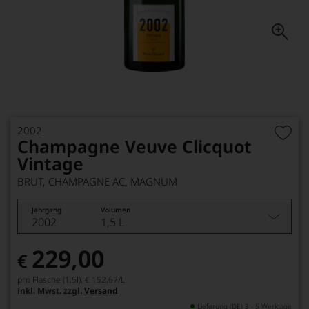
2002
Champagne Veuve Clicquot
Vintage
BRUT, CHAMPAGNE AC, MAGNUM
Jahrgang
Volumen
2002
1,5 L
229,00
€
pro Flasche (1.5l),
€ 152,67
/L
inkl. Mwst. zzgl.
Versand
Lieferung (DE) 3 - 5 Werktage