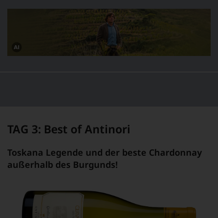
Dieses
Bild
wurde
mithilfe
von
KI
verändert.
TAG 3: Best of Antinori
Toskana Legende und der beste Chardonnay
außerhalb des Burgunds!