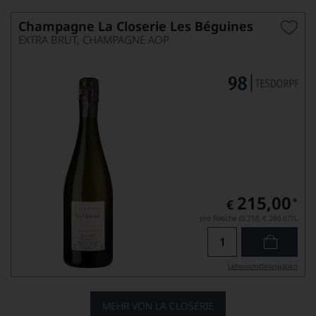
Champagne La Closerie Les Béguines
EXTRA BRUT, CHAMPAGNE AOP
215,00
*
€
pro Flasche (0.75l),
€ 286,67
/L
Lebensmittel­angaben
MEHR VON LA CLOSERIE