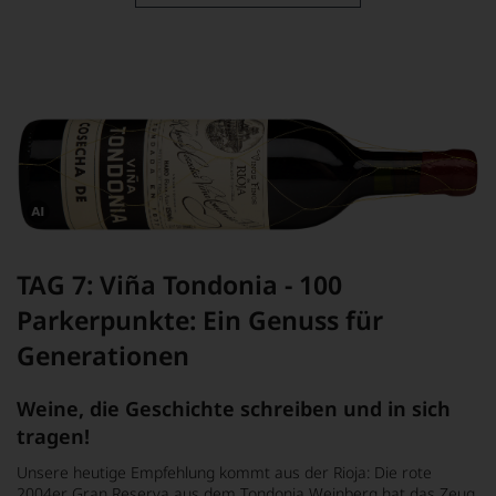
Dieses
Bild
wurde
TAG 7: Viña Tondonia - 100
mithilfe
von
Parkerpunkte: Ein Genuss für
KI
verändert.
Generationen
Weine, die Geschichte schreiben und in sich
tragen!
Unsere heutige Empfehlung kommt aus der Rioja: Die rote
2004er Gran Reserva aus dem Tondonia Weinberg hat das Zeug