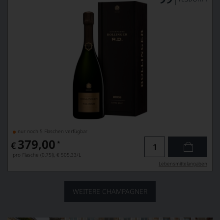
nur noch 5 Flaschen verfügbar
379,00
*
€
pro Flasche (0.75l),
€ 505,33
/L
Lebensmittel­angaben
WEITERE CHAMPAGNER