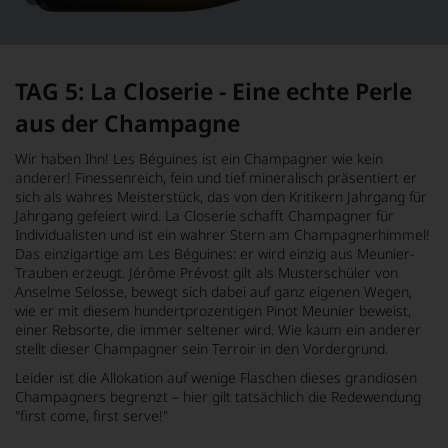
Dieses
Bild
wurde
mithilfe
von
TAG 5: La Closerie - Eine echte Perle
KI
verändert.
aus der Champagne
Wir haben Ihn! Les Béguines ist ein Champagner wie kein
anderer! Finessenreich, fein und tief mineralisch präsentiert er
sich als wahres Meisterstück, das von den Kritikern Jahrgang für
Jahrgang gefeiert wird. La Closerie schafft Champagner für
Individualisten und ist ein wahrer Stern am Champagnerhimmel!
Das einzigartige am Les Béguines: er wird einzig aus Meunier-
Trauben erzeugt. Jérôme Prévost gilt als Musterschüler von
Anselme Selosse, bewegt sich dabei auf ganz eigenen Wegen,
wie er mit diesem hundertprozentigen Pinot Meunier beweist,
einer Rebsorte, die immer seltener wird. Wie kaum ein anderer
stellt dieser Champagner sein Terroir in den Vordergrund.
Leider ist die Allokation auf wenige Flaschen dieses grandiosen
Champagners begrenzt – hier gilt tatsächlich die Redewendung
"first come, first serve!"