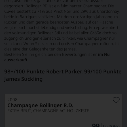
brut, also unter 3 g/l – und kurz vor dem Verkaufsstart
degorgiert: Bollinger RD ist ein fulminanter Champagner. Die
Cuvée besteht zu 71% aus Pinot Noir und 29% aus Chardonnay,
beide in Barriques vinifiziert. Mit dem großartigen Jahrgang im
Rücken und dem gerade beendeten Ausbau auf der Flasche
zeigt er sich höchst lebendig und vielschichtig. Er repräsentiert
den vollmundigen Bollinger Stil und ist bei aller Größe doch so
zugänglich und genießerisch zu trinken, wie Champagner nur
sein kann. Wenn Sie raren und großen Champagner mögen, ist
dies eine der Gelegenheiten des Jahres.
Bestellen Sie ihn gleich, bei den Bewertungen ist er
im Nu
ausverkauft!
98+/100 Punkte Robert Parker, 99/100 Punkte
James Suckling
2008
Champagne Bollinger R.D.
EXTRA BRUT, CHAMPAGNE AC, HOLZKISTE