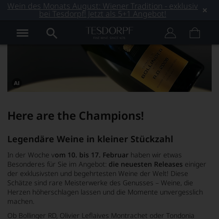
Wein des Monats August: Wiener Tradition - exklusiv
bei Tesdorpf! Jetzt als 5+1 Angebot!
Dieses
Bild
wurde
Here are the Champions!
mithilfe
von
KI
verändert.
Legendäre Weine in kleiner Stückzahl
In der Woche v
om 10. bis 17. Februar
haben wir etwas
Besonderes für Sie im Angebot:
die neuesten Releases
einiger
der exklusivsten und begehrtesten Weine der Welt! Diese
Schätze sind rare Meisterwerke des Genusses – Weine, die
Herzen höherschlagen lassen und die Momente unvergesslich
machen.
Ob Bollinger RD, Olivier Leflaives Montrachet oder Tondonia