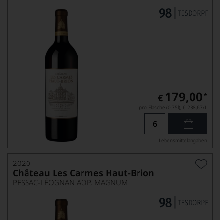
179,00
*
€
pro Flasche (0.75l),
€ 238,67
/L
Lebensmittel­angaben
2020
Château Les Carmes Haut-Brion
PESSAC-LÉOGNAN AOP, MAGNUM