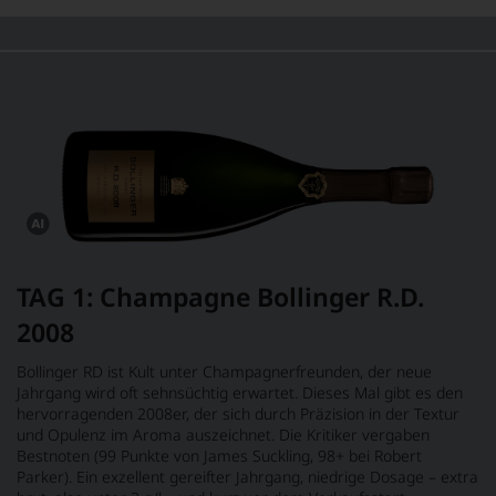
Bild
wurde
mithilfe
von
KI
verändert.
Dieses
Bild
wurde
TAG 1: Champagne Bollinger R.D.
mithilfe
von
2008
KI
verändert.
Bollinger RD ist Kult unter Champagnerfreunden, der neue
Jahrgang wird oft sehnsüchtig erwartet. Dieses Mal gibt es den
hervorragenden 2008er, der sich durch Präzision in der Textur
und Opulenz im Aroma auszeichnet. Die Kritiker vergaben
Bestnoten (99 Punkte von James Suckling, 98+ bei Robert
Parker). Ein exzellent gereifter Jahrgang, niedrige Dosage – extra