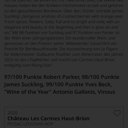
Hauses haben bei den Kritikern Höchstnoten erzielt und gehören
zu den gesuchtesten Bordeaux. Über den 2020er schreibt James
Suckling: „Gorgeous aromas of crushed berries with orange peel.
Fresh spices. Flowers. Salty. Full and so bright and vivid, with an
elegance and beauty at the beginning and then it goes on and
on.“ Mit 98 Punkten von Suckling und 97 Punkten von Parker ist
der Wein einer Jahrgangsbesten. Ein wundervoller Wein, und
gemessen an den Preisen seiner Mitbewerber tatsächlich ein
Preishit für Bordeauxfreunde. Die Auszeichnung von Le Figaro
für Kellermeister Guillaume Pouthier zum Winemaker des Jahres
2023 ist das i-Tüpfelchen und macht Les Carmes Haut-Brion
endgültig zum Rising-Star!
97/100 Punkte Robert Parker, 98/100 Punkte
James Suckling, 99/100 Punkte Yves Beck,
"
Wine of the Year
" Antonio Gallonis, Vinous
2020
Château Les Carmes Haut-Brion
PESSAC-LÉOGNAN AOP