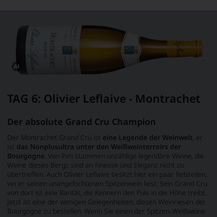
verändert.
Dieses
Bild
wurde
TAG 6: Olivier Leflaive - Montrachet
mithilfe
von
KI
verändert.
Der absolute Grand Cru Champion
Der Montrachet Grand Cru ist
eine Legende der Weinwelt
, er
ist
das Nonplusultra unter den Weißweinterroirs der
Bourgogne
. Von ihm stammen unzählige legendäre Weine, die
Weine dieses Bergs sind an Finesse und Eleganz nicht zu
übertreffen. Auch Olivier Leflaive besitzt hier ein paar Rebzeilen,
wo er seinen unangefochtenen Spitzenwein liest: Sein Grand Cru
von dort ist eine Rarität, die Kennern den Puls in die Höhe treibt.
Jetzt ist eine der wenigen Gelegenheiten, diesen Weinriesen der
Bourgogne zu bestellen. Wenn Sie einen der Spitzen-Weißweine