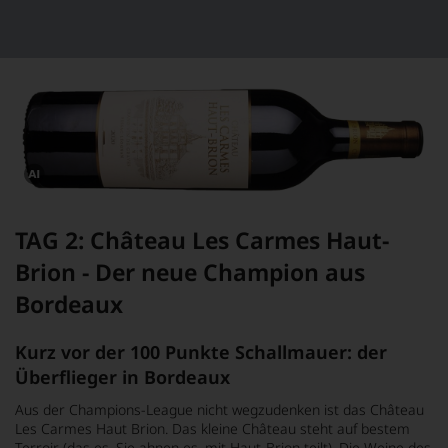
mithilfe
von
KI
verändert.
Dieses
Bild
wurde
TAG 2: Château Les Carmes Haut-
mithilfe
von
Brion - Der neue Champion aus
KI
verändert.
Bordeaux
Kurz vor der 100 Punkte Schallmauer: der
Überflieger in Bordeaux
Aus der Champions-League nicht wegzudenken ist das Château
Les Carmes Haut Brion. Das kleine Château steht auf bestem
Terroir (das es, Sie ahnen es, mit Haut-Brion teilt). Die Weine des