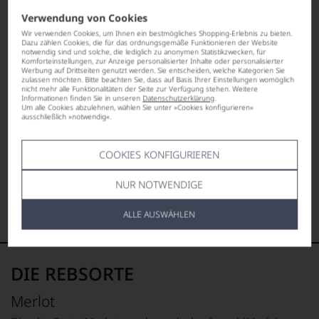
Verwendung von Cookies
Wir verwenden Cookies, um Ihnen ein bestmögliches Shopping-Erlebnis zu bieten.
Dazu zählen Cookies, die für das ordnungsgemäße Funktionieren der Website
notwendig sind und solche, die lediglich zu anonymen Statistikzwecken, für
Komforteinstellungen, zur Anzeige personalisierter Inhalte oder personalisierter
Werbung auf Drittseiten genutzt werden. Sie entscheiden, welche Kategorien Sie
zulassen möchten. Bitte beachten Sie, dass auf Basis Ihrer Einstellungen womöglich
nicht mehr alle Funktionalitäten der Seite zur Verfügung stehen. Weitere
Informationen finden Sie in unseren
Datenschutzerklärung
.
Um alle Cookies abzulehnen, wählen Sie unter »Cookies konfigurieren«
ausschließlich »notwendig«.
COOKIES KONFIGURIEREN
NUR NOTWENDIGE
ALLE AUSWÄHLEN
DIE REBSORTE
Merlot