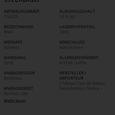
ARTIKELNUMMER
ALKOHOLGEHALT
756329
13 % Vol.
BEZEICHNUNG
LAGERPOTENTIAL
Wein
2030
WEINART
VERSCHLUSS
Rotwein
Naturkorken
JAHRGANG
ALLERGENHINWEIS
2018
enthält Sulfite
ANBAUREGION
HERSTELLER /
Bordeaux
IMPORTEUR
Château Cote de Baleau,
ANBAUGEBIET
Saint-Emilion, France
Rechtes Ufer
LAND
Mehr lesen
APPELLATION
Frankreich
Saint-Emilion
FLASCHENGRÖSSE