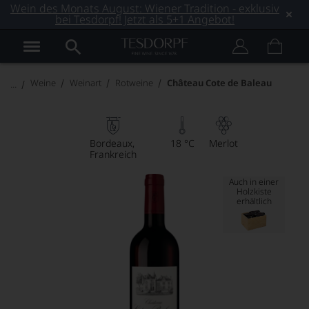
Wein des Monats August: Wiener Tradition - exklusiv
bei Tesdorpf! Jetzt als 5+1 Angebot!
Weine
Weinart
Rotweine
Château Cote de Baleau
Bordeaux
18 °C
Merlot
Frankreich
Auch in einer
Holzkiste
erhältlich