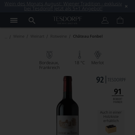
Wein des Monats August: Wiener Tradition - exklusiv
bei Tesdorpf! Jetzt als 5+1 Angebot!
Weine
Weinart
Rotweine
Château Fonbel
Bordeaux
18 °C
Merlot
Frankreich
Auch in einer
Holzkiste
erhältlich