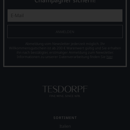
Champagner sichern!
einem
nur
»outstanding«
auf
bewertete
Einschätzungen
und
einzelner
mit
Kritiker
seinem
verlassen
ANMELDEN
Urteil
zu
recht
müssen?
Abmeldung vom Newsletter jederzeit möglich. Ihr
behalten
Unsere
Willkommensgutschein ist ab 200 € Warenwert gültig und Sie erhalten
sollte.
Bewertungen
ihn nach bestätigter, erstmaliger Anmeldung zum Newsletter.
Der
spiegeln
Informationen zu unserer Datenverarbeitung finden Sie
hier
.
Jahrgang
das
gilt
Ergebnis
heute
unserer
als
Expertenrunde
einer
wider.
der
Bitte
größten
beachten
in
Sie
der
auch
Geschichte
unsere
des
untenstehenden
SORTIMENT
Bordelais
Erläuterungen,
Italien
und
dann