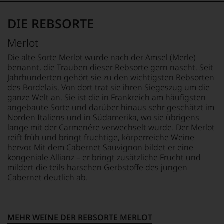
BEWERTEN.
der
sollte.
Weinpublikationen.
Wir,
Bahnbrechend
DIE REBSORTE
das
war
Für
Experten-
seine
ihre
Merlot
und
Erfindung
Verdienste
Verkostungsteam
des
um
Die alte Sorte Merlot wurde nach der Amsel (Merle)
des
100
die
benannt, die Trauben dieser Rebsorte gern nascht. Seit
Hauses
Punkte-
Weinkritik
Jahrhunderten gehört sie zu den wichtigsten Rebsorten
Tesdorpf,
Systems
erhielt
des Bordelais. Von dort trat sie ihren Siegeszug um die
diskutieren
für
sie
ganze Welt an. Sie ist die in Frankreich am häufigsten
leidenschaftlich,
Weinbewertungen,
die
angebaute Sorte und darüber hinaus sehr geschätzt im
aber
das
Ehrendoktorwürde
Norden Italiens und in Südamerika, wo sie übrigens
konstruktiv
sich
der
lange mit der Carmenére verwechselt wurde. Der Merlot
jeden
rasch
Open
reift früh und bringt fruchtige, körperreiche Weine
Wein
neben
University
hervor. Mit dem Cabernet Sauvignon bildet er eine
im
dem
sowie
Hinblick
kongeniale Allianz – er bringt zusätzliche Frucht und
bis
den
auf
mildert die teils harschen Gerbstoffe des jungen
dahin
»Order
Herkunft,
Cabernet deutlich ab.
üblichen
of
Stilistik,
20
the
Rebsortentypizität
Punkte-
British
und
System
Empire«.
Charakteristik.
etablierte.
MEHR WEINE DER REBSORTE MERLOT
Bis
Und