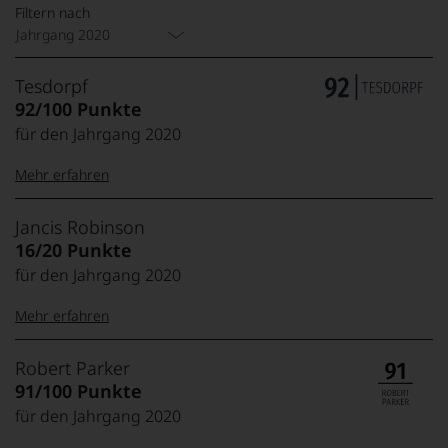
Filtern nach
Jahrgang 2020
Tesdorpf
92/100 Punkte
für den Jahrgang 2020
Mehr erfahren
99–100 Punkte:
Tesdorpf
Jancis Robinson
Der
16/20 Punkte
Name
für den Jahrgang 2020
Tesdorpf
95–98 Punkte:
steht
Mehr erfahren
für
»Fine
90–94 Punkte:
Wine«,
20 Punkte:
Jancis
Exzellent,
Robert Parker
für
absolut outstanding,
Robinson
91/100 Punkte
die
Jahrhundertwein
Die
edlen
für den Jahrgang 2020
85–89 Punkte:
1950
19 Punkte:
Top-Wein aus
Weine
in
Spitzenjahrgang