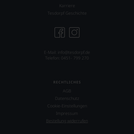
der
uns
Karriere
berühmten
sehr
Tesdorpf Geschichte
Rockband
Ihnen
Beastie
auf
Boys.
diesem
Weg
Auch
eine
in
weitere
Filmen
Hilfe
wirkte
E-Mail: info@tesdorpf.de
an
James
Telefon: 0451- 799 270
die
Suckling
Hand
mit,
geben
etwa
zu
in
RECHTLICHES
können,
dem
den
AGB
Dokumentarfilm
richtigen
»Blood
Datenschutz
Wein
into
Cookie-Einstellungen
zu
Wine«
finden.
Impressum
seines
Freundes
Bestellung widerrufen
Maynard
James