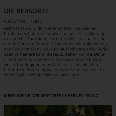
wöchentliche
Bewertungen
Top-
Weinkolumne
jedes
DIE REBSORTE
Weinen
in
einzelnen
aus
der
Weines.
Bordeaux
renommierten
Cabernet Franc
Warum
und
»Financial
also
Nicht selten wird der Cabernet Franc als »kleiner
Italien
Times«.
sollen
Bruder« des Cabernet Sauvignon belächelt. Allerdings
entdeckte.
Sie
zu Unrecht. Zum einen vermuten Wissenschaftler, dass
Ab
als
der berühmtere Cabernet Sauvignon ein Abkömmling
1985
Kunde
leitete
des Cabernet Franc sei. Auch auf Rebsorten wie Merlot
des
er
oder Carménère kann dieses zutreffen könnte. Dafür
Hauses
das
nimmt der Cabernet Franc eine wesentliche Rolle in
nicht
Europa-
vielen Top-Regionen der Welt ein. Nicht zuletzt im
davon
Büro
berühmten Bordeaux, wo er als Verschnittpartner in
profitieren,
des
einer Cuvée wichtige Dienste verrichtet.
statt
Wine
an
Spectators.
Stelle
Seinen
sich
Schwerpunkt
MEHR WEINE DER REBSORTE CABERNET FRANC
nur
bildeten
auf
die
Einschätzungen
Weine
einzelner
aus