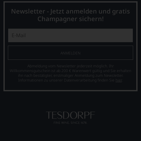
Bewertungen
veröffentlichte
stets,
Newsletter - Jetzt anmelden und gratis
Bücher,
was
etwa
Champagner sichern!
für
über
einen
Jahrgangs-
Wein
Portwein.
Sie
Seit
hier
2010
genießen
arbeitet
ANMELDEN
können.
James
Suckling
Natürlich
Abmeldung vom Newsletter jederzeit möglich. Ihr
als
Willkommensgutschein ist ab 200 € Warenwert gültig und Sie erhalten
müssen
ihn nach bestätigter, erstmaliger Anmeldung zum Newsletter.
freier
Sie
Informationen zu unserer Datenverarbeitung finden Sie
hier
.
Journalist
in
und
Zukunft
lebt
auf
mit
R.
seiner
Parker
Familie
&
in
Co,
der
nicht
Toskana.
verzichten,
Mittelpunkt
aber