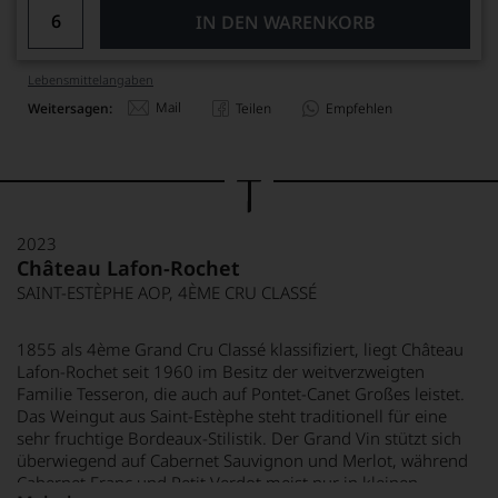
IN DEN WARENKORB
Lebensmittel­angaben
Mail
Weitersagen:
Teilen
Empfehlen
2023
Château Lafon-Rochet
SAINT-ESTÈPHE AOP, 4ÈME CRU CLASSÉ
1855 als 4ème Grand Cru Classé klassifiziert, liegt Château
Lafon-Rochet seit 1960 im Besitz der weitverzweigten
Familie Tesseron, die auch auf Pontet-Canet Großes leistet.
Das Weingut aus Saint-Estèphe steht traditionell für eine
sehr fruchtige Bordeaux-Stilistik. Der Grand Vin stützt sich
überwiegend auf Cabernet Sauvignon und Merlot, während
Cabernet Franc und Petit Verdot meist nur in kleinen