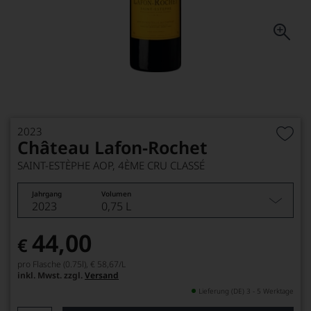
2023
Château Lafon-Rochet
SAINT-ESTÈPHE AOP, 4ÈME CRU CLASSÉ
Jahrgang
Volumen
2023
0,75 L
44,00
€
pro Flasche (0.75l),
€ 58,67
/L
inkl. Mwst. zzgl.
Versand
Lieferung (DE) 3 - 5 Werktage