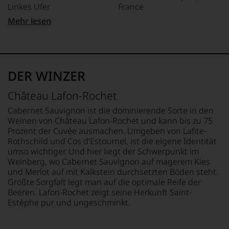
die
zu
Linkes Ufer
France
»Wine
Weinwelt,
unterstreichen,
&
denn
Mehr lesen
auf
Spirits«.
APPELLATION
LAND
er
welch
1984
Saint-Estèphe
Frankreich
studierte
hohem
absolvierte
zunächst
Niveau
sie
REBSORTEN
FLASCHENGRÖSSE
Journalismus
sich
die
Cabernet Franc
0,75 L
an
unsere
DER WINZER
schwierigste
Merlot
der
Weinselektion
Weinprüfung
GESCHMACK
Universität
bewegt.
Château Lafon-Rochet
der
von
TRINKTEMPERATUR
trocken
Das
Welt,
Wisconsin.
18 °C
aber
Cabernet Sauvignon ist die dominierende Sorte in den
den
Bedingt
genügt
Weinen von Château Lafon-Rochet und kann bis zu 75
»Master
durch
uns
Prozent der Cuvée ausmachen. Umgeben von Lafite-
of
seinen
nicht
Rothschild und Cos d’Estournel, ist die eigene Identität
Wine«.
Vater
mehr.
umso wichtiger. Und hier liegt der Schwerpunkt im
wandte
Als
Wir
Weinberg, wo Cabernet Sauvignon auf magerem Kies
er
Weinautorin
haben
und Merlot auf mit Kalkstein durchsetzten Böden steht.
sich
schuf
festgestellt,
Größte Sorgfalt legt man auf die optimale Reife der
aber
sie
dass
Beeren. Lafon-Rochet zeigt seine Herkunft Saint-
vor
mit
manch
Estèphe pur und ungeschminkt.
allen
dem
eine
Dingen
»Oxford
Bewertung
nach
Weinlexikon«
schwer