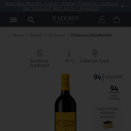
Wein des Monats August: Wiener Tradition - exklusiv
bei Tesdorpf! Jetzt als 5+1 Angebot!
Weine
Weinart
Rotweine
Château Lafon-Rochet
Bordeaux
18 °C
Cabernet Franc
Frankreich
Auch in einer
Holzkiste
erhältlich