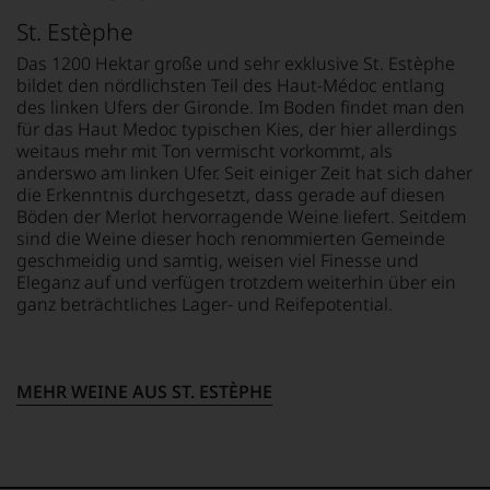
Zusammenarbeit
und
Verdienste
sollte
Verkostungsteam
St. Estèphe
um
fast
des
die
30
Das 1200 Hektar große und sehr exklusive St. Estèphe
Hauses
Weinkritik
Jahre
bildet den nördlichsten Teil des Haut-Médoc entlang
Tesdorpf,
erhielt
andauern.
des linken Ufers der Gironde. Im Boden findet man den
diskutieren
sie
für das Haut Medoc typischen Kies, der hier allerdings
leidenschaftlich,
Zu
die
aber
weitaus mehr mit Ton vermischt vorkommt, als
Beginn
Ehrendoktorwürde
konstruktiv
anderswo am linken Ufer. Seit einiger Zeit hat sich daher
der
der
jeden
die Erkenntnis durchgesetzt, dass gerade auf diesen
80er
Open
Wein
Böden der Merlot hervorragende Weine liefert. Seitdem
Jahre
University
im
sind die Weine dieser hoch renommierten Gemeinde
führten
sowie
Hinblick
geschmeidig und samtig, weisen viel Finesse und
ihn
den
auf
erste
Eleganz auf und verfügen trotzdem weiterhin über ein
»Order
Herkunft,
Reisen
ganz beträchtliches Lager- und Reifepotential.
of
Stilistik,
nach
the
Rebsortentypizität
Europa,
British
und
wo
Empire«.
Charakteristik.
er
Bis
MEHR WEINE AUS ST. ESTÈPHE
Und
seine
heute
daraus
große
schreibt
ergeben
Liebe
sie
sich
zu
eine
fundierte
den