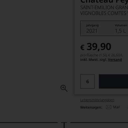
SAINT-EMILION GRA
VIGNOBLES COMTES 
Jahrgang
Volumen
2021
1,5 L
39,90
€
pro Flasche (1.5l),
€ 26,60
/L
inkl. Mwst. zzgl.
Versand
Lebensmittel­angaben
Mail
Weitersagen: