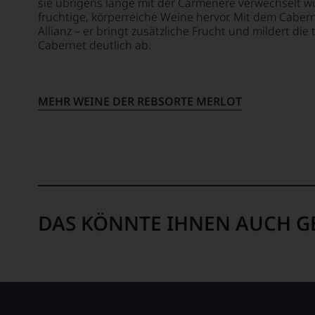
sie übrigens lange mit der Carmenére verwechselt wur
wir
fruchtige, körperreiche Weine hervor. Mit dem Caber
beschl
Allianz – er bringt zusätzliche Frucht und mildert di
WIR
Cabernet deutlich ab.
WERD
UNSER
WEINE
AUCH
MEHR WEINE DER REBSORTE MERLOT
SELBS
BEWER
Wir,
das
Expert
und
Verkos
DAS KÖNNTE IHNEN AUCH G
des
Hause
Tesdor
diskuti
leidens
aber
konstru