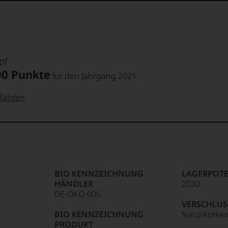
pf
00 Punkte
für den Jahrgang 2021
fahren
 Punkte:
pf
pf
Punkte:
BIO KENNZEICHNUNG
LAGERPOTE
HÄNDLER
2030
Punkte:
DE-ÖKO-006
VERSCHLUS
BIO KENNZEICHNUNG
Naturkorke
PRODUKT