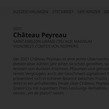
AUSZEICHNUNGEN
STECKBRIEF
DER WINZER
DI
2021
Château Peyreau
SAINT-EMILION GRAND CRU AOP, MAGNUM
VIGNOBLES COMTES VON NEIPPERG
Der 2021 Château Peyreau ist eine echte Überrasch
diesem eher kühlen Jahr einen so schön gereiften, sa
Aromen von dunklen Früchten, Pflaumen und getrock
reines Vergnügen, auch der Geschmack signalisiert 
präsentiert sich in schöner Balance zwischen Frucht
leitet in ein anhaltendes Finale über. Château Peyreau
Grand Cru mit superbem Preis-Leistungs-Verhältnis,
seinen „vin de plaisir“ nennt.