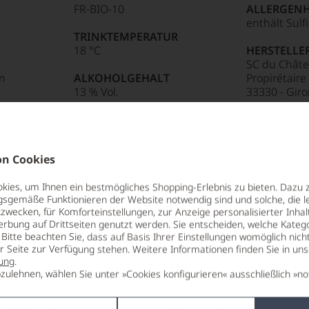
FR-BIO-10
ALLERGEN
Punkte:
enthält Sulf
TRINKTEMPERATUR
18 °C
HERSTELLE
SC du Châte
n
ALKOHOLGEHALT
Propirétaire
13 % Vol.
33330 - Giro
85 Punkte:
r.
entieren
n Cookies
ies, um Ihnen ein bestmögliches Shopping-Erlebnis zu bieten. Dazu 
e
gsgemäße Funktionieren der Website notwendig sind und solche, die le
zwecken, für Komforteinstellungen, zur Anzeige personalisierter Inhal
tungen
erbung auf Drittseiten genutzt werden. Sie entscheiden, welche Katego
llerndsten Persönlichkeiten in Bordeaux.
Bitte beachten Sie, dass auf Basis Ihrer Einstellungen womöglich nich
dotte hat er bordelaiser Weingeschichte
len
er Seite zur Verfügung stehen. Weitere Informationen finden Sie in un
s werden von Fachleuten und
ung
.
ierter
begriff feinster und edelster Bordeaux
zulehnen, wählen Sie unter »Cookies konfigurieren« ausschließlich »no
urnalisten
blikationen