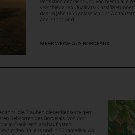
Perfektion gebracht und von hier in alle W
verschiedenen Qualitäts-Klassifizierung
das im Jahr 1855 anlässlich der Weltausst
anerkannt wird.
ellt,
MEHR WEINE AUS BORDEAUX
tung
llziehbar
geht.
benannt, die Trauben dieser Rebsorte gern
m
sten Rebsorten des Bordelais. Von dort
t die in Frankreich am häufigsten
im Norden Italiens und in Südamerika, wo