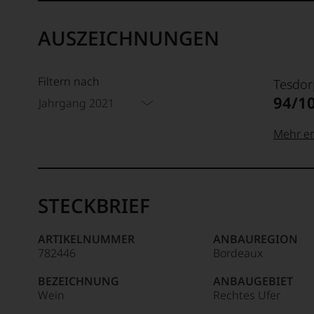
AUSZEICHNUNGEN
Filtern nach
Tesdor
94/1
Jahrgang 2021
Mehr er
99–100
Tesdor
Der
STECKBRIEF
Name
Tesdor
95–98 
steht
ARTIKELNUMMER
ANBAUREGION
für
782446
Bordeaux
»Fine
90–94 
Wine«,
BEZEICHNUNG
ANBAUGEBIET
für
Wein
Rechtes Ufer
die