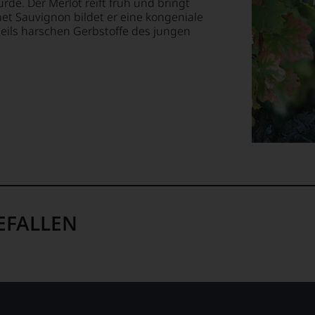
de. Der Merlot reift früh und bringt
net Sauvignon bildet er eine kongeniale
ossen:
e teils harschen Gerbstoffe des jungen
EN
E
T
TEN.
en-
tungsteam
EFALLEN
s
pf,
eren
chaftlich,
ktiv