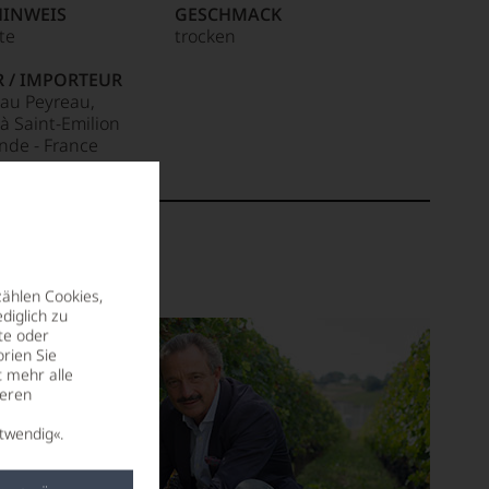
HINWEIS
GESCHMACK
ite
trocken
R / IMPORTEUR
au Peyreau,
 à Saint-Emilion
nde - France
zählen Cookies,
diglich zu
te oder
rien Sie
t mehr alle
seren
twendig«.