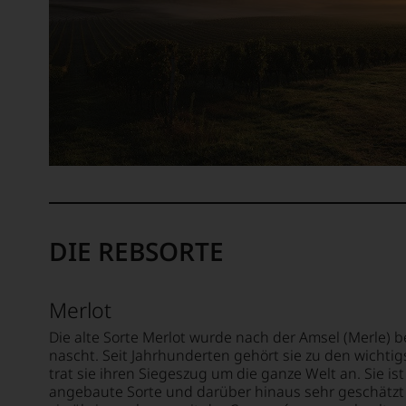
uns
nicht
mehr.
Wir
haben
festgest
dass
manch
eine
Bewer
schwer
nachvo
ist
DIE REBSORTE
oder
am
Wein
Merlot
vorbei
Aus
Die alte Sorte Merlot wurde nach der Amsel (Merle) 
diese
nascht. Seit Jahrhunderten gehört sie zu den wichtig
Grund
trat sie ihren Siegeszug um die ganze Welt an. Sie is
angebaute Sorte und darüber hinaus sehr geschätzt 
haben