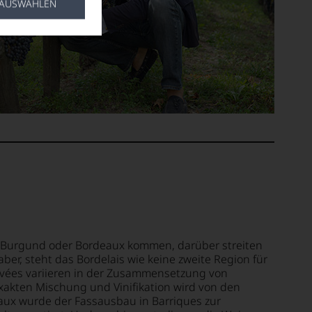
 AUSWÄHLEN
 Burgund oder Bordeaux kommen, darüber streiten
aber, steht das Bordelais wie keine zweite Region für
uvées variieren in der Zusammensetzung von
akten Mischung und Vinifikation wird von den
aux wurde der Fassausbau in Barriques zur