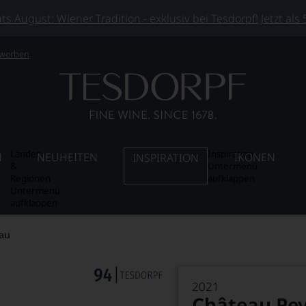
 August: Wiener Tradition - exklusiv bei Tesdorpf! Jetzt als
 werben
Länder
Inspiration
N
NEUHEITEN
IKONEN
INSPIRATION
&
Untermenü
Regionen
aufklappen
Untermenü
aufklappen
au
2021
Château Pe