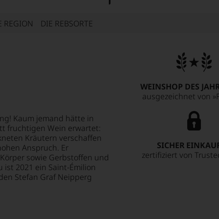
E REGION
DIE REBSORTE
WEINSHOP DES JAHR
ausgezeichnet von »F
ung! Kaum jemand hätte in
tt fruchtigen Wein erwartet:
neten Kräutern verschaffen
SICHER EINKAU
hohen Anspruch. Er
zertifiziert von Trust
, Körper sowie Gerbstoffen und
 ist 2021 ein Saint-Émilion
 den Stefan Graf Neipperg