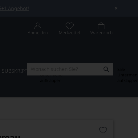
 5+1 Angebot!
Anmelden
Merkzettel
Warenkorb
Subskription
Sale
SUBSKRIPTION
WEIN-JOURNAL
SALE
Untermenü
Untermen
aufklappen
aufklappe
yreau